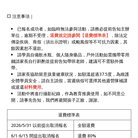
💥 注意事項｜
已報名成功者，如臨時無法參與活動，請務必提前告知主辦
單位，逾期不受理，
退費規定請參閱【退費標準表】，
除法定
傳染疾病、喪假（須出示證明）或颱風假等不可抗力因素，其
餘因素恕不退款。
請學員自備飲水瓶、個人隨身藥品，戶外活動如需攜帶零用
錢請家長自行斟酌並提前告知帶班老師，建議可不需額外攜
帶。
請家長協助留意孩童健康狀況，如額溫超過37.5度，為維護
全體學員安全，請自主請假，當週病假可選擇其他週營隊補課
或退還
材料費用
。
活動中將進行攝影紀錄，作為教育推廣使用，如不同意公
開，請事先告知，我們將避開孩子正臉，謝謝。
退費標準表
2026/5/31 以前提出取消報名
全額退費
6/1-6/15 間提出取消報名
退費 80%