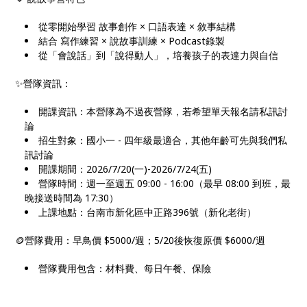
從零開始學習 故事創作 × 口語表達 × 敘事結構
結合 寫作練習 × 說故事訓練 × Podcast錄製
從「會說話」到「說得動人」，培養孩子的表達力與自信
✨營隊資訊：
開課資訊：本營隊為不過夜營隊，若希望單天報名請私訊討
論
招生對象：國小一 - 四年級最適合，其他年齡可先與我們私
訊討論
開課期間：2026/7/20(一)-2026/7/24(五)
營隊時間：週一至週五 09:00 - 16:00（最早 08:00 到班，最
晚接送時間為 17:30）
上課地點：台南市新化區中正路396號（新化老街）
🪙營隊費用：早鳥價 $5000/週；5/20後恢復原價 $6000/週
營隊費用包含：材料費、每日午餐、保險