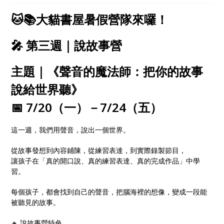
心探索、自在學習！
🐱📚大貓書屋暑假營隊來囉！
🎤 第三週｜說故事營
主題｜《聲音的魔法師：把你的故事
說給世界聽》
📅 7/20（一）－7/24（五）
這一週，我們用聲音，說出一個世界。
從故事發想到內容鋪陳，從練習表達，到實際錄製節目，
讓孩子在「真的開口說、真的練習表達、真的完成作品」中學
習。
每個孩子，都會找到自己的聲音，把腦海裡的想像，變成一段能
被聽見的故事。
🔸 說故事營特色