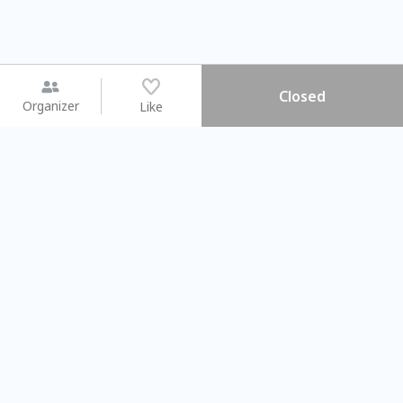
Closed
Organizer
Like
You may like
2026.08.15 (Sat) - 08.22 (Sat)
2026.08.15 (Sat) - 08
【親子手作體驗】哈東派對！
「共織宇宙」
比哈皮、東窩蕊
共織宇宙】 七