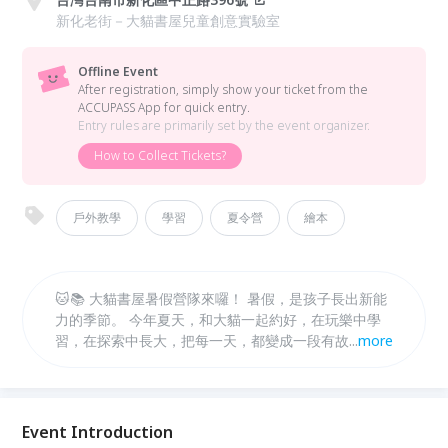
新化老街－大貓書屋兒童創意實驗室
Offline Event
After registration, simply show your ticket from the
ACCUPASS App for quick entry.
Entry rules are primarily set by the event organizer.
How to Collect Tickets?
戶外教學
學習
夏令營
繪本
🐱📚 大貓書屋暑假營隊來囉！ 暑假，是孩子長出新能
力的季節。 今年夏天，和大貓一起約好，在玩樂中學
習，在探索中長大，把每一天，都變成一段有故事的冒
...
more
險。 ✨ 每年都秒殺的大貓書屋暑假營隊， 從動手做、
動腦想，到走進真實場域的體驗，陪孩子培養觀察力、
創造力，還有對世界的好奇。 🔸 營隊特色 多元主題營
隊自由選擇，可依孩子興趣報名！ 可單週參加，彈性
Event Introduction
安排專屬暑假節奏！ 小班制陪伴，讓每個孩子都能安