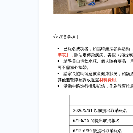
💥 注意事項｜
已報名成功者，如臨時無法參與活動
準表】，
除法定傳染疾病、喪假（須出示
請學員自備飲水瓶、個人隨身藥品，
可不需額外攜帶。
請家長協助留意孩童健康狀況，如額溫
其他週營隊補課或退還
材料費用
。
活動中將進行攝影紀錄，作為教育推
2026/5/31 以前提出取消報名
6/1-6/15 間提出取消報名
6/15-6/30 後提出取消報名