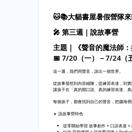
🐱📚大貓書屋暑假營隊
🎤 第三週｜說故事營
主題｜《聲音的魔法師：
📅 7/20（一）－7/24
這一週，我們用聲音，說出一個世界。
從故事發想到內容鋪陳，從練習表達，到實
讓孩子在「真的開口說、真的練習表達、真
每個孩子，都會找到自己的聲音，把腦海裡
🔸 說故事營特色
從零開始學習 故事創作 × 口語表達 ×
結合 寫作練習 × 說故事訓練 × Podca