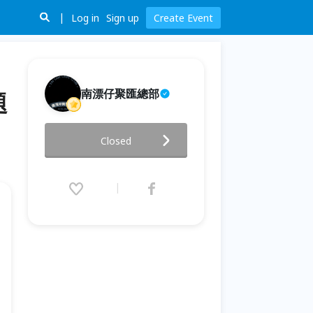
Log in
Sign up
Create Event
南漂仔聚匯總部
題
【大貓書屋2026夏令營】🎤 第三
Closed
週｜說故事營 主題｜《聲音的魔
法師：把你的故事說給世界聽》
2026.07.20 (Mon) 09:00 - 07.24
(Fri) 16:00 (GMT+8)