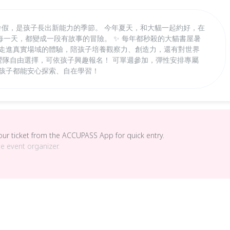
！ 暑假，是孩子長出新能力的季節。 今年夏天，和大貓一起約好，在
一天，都變成一段有故事的冒險。 ✨ 每年都秒殺的大貓書屋暑
到走進真實場域的體驗，陪孩子培養觀察力、創造力，還有對世界
主題營隊自由選擇，可依孩子興趣報名！ 可單週參加，彈性安排專屬
個孩子都能安心探索、自在學習！
your ticket from the ACCUPASS App for quick entry.
he event organizer.