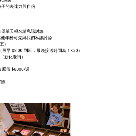
孩子的表達力與自信
希望單天報名請私訊討論
，其他年齡可先與我們私訊討論
(五)
0（最早 08:00 到班，最晚接送時間為 17:30）
號（新化老街）
原價 $6000/週
保險