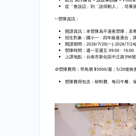
從「會說話」到「說得動人」，培養
✨營隊資訊：
開課資訊：本營隊為不過夜營隊，若
招生對象：國小一 - 四年級最適合
開課期間：2026/7/20(一)-2026/7/24
營隊時間：週一至週五 09:00 - 16:0
上課地點：台南市新化區中正路396
🪙營隊費用：早鳥價 $5000/週；5/20後恢復
營隊費用包含：材料費、每日午餐、