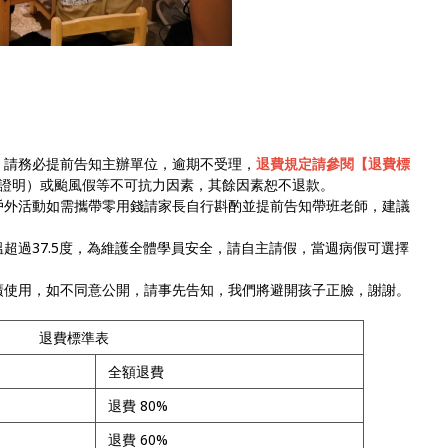
，請務必提前告知主辦單位，逾期不受理，
退費規定請參閱【退費標
證明）或颱風假等不可抗力因素，其餘因素恕不退款。
戶外活動如需攜帶零用錢請家長自行斟酌並提前告知帶班老師，建議
超過37.5度，為維護全體學員安全，請自主請假，當週病假可選擇
廣使用，如不同意公開，請事先告知，我們將避開孩子正臉，謝謝。
退費標準表
全額退費
退費 80%
退費 60%