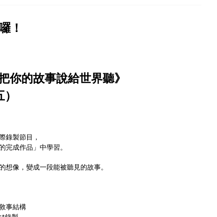
來囉！
把你的故事說給世界聽》
（五）
際錄製節目，
的完成作品」中學習。
的想像，變成一段能被聽見的故事。
 敘事結構
st錄製