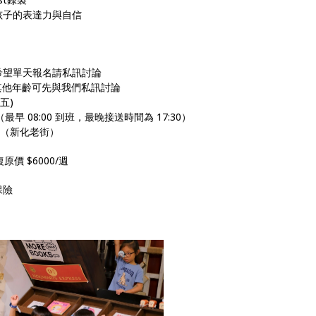
孩子的表達力與自信
希望單天報名請私訊討論
，其他年齡可先與我們私訊討論
(五)
0（最早 08:00 到班，最晚接送時間為 17:30）
號（新化老街）
原價 $6000/週
保險