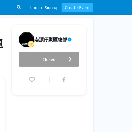
Log in
Sign up
Create Event
南漂仔聚匯總部
題
【大貓書屋2026夏令營】🎤 第三
Closed
週｜說故事營 主題｜《聲音的魔
法師：把你的故事說給世界聽》
2026.07.20 (Mon) 09:00 - 07.24
(Fri) 16:00 (GMT+8)