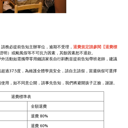
，請務必提前告知主辦單位，逾期不受理，
退費規定請參閱【退費標
證明）或颱風假等不可抗力因素，其餘因素恕不退款。
戶外活動如需攜帶零用錢請家長自行斟酌並提前告知帶班老師，建議
超過37.5度，為維護全體學員安全，請自主請假，當週病假可選擇
廣使用，如不同意公開，請事先告知，我們將避開孩子正臉，謝謝。
退費標準表
全額退費
退費 80%
退費 60%