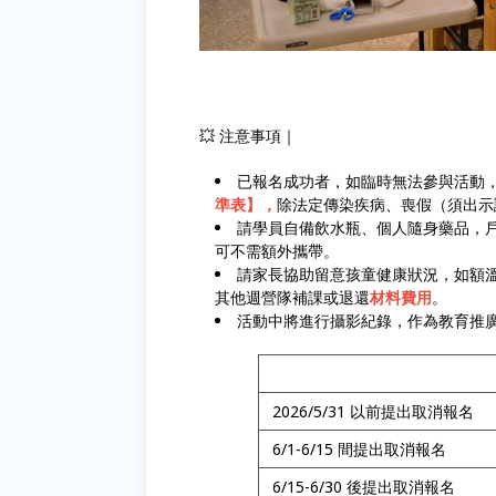
💥 注意事項｜
已報名成功者，如臨時無法參與活動
準表】，
除法定傳染疾病、喪假（須出示
請學員自備飲水瓶、個人隨身藥品，
可不需額外攜帶。
請家長協助留意孩童健康狀況，如額溫
其他週營隊補課或退還
材料費用
。
活動中將進行攝影紀錄，作為教育推
2026/5/31 以前提出取消報名
6/1-6/15 間提出取消報名
6/15-6/30 後提出取消報名