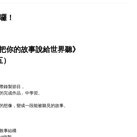
來囉！
把你的故事說給世界聽》
（五）
際錄製節目，
的完成作品」中學習。
的想像，變成一段能被聽見的故事。
 敘事結構
st錄製