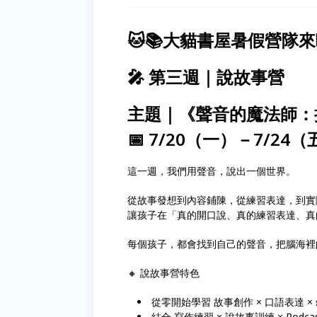
🐱📚大貓書屋暑假營隊
🎤 第三週｜說故事營
主題｜《聲音的魔法師：
📅 7/20（一）－7/24
這一週，我們用聲音，說出一個世界。
從故事發想到內容鋪陳，從練習表達，到實
讓孩子在「真的開口說、真的練習表達、真
每個孩子，都會找到自己的聲音，把腦海裡
🔸 說故事營特色
從零開始學習 故事創作 × 口語表達 ×
結合 寫作練習 × 說故事訓練 × Podca