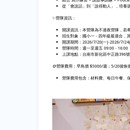
從「會說話」到「說得動人」，培養
✨營隊資訊：
開課資訊：本營隊為不過夜營隊，若
招生對象：國小一 - 四年級最適合
開課期間：2026/7/20(一)-2026/7/24
營隊時間：週一至週五 09:00 - 16:0
上課地點：台南市新化區中正路396
🪙營隊費用：早鳥價 $5000/週；5/20後恢復
營隊費用包含：材料費、每日午餐、