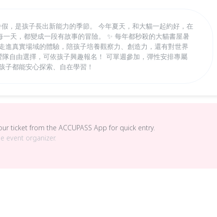
！ 暑假，是孩子長出新能力的季節。 今年夏天，和大貓一起約好，在
一天，都變成一段有故事的冒險。 ✨ 每年都秒殺的大貓書屋暑
到走進真實場域的體驗，陪孩子培養觀察力、創造力，還有對世界
主題營隊自由選擇，可依孩子興趣報名！ 可單週參加，彈性安排專屬
個孩子都能安心探索、自在學習！
your ticket from the ACCUPASS App for quick entry.
he event organizer.