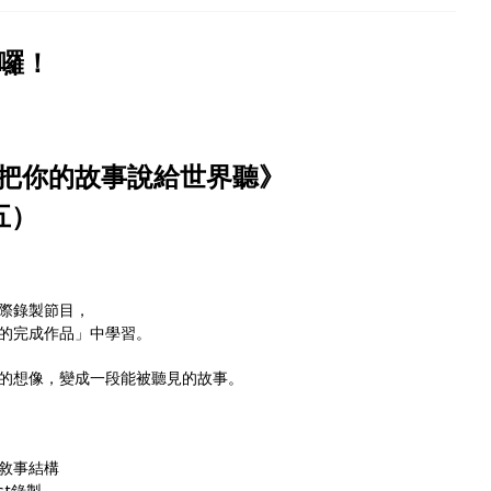
來囉！
把你的故事說給世界聽》
（五）
際錄製節目，
的完成作品」中學習。
的想像，變成一段能被聽見的故事。
 敘事結構
st錄製