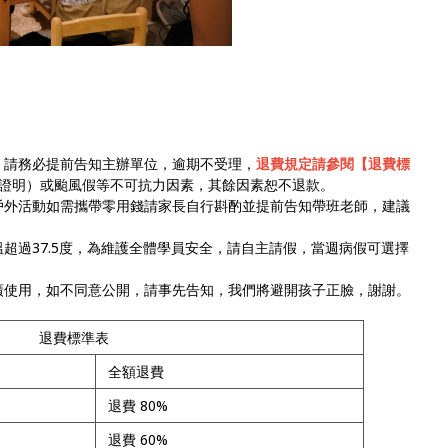
，請務必提前告知主辦單位，逾期不受理，
退費規定請參閱【退費標
證明）或颱風假等不可抗力因素，其餘因素恕不退款。
戶外活動如需攜帶零用錢請家長自行斟酌並提前告知帶班老師，建議
超過37.5度，為維護全體學員安全，請自主請假，當週病假可選擇
廣使用，如不同意公開，請事先告知，我們將避開孩子正臉，謝謝。
退費標準表
全額退費
退費 80%
退費 60%