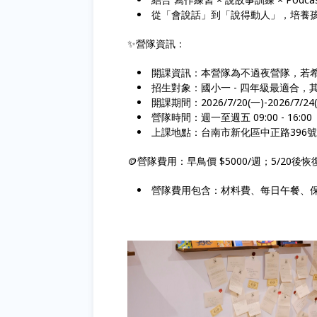
從「會說話」到「說得動人」，培養
✨營隊資訊：
開課資訊：本營隊為不過夜營隊，若
招生對象：國小一 - 四年級最適合
開課期間：2026/7/20(一)-2026/7/24
營隊時間：週一至週五 09:00 - 16:0
上課地點：台南市新化區中正路396
🪙營隊費用：早鳥價 $5000/週；5/20後恢復
營隊費用包含：材料費、每日午餐、