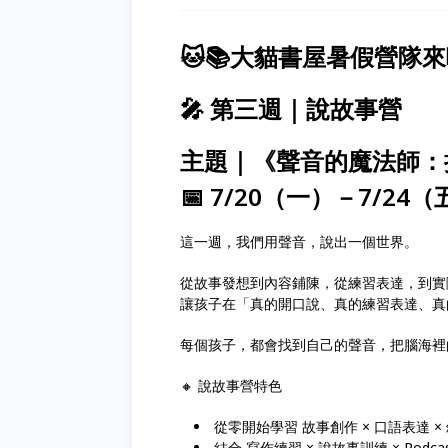
🐱📚大貓書屋暑假營隊
🎤 第三週｜說故事營
主題｜《聲音的魔法師：
📅 7/20（一）－7/24
這一週，我們用聲音，說出一個世界。
從故事發想到內容鋪陳，從練習表達，到實
讓孩子在「真的開口說、真的練習表達、真
每個孩子，都會找到自己的聲音，把腦海裡
🔸 說故事營特色
從零開始學習 故事創作 × 口語表達 ×
結合 寫作練習 × 說故事訓練 × Podca