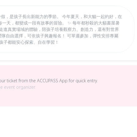
！ 暑假，是孩子長出新能力的季節。 今年夏天，和大貓一起約好，在
一天，都變成一段有故事的冒險。 ✨ 每年都秒殺的大貓書屋暑
到走進真實場域的體驗，陪孩子培養觀察力、創造力，還有對世界
主題營隊自由選擇，可依孩子興趣報名！ 可單週參加，彈性安排專屬
個孩子都能安心探索、自在學習！
your ticket from the ACCUPASS App for quick entry.
he event organizer.