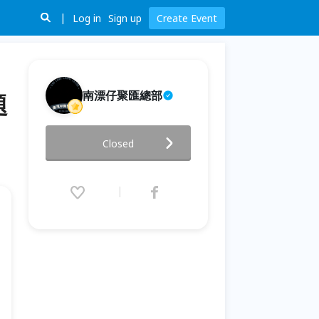
Log in
Sign up
Create Event
南漂仔聚匯總部
題
【大貓書屋2026夏令營】🎤 第三
Closed
週｜說故事營 主題｜《聲音的魔
法師：把你的故事說給世界聽》
2026.07.20 (Mon) 09:00 - 07.24
(Fri) 16:00 (GMT+8)