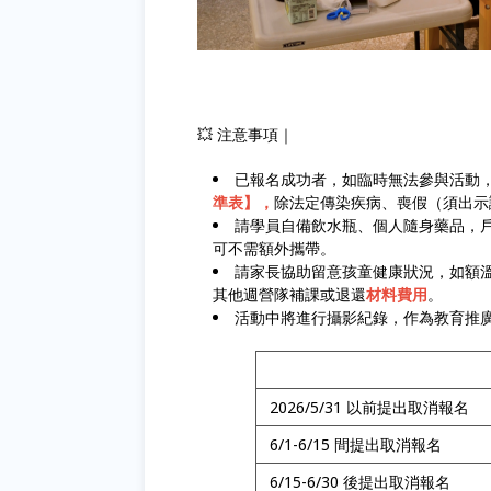
💥 注意事項｜
已報名成功者，如臨時無法參與活動
準表】，
除法定傳染疾病、喪假（須出示
請學員自備飲水瓶、個人隨身藥品，
可不需額外攜帶。
請家長協助留意孩童健康狀況，如額溫
其他週營隊補課或退還
材料費用
。
活動中將進行攝影紀錄，作為教育推
2026/5/31 以前提出取消報名
6/1-6/15 間提出取消報名
6/15-6/30 後提出取消報名