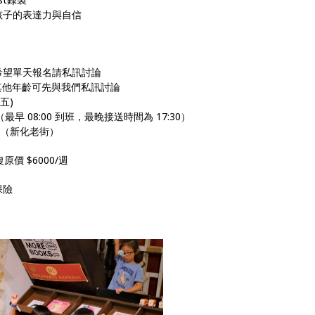
孩子的表達力與自信
希望單天報名請私訊討論
，其他年齡可先與我們私訊討論
(五)
0（最早 08:00 到班，最晚接送時間為 17:30）
號（新化老街）
原價 $6000/週
保險