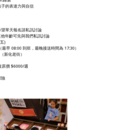
孩子的表達力與自信
希望單天報名請私訊討論
，其他年齡可先與我們私訊討論
(五)
0（最早 08:00 到班，最晚接送時間為 17:30）
號（新化老街）
原價 $6000/週
保險