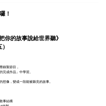
來囉！
把你的故事說給世界聽》
（五）
際錄製節目，
的完成作品」中學習。
的想像，變成一段能被聽見的故事。
 敘事結構
st錄製