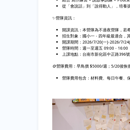
從「會說話」到「說得動人」，培養
✨營隊資訊：
開課資訊：本營隊為不過夜營隊，若
招生對象：國小一 - 四年級最適合
開課期間：2026/7/20(一)-2026/7/24
營隊時間：週一至週五 09:00 - 16:0
上課地點：台南市新化區中正路396
🪙營隊費用：早鳥價 $5000/週；5/20後恢復
營隊費用包含：材料費、每日午餐、