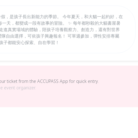
！ 暑假，是孩子長出新能力的季節。 今年夏天，和大貓一起約好，在
一天，都變成一段有故事的冒險。 ✨ 每年都秒殺的大貓書屋暑
到走進真實場域的體驗，陪孩子培養觀察力、創造力，還有對世界
主題營隊自由選擇，可依孩子興趣報名！ 可單週參加，彈性安排專屬
個孩子都能安心探索、自在學習！
your ticket from the ACCUPASS App for quick entry.
he event organizer.