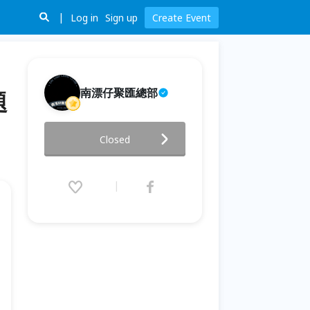
Log in
Sign up
Create Event
南漂仔聚匯總部
題
【大貓書屋2026夏令營】🎤 第三
Closed
週｜說故事營 主題｜《聲音的魔
法師：把你的故事說給世界聽》
2026.07.20 (Mon) 09:00 - 07.24
(Fri) 16:00 (GMT+8)