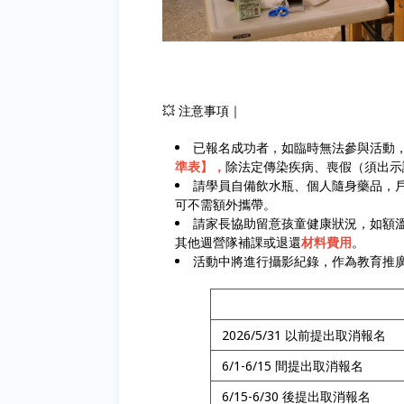
💥 注意事項｜
已報名成功者，如臨時無法參與活動
準表】，
除法定傳染疾病、喪假（須出示
請學員自備飲水瓶、個人隨身藥品，
可不需額外攜帶。
請家長協助留意孩童健康狀況，如額溫
其他週營隊補課或退還
材料費用
。
活動中將進行攝影紀錄，作為教育推
2026/5/31 以前提出取消報名
6/1-6/15 間提出取消報名
6/15-6/30 後提出取消報名