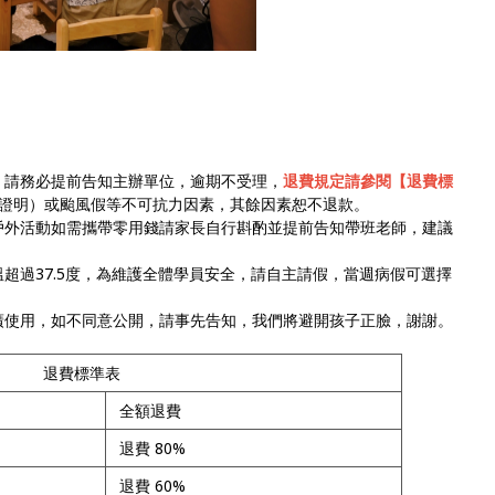
，請務必提前告知主辦單位，逾期不受理，
退費規定請參閱【退費標
證明）或颱風假等不可抗力因素，其餘因素恕不退款。
戶外活動如需攜帶零用錢請家長自行斟酌並提前告知帶班老師，建議
超過37.5度，為維護全體學員安全，請自主請假，當週病假可選擇
廣使用，如不同意公開，請事先告知，我們將避開孩子正臉，謝謝。
退費標準表
全額退費
退費 80%
退費 60%