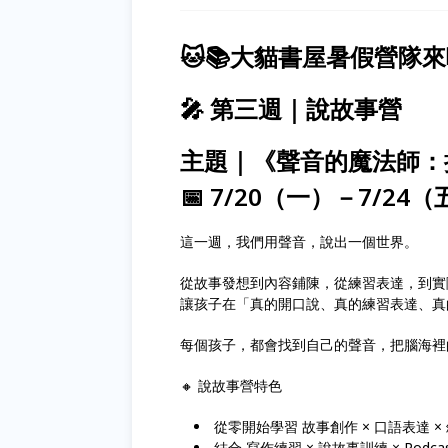
🐱📚大貓書屋暑假營隊
🎤 第三週｜說故事營
主題｜《聲音的魔法師：
📅 7/20（一）－7/24
這一週，我們用聲音，說出一個世界。
從故事發想到內容鋪陳，從練習表達，到實
讓孩子在「真的開口說、真的練習表達、真
每個孩子，都會找到自己的聲音，把腦海裡
🔸 說故事營特色
從零開始學習 故事創作 × 口語表達 ×
結合 寫作練習 × 說故事訓練 × Podca