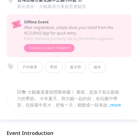
新化老街－大貓書屋兒童創意實驗室
Offline Event
After registration, simply show your ticket from the
ACCUPASS App for quick entry.
Entry rules are primarily set by the event organizer.
How to Collect Tickets?
戶外教學
學習
夏令營
繪本
🐱📚 大貓書屋暑假營隊來囉！ 暑假，是孩子長出新能
力的季節。 今年夏天，和大貓一起約好，在玩樂中學
習，在探索中長大，把每一天，都變成一段有故事的冒
...
more
險。 ✨ 每年都秒殺的大貓書屋暑假營隊， 從動手做、
動腦想，到走進真實場域的體驗，陪孩子培養觀察力、
創造力，還有對世界的好奇。 🔸 營隊特色 多元主題營
隊自由選擇，可依孩子興趣報名！ 可單週參加，彈性
Event Introduction
安排專屬暑假節奏！ 小班制陪伴，讓每個孩子都能安