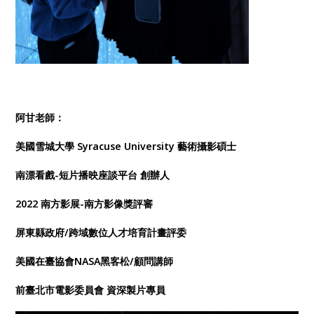
阿甘老師：
美國雪城大學 Syracuse University 藝術攝影碩士
南漂看戲-短片播映座談平台 創辦人
2022 南方影展-南方影像獎評審
屏東縣政府/跨域數位人才培育計畫評委
美國在臺協會NASA黑客松/顧問講師
前臺北市電影委員會 資深製片專員