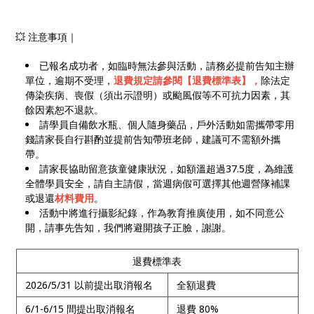
💥 注意事項｜
已報名成功者，如臨時無法參與活動，請務必提前告知主辦
單位，逾期不受理，
退費規定請參閱【退費標準表】，
除法定
傳染疾病、喪假（須出示證明）或颱風假等不可抗力因素，其
餘因素恕不退款。
請學員自備飲水瓶、個人隨身藥品，戶外活動如需攜帶零用
錢請家長自行斟酌並提前告知帶班老師，建議可不需額外攜
帶。
請家長協助留意孩童健康狀況，如額溫超過37.5度，為維護
全體學員安全，請自主請假，當週病假可選擇其他週營隊補課
或退還
材料費用
。
活動中將進行攝影紀錄，作為教育推廣使用，如不同意公
開，請事先告知，我們將避開孩子正臉，謝謝。
退費標準表
2026/5/31 以前提出取消報名
全額退費
6/1-6/15 間提出取消報名
退費 80%