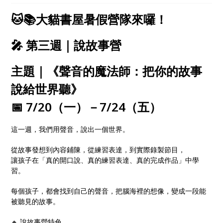
心探索、自在學習！
🐱📚大貓書屋暑假營隊來囉！
🎤 第三週｜說故事營
主題｜《聲音的魔法師：把你的故事
說給世界聽》
📅 7/20（一）－7/24（五）
這一週，我們用聲音，說出一個世界。
從故事發想到內容鋪陳，從練習表達，到實際錄製節目，
讓孩子在「真的開口說、真的練習表達、真的完成作品」中學
習。
每個孩子，都會找到自己的聲音，把腦海裡的想像，變成一段能
被聽見的故事。
🔸 說故事營特色