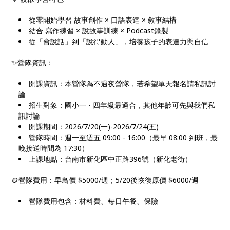
從零開始學習 故事創作 × 口語表達 × 敘事結構
結合 寫作練習 × 說故事訓練 × Podcast錄製
從「會說話」到「說得動人」，培養孩子的表達力與自信
✨營隊資訊：
開課資訊：本營隊為不過夜營隊，若希望單天報名請私訊討
論
招生對象：國小一 - 四年級最適合，其他年齡可先與我們私
訊討論
開課期間：2026/7/20(一)-2026/7/24(五)
營隊時間：週一至週五 09:00 - 16:00（最早 08:00 到班，最
晚接送時間為 17:30）
上課地點：台南市新化區中正路396號（新化老街）
🪙營隊費用：早鳥價 $5000/週；5/20後恢復原價 $6000/週
營隊費用包含：材料費、每日午餐、保險