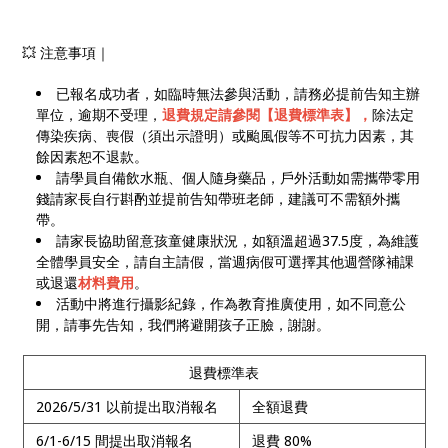
💥 注意事項｜
已報名成功者，如臨時無法參與活動，請務必提前告知主辦
單位，逾期不受理，
退費規定請參閱【退費標準表】，
除法定
傳染疾病、喪假（須出示證明）或颱風假等不可抗力因素，其
餘因素恕不退款。
請學員自備飲水瓶、個人隨身藥品，戶外活動如需攜帶零用
錢請家長自行斟酌並提前告知帶班老師，建議可不需額外攜
帶。
請家長協助留意孩童健康狀況，如額溫超過37.5度，為維護
全體學員安全，請自主請假，當週病假可選擇其他週營隊補課
或退還
材料費用
。
活動中將進行攝影紀錄，作為教育推廣使用，如不同意公
開，請事先告知，我們將避開孩子正臉，謝謝。
退費標準表
2026/5/31 以前提出取消報名
全額退費
6/1-6/15 間提出取消報名
退費 80%