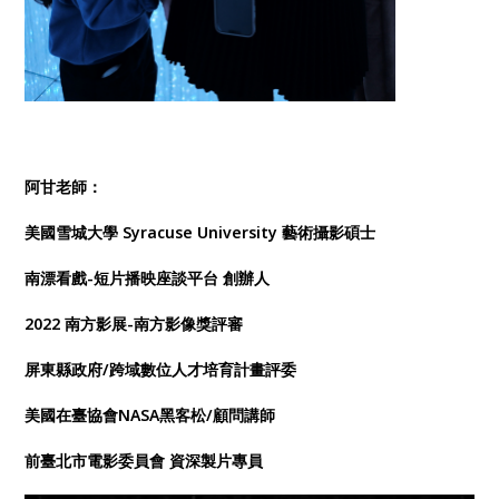
阿甘老師：
美國雪城大學 Syracuse University 藝術攝影碩士
南漂看戲-短片播映座談平台 創辦人
2022 南方影展-南方影像獎評審
屏東縣政府/跨域數位人才培育計畫評委
美國在臺協會NASA黑客松/顧問講師
前臺北市電影委員會 資深製片專員