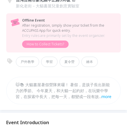
新化老街－大貓書屋兒童創意實驗室
Offline Event
After registration, simply show your ticket from the
ACCUPASS App for quick entry.
Entry rules are primarily set by the event organizer.
How to Collect Tickets?
戶外教學
學習
夏令營
繪本
🐱📚 大貓書屋暑假營隊來囉！ 暑假，是孩子長出新能
力的季節。 今年夏天，和大貓一起約好，在玩樂中學
習，在探索中長大，把每一天，都變成一段有故事的冒
...
more
險。 ✨ 每年都秒殺的大貓書屋暑假營隊， 從動手做、
動腦想，到走進真實場域的體驗，陪孩子培養觀察力、
創造力，還有對世界的好奇。 🔸 營隊特色 多元主題營
隊自由選擇，可依孩子興趣報名！ 可單週參加，彈性
Event Introduction
安排專屬暑假節奏！ 小班制陪伴，讓每個孩子都能安