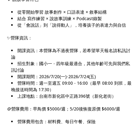
從零開始學習 故事創作 × 口語表達 × 敘事結構
結合 寫作練習 × 說故事訓練 × Podcast錄製
從「會說話」到「說得動人」，培養孩子的表達力與自信
✨營隊資訊：
開課資訊：本營隊為不過夜營隊，若希望單天報名請私訊討
論
招生對象：國小一 - 四年級最適合，其他年齡可先與我們私
訊討論
開課期間：2026/7/20(一)-2026/7/24(五)
營隊時間：週一至週五 09:00 - 16:00（最早 08:00 到班，最
晚接送時間為 17:30）
上課地點：台南市新化區中正路396號（新化老街）
🪙營隊費用：早鳥價 $5000/週；5/20後恢復原價 $6000/週
營隊費用包含：材料費、每日午餐、保險