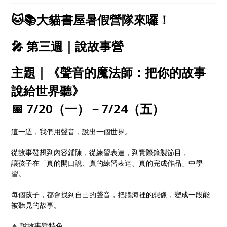
心探索、自在學習！
🐱📚大貓書屋暑假營隊來囉！
🎤 第三週｜說故事營
主題｜《聲音的魔法師：把你的故事
說給世界聽》
📅 7/20（一）－7/24（五）
這一週，我們用聲音，說出一個世界。
從故事發想到內容鋪陳，從練習表達，到實際錄製節目，
讓孩子在「真的開口說、真的練習表達、真的完成作品」中學
習。
每個孩子，都會找到自己的聲音，把腦海裡的想像，變成一段能
被聽見的故事。
🔸 說故事營特色