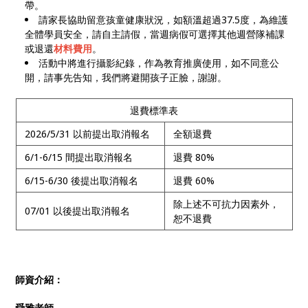
帶。
請家長協助留意孩童健康狀況，如額溫超過37.5度，為維護
全體學員安全，請自主請假，當週病假可選擇其他週營隊補課
或退還
材料費用
。
活動中將進行攝影紀錄，作為教育推廣使用，如不同意公
開，請事先告知，我們將避開孩子正臉，謝謝。
退費標準表
2026/5/31 以前提出取消報名
全額退費
6/1-6/15 間提出取消報名
退費 80%
6/15-6/30 後提出取消報名
退費 60%
除上述不可抗力因素外，
07/01 以後提出取消報名
恕不退費
師資介紹：
舜雅老師