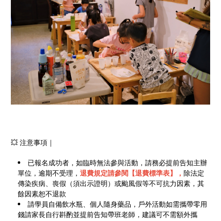
💥 注意事項｜
已報名成功者，如臨時無法參與活動，請務必提前告知主辦
單位，逾期不受理，
退費規定請參閱【退費標準表】，
除法定
傳染疾病、喪假（須出示證明）或颱風假等不可抗力因素，其
餘因素恕不退款
請學員自備飲水瓶、個人隨身藥品，戶外活動如需攜帶零用
錢請家長自行斟酌並提前告知帶班老師，建議可不需額外攜