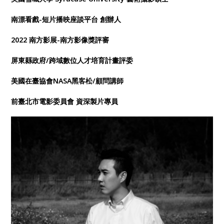
南漂看戲-短片播映座談平台 創辦人
2022 南方影展-南方影像獎評審
屏東縣政府/跨域數位人才培育計畫評委
美國在臺協會NASA黑客松/顧問講師
前臺北市電影委員會 資深製片專員