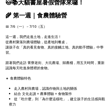
🐱📚大貓書屋暑假營隊來囉！
🌾 第一週｜食農體驗營
📅 7/6（一）－7/10（五）
這一週，我們走進土地，走進生活！
從農村聚落到農場體驗，從產地到餐桌，
讓孩子在「真的看見食物、真的接觸土地、真的動手體驗」中學
習。
跟著我們走訪 菁寮老街、大坑農場、歸農棧，用五天時間，重新
認識每天吃進身體裡的食物。
🔸 食農體驗特色
走入農村與農場，認識作物與土地的關係
結合 文化走讀 × 農事體驗 × 食物製作
從「吃什麼」到「為什麼這樣吃」，建立孩子的生活感與觀
察力