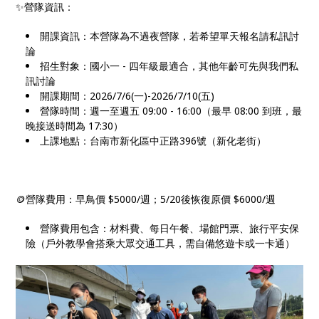
✨營隊資訊：
開課資訊：本營隊為不過夜營隊，若希望單天報名請私訊討
論
招生對象：國小一 - 四年級最適合，其他年齡可先與我們私
訊討論
開課期間：2026/7/6(一)-2026/7/10(五)
營隊時間：週一至週五 09:00 - 16:00（最早 08:00 到班，最
晚接送時間為 17:30）
上課地點：台南市新化區中正路396號（新化老街）
🪙營隊費用：早鳥價 $5000/週；5/20後恢復原價 $6000/週
營隊費用包含：材料費、每日午餐、場館門票、旅行平安保
險（戶外教學會搭乘大眾交通工具，需自備悠遊卡或一卡通）