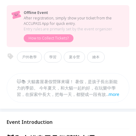
Offline Event
After registration, simply show your ticket from the
ACCUPASS App for quick entry.
Entry rules are primarily set by the event organizer.
How to Collect Tickets?
戶外教學
學習
夏令營
繪本
🐱📚 大貓書屋暑假營隊來囉！ 暑假，是孩子長出新能
力的季節。 今年夏天，和大貓一起約好，在玩樂中學
習，在探索中長大，把每一天，都變成一段有故事的冒
...
more
險。 ✨ 每年都秒殺的大貓書屋暑假營隊， 從動手做、
動腦想，到走進真實場域的體驗，陪孩子培養觀察力、
創造力，還有對世界的好奇。 🔸 營隊特色 多元主題營
隊自由選擇，可依孩子興趣報名！ 可單週參加，彈性
Event Introduction
安排專屬暑假節奏！ 小班制陪伴，讓每個孩子都能安
心探索、自在學習！