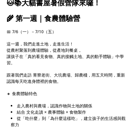
🐱📚大貓書屋暑假營隊來囉！
🌾 第一週｜食農體驗營
📅 7/6（一）－7/10（五）
這一週，我們走進土地，走進生活！
從農村聚落到農場體驗，從產地到餐桌，
讓孩子在「真的看見食物、真的接觸土地、真的動手體驗」中學
習。
跟著我們走訪 菁寮老街、大坑農場、歸農棧，用五天時間，重新
認識每天吃進身體裡的食物。
🔸 食農體驗特色
走入農村與農場，認識作物與土地的關係
結合 文化走讀 × 農事體驗 × 食物製作
從「吃什麼」到「為什麼這樣吃」，建立孩子的生活感與觀
察力