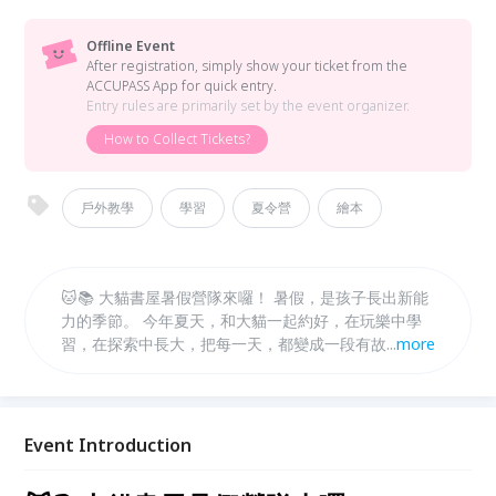
Offline Event
After registration, simply show your ticket from the
ACCUPASS App for quick entry.
Entry rules are primarily set by the event organizer.
How to Collect Tickets?
戶外教學
學習
夏令營
繪本
🐱📚 大貓書屋暑假營隊來囉！ 暑假，是孩子長出新能
力的季節。 今年夏天，和大貓一起約好，在玩樂中學
習，在探索中長大，把每一天，都變成一段有故事的冒
...
more
險。 ✨ 每年都秒殺的大貓書屋暑假營隊， 從動手做、
動腦想，到走進真實場域的體驗，陪孩子培養觀察力、
創造力，還有對世界的好奇。 🔸 營隊特色 多元主題營
隊自由選擇，可依孩子興趣報名！ 可單週參加，彈性
Event Introduction
安排專屬暑假節奏！ 小班制陪伴，讓每個孩子都能安
心探索、自在學習！