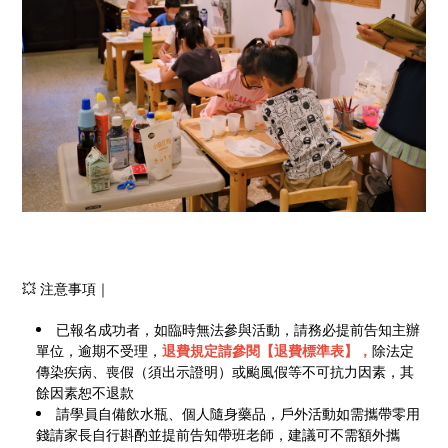
💥 注意事項｜
已報名成功者，如臨時無法參與活動，請務必提前告知主辦
單位，逾期不受理，
退費規定請參閱【退費標準表】，
除法定
傳染疾病、喪假（須出示證明）或颱風假等不可抗力因素，其
餘因素恕不退款
請學員自備飲水瓶、個人隨身藥品，戶外活動如需攜帶零用
錢請家長自行斟酌並提前告知帶班老師，建議可不需額外攜