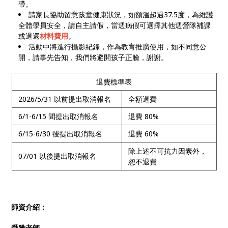
帶。
請家長協助留意孩童健康狀況，如額溫超過37.5度，為維護
全體學員安全，請自主請假，當週病假可選擇其他週營隊補課
或退還
材料費用
。
活動中將進行攝影紀錄，作為教育推廣使用，如不同意公
開，請事先告知，我們將避開孩子正臉，謝謝。
退費標準表
2026/5/31 以前提出取消報名
全額退費
6/1-6/15 間提出取消報名
退費 80%
6/15-6/30 後提出取消報名
退費 60%
除上述不可抗力因素外，
07/01 以後提出取消報名
恕不退費
師資介紹：
舜雅老師