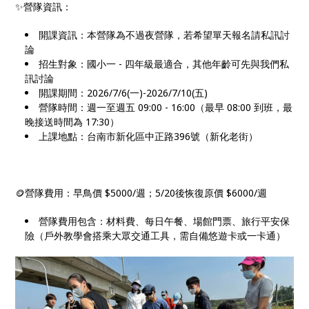
✨營隊資訊：
開課資訊：本營隊為不過夜營隊，若希望單天報名請私訊討
論
招生對象：國小一 - 四年級最適合，其他年齡可先與我們私
訊討論
開課期間：2026/7/6(一)-2026/7/10(五)
營隊時間：週一至週五 09:00 - 16:00（最早 08:00 到班，最
晚接送時間為 17:30）
上課地點：台南市新化區中正路396號（新化老街）
🪙營隊費用：早鳥價 $5000/週；5/20後恢復原價 $6000/週
營隊費用包含：材料費、每日午餐、場館門票、旅行平安保
險（戶外教學會搭乘大眾交通工具，需自備悠遊卡或一卡通）