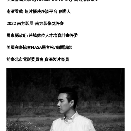
南漂看戲-短片播映座談平台 創辦人
2022 南方影展-南方影像獎評審
屏東縣政府/跨域數位人才培育計畫評委
美國在臺協會NASA黑客松/顧問講師
前臺北市電影委員會 資深製片專員