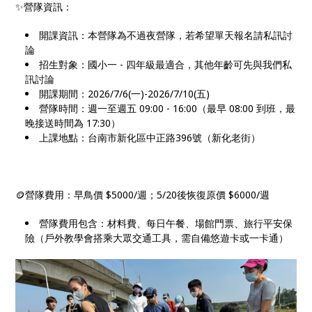
✨營隊資訊：
開課資訊：本營隊為不過夜營隊，若希望單天報名請私訊討
論
招生對象：國小一 - 四年級最適合，其他年齡可先與我們私
訊討論
開課期間：2026/7/6(一)-2026/7/10(五)
營隊時間：週一至週五 09:00 - 16:00（最早 08:00 到班，最
晚接送時間為 17:30）
上課地點：台南市新化區中正路396號（新化老街）
🪙營隊費用：早鳥價 $5000/週；5/20後恢復原價 $6000/週
營隊費用包含：材料費、每日午餐、場館門票、旅行平安保
險（戶外教學會搭乘大眾交通工具，需自備悠遊卡或一卡通）