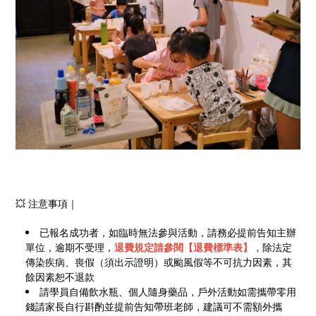
💥 注意事項｜
已報名成功者，如臨時無法參與活動，請務必提前告知主辦
單位，逾期不受理，
退費規定請參閱【退費標準表】，
除法定
傳染疾病、喪假（須出示證明）或颱風假等不可抗力因素，其
餘因素恕不退款
請學員自備飲水瓶、個人隨身藥品，戶外活動如需攜帶零用
錢請家長自行斟酌並提前告知帶班老師，建議可不需額外攜