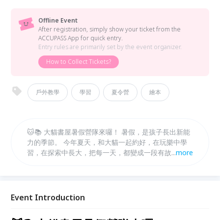
Offline Event
After registration, simply show your ticket from the
ACCUPASS App for quick entry.
Entry rules are primarily set by the event organizer.
How to Collect Tickets?
戶外教學
學習
夏令營
繪本
🐱📚 大貓書屋暑假營隊來囉！ 暑假，是孩子長出新能
力的季節。 今年夏天，和大貓一起約好，在玩樂中學
習，在探索中長大，把每一天，都變成一段有故事的冒
...
more
險。 ✨ 每年都秒殺的大貓書屋暑假營隊， 從動手做、
動腦想，到走進真實場域的體驗，陪孩子培養觀察力、
創造力，還有對世界的好奇。 🔸 營隊特色 多元主題營
隊自由選擇，可依孩子興趣報名！ 可單週參加，彈性
Event Introduction
安排專屬暑假節奏！ 小班制陪伴，讓每個孩子都能安
心探索、自在學習！