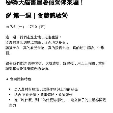
🐱📚大貓書屋暑假營隊來囉！
🌾 第一週｜食農體驗營
📅 7/6（一）－7/10（五）
這一週，我們走進土地，走進生活！
從農村聚落到農場體驗，從產地到餐桌，
讓孩子在「真的看見食物、真的接觸土地、真的動手體驗」中學
習。
跟著我們走訪 菁寮老街、大坑農場、歸農棧，用五天時間，重新
認識每天吃進身體裡的食物。
🔸 食農體驗特色
走入農村與農場，認識作物與土地的關係
結合 文化走讀 × 農事體驗 × 食物製作
從「吃什麼」到「為什麼這樣吃」，建立孩子的生活感與觀
察力