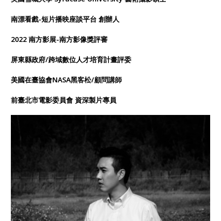
南漂看戲-短片播映座談平台 創辦人
2022 南方影展-南方影像獎評審
屏東縣政府/跨域數位人才培育計畫評委
美國在臺協會NASA黑客松/顧問講師
前臺北市電影委員會 資深製片專員