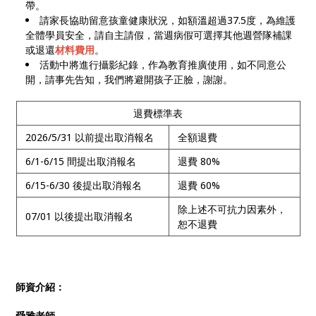
帶。
請家長協助留意孩童健康狀況，如額溫超過37.5度，為維護
全體學員安全，請自主請假，當週病假可選擇其他週營隊補課
或退還
材料費用
。
活動中將進行攝影紀錄，作為教育推廣使用，如不同意公
開，請事先告知，我們將避開孩子正臉，謝謝。
退費標準表
2026/5/31 以前提出取消報名
全額退費
6/1-6/15 間提出取消報名
退費 80%
6/15-6/30 後提出取消報名
退費 60%
除上述不可抗力因素外，
07/01 以後提出取消報名
恕不退費
師資介紹：
舜雅老師