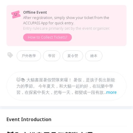
Offline Event
After registration, simply show your ticket from the
ACCUPASS App for quick entry.
Entry rules are primarily set by the event organizer.
How to Collect Tickets?
戶外教學
學習
夏令營
繪本
🐱📚 大貓書屋暑假營隊來囉！ 暑假，是孩子長出新能
力的季節。 今年夏天，和大貓一起約好，在玩樂中學
習，在探索中長大，把每一天，都變成一段有故事的冒
...
more
險。 ✨ 每年都秒殺的大貓書屋暑假營隊， 從動手做、
動腦想，到走進真實場域的體驗，陪孩子培養觀察力、
創造力，還有對世界的好奇。 🔸 營隊特色 多元主題營
隊自由選擇，可依孩子興趣報名！ 可單週參加，彈性
Event Introduction
安排專屬暑假節奏！ 小班制陪伴，讓每個孩子都能安
心探索、自在學習！