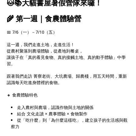
🐱📚大貓書屋暑假營隊來囉！
🌾 第一週｜食農體驗營
📅 7/6（一）－7/10（五）
這一週，我們走進土地，走進生活！
從農村聚落到農場體驗，從產地到餐桌，
讓孩子在「真的看見食物、真的接觸土地、真的動手體驗」中學
習。
跟著我們走訪 菁寮老街、大坑農場、歸農棧，用五天時間，重新
認識每天吃進身體裡的食物。
🔸 食農體驗特色
走入農村與農場，認識作物與土地的關係
結合 文化走讀 × 農事體驗 × 食物製作
從「吃什麼」到「為什麼這樣吃」，建立孩子的生活感與觀
察力