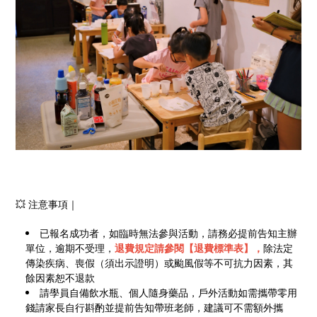
💥 注意事項｜
已報名成功者，如臨時無法參與活動，請務必提前告知主辦
單位，逾期不受理，
退費規定請參閱【退費標準表】，
除法定
傳染疾病、喪假（須出示證明）或颱風假等不可抗力因素，其
餘因素恕不退款
請學員自備飲水瓶、個人隨身藥品，戶外活動如需攜帶零用
錢請家長自行斟酌並提前告知帶班老師，建議可不需額外攜