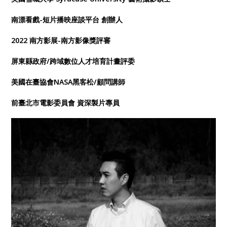
南漂看戲-短片播映座談平台 創辦人
2022 南方影展-南方影像獎評審
屏東縣政府/跨域數位人才培育計畫評委
美國在臺協會NASA黑客松/顧問講師
前臺北市電影委員會 資深製片專員