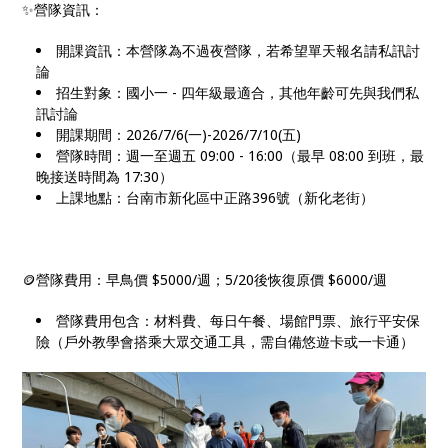
✨營隊資訊：
開課資訊：本營隊為不過夜營隊，若希望單天報名請私訊討
論
招生對象：國小一 - 四年級最適合，其他年齡可先與我們私
訊討論
開課期間：2026/7/6(一)-2026/7/10(五)
營隊時間：週一至週五 09:00 - 16:00（最早 08:00 到班，最
晚接送時間為 17:30）
上課地點：台南市新化區中正路396號（新化老街）
🪙營隊費用：早鳥價 $5000/週；5/20後恢復原價 $6000/週
營隊費用包含：材料費、每日午餐、場館門票、旅行平安保
險（戶外教學會搭乘大眾交通工具，需自備悠遊卡或一卡通）