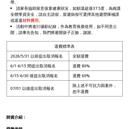
帶。
請家長協助留意孩童健康狀況，如額溫超過37.5度，為維護
全體學員安全，請自主請假，當週病假可選擇其他週營隊補課
或退還
材料費用
。
活動中將進行攝影紀錄，作為教育推廣使用，如不同意公
開，請事先告知，我們將避開孩子正臉，謝謝。
退費標準表
2026/5/31 以前提出取消報名
全額退費
6/1-6/15 間提出取消報名
退費 80%
6/15-6/30 後提出取消報名
退費 60%
除上述不可抗力因素外，
07/01 以後提出取消報名
恕不退費
師資介紹：
舜雅老師