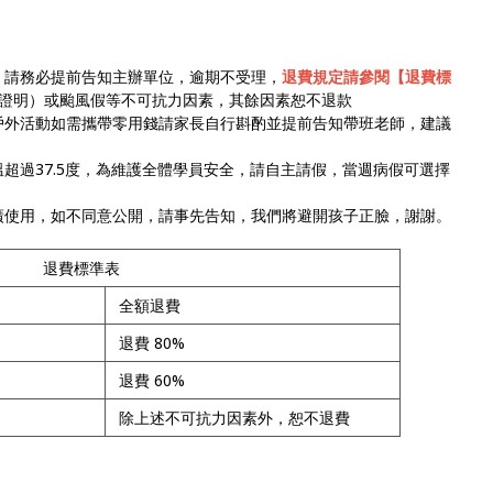
，請務必提前告知主辦單位，逾期不受理，
退費規定請參閱【退費標
證明）或颱風假等不可抗力因素，其餘因素恕不退款
戶外活動如需攜帶零用錢請家長自行斟酌並提前告知帶班老師，建議
超過37.5度，為維護全體學員安全，請自主請假，當週病假可選擇
廣使用，如不同意公開，請事先告知，我們將避開孩子正臉，謝謝。
退費標準表
全額退費
退費 80%
退費 60%
除上述不可抗力因素外，恕不退費