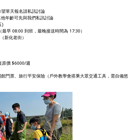
希望單天報名請私訊討論
，其他年齡可先與我們私訊討論
五)
0（最早 08:00 到班，最晚接送時間為 17:30）
號（新化老街）
原價 $6000/週
場館門票、旅行平安保險（戶外教學會搭乘大眾交通工具，需自備悠