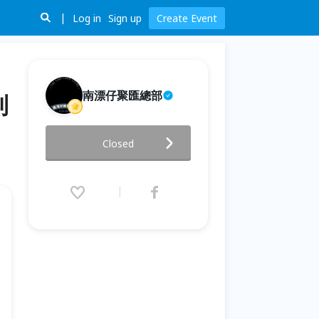
Log in
Sign up
Create Event
南漂仔聚匯總部
到
【大貓書屋2026夏令營】🌾 食農
Closed
體驗營 《從田裡到餐桌，小小農
夫的一週冒險》
2026.07.06 (Mon) 09:00 - 07.10
(Fri) 16:00 (GMT+8)