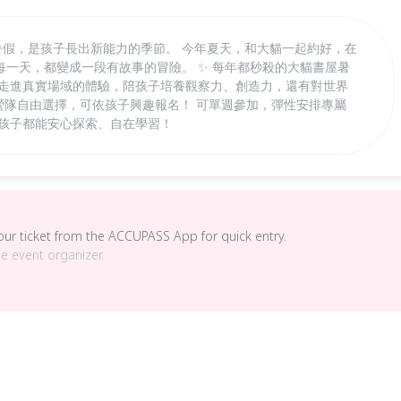
！ 暑假，是孩子長出新能力的季節。 今年夏天，和大貓一起約好，在
一天，都變成一段有故事的冒險。 ✨ 每年都秒殺的大貓書屋暑
到走進真實場域的體驗，陪孩子培養觀察力、創造力，還有對世界
主題營隊自由選擇，可依孩子興趣報名！ 可單週參加，彈性安排專屬
個孩子都能安心探索、自在學習！
your ticket from the ACCUPASS App for quick entry.
he event organizer.