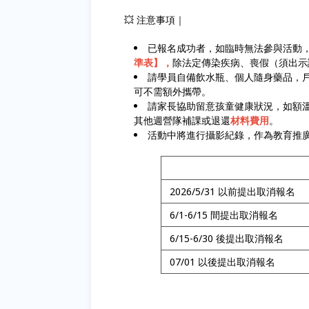
💥 注意事項｜
已報名成功者，如臨時無法參與活動
準表】，
除法定傳染疾病、喪假（須出示
請學員自備飲水瓶、個人隨身藥品，
可不需額外攜帶。
請家長協助留意孩童健康狀況，如額溫
其他週營隊補課或退還
材料費用
。
活動中將進行攝影紀錄，作為教育推
2026/5/31 以前提出取消報名
6/1-6/15 間提出取消報名
6/15-6/30 後提出取消報名
07/01 以後提出取消報名