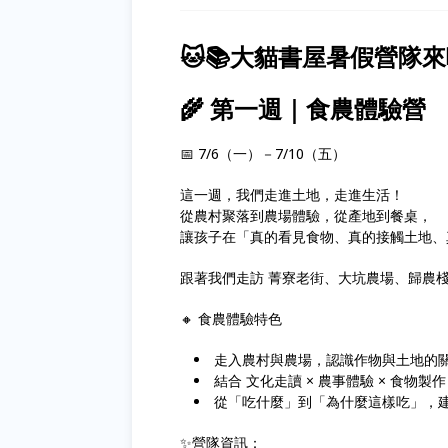
🐱📚大貓書屋暑假營隊
🌾 第一週｜食農體驗營
📅 7/6（一）－7/10（五）
這一週，我們走進土地，走進生活！
從農村聚落到農場體驗，從產地到餐桌，
讓孩子在「真的看見食物、真的接觸土地、
跟著我們走訪 菁寮老街、大坑農場、歸農
🔸 食農體驗特色
走入農村與農場，認識作物與土地的
結合 文化走讀 × 農事體驗 × 食物製作
從「吃什麼」到「為什麼這樣吃」，
✨營隊資訊：