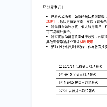
💥 注意事項｜
已報名成功者，如臨時無法參與活動
準表】，
除法定傳染疾病、喪假（須出示
請學員自備飲水瓶、個人隨身藥品，
可不需額外攜帶。
請家長協助留意孩童健康狀況，如額溫
其他週營隊補課或退還
材料費用
。
活動中將進行攝影紀錄，作為教育推
2026/5/31 以前提出取消報名
6/1-6/15 間提出取消報名
6/15-6/30 後提出取消報名
07/01 以後提出取消報名