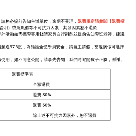
，請務必提前告知主辦單位，逾期不受理，
退費規定請參閱【退費標
證明）或颱風假等不可抗力因素，其餘因素恕不退款
戶外活動如需攜帶零用錢請家長自行斟酌並提前告知帶班老師，建議
超過37.5度，為維護全體學員安全，請自主請假，當週病假可選擇
廣使用，如不同意公開，請事先告知，我們將避開孩子正臉，謝謝。
退費標準表
全額退費
退費 80%
退費 60%
除上述不可抗力因素外，恕不退費