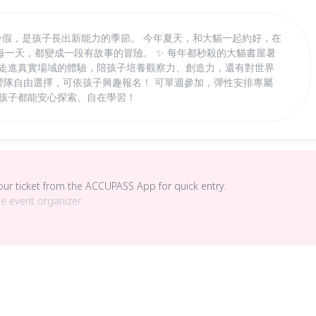
！ 暑假，是孩子長出新能力的季節。 今年夏天，和大貓一起約好，在
一天，都變成一段有故事的冒險。 ✨ 每年都秒殺的大貓書屋暑
到走進真實場域的體驗，陪孩子培養觀察力、創造力，還有對世界
主題營隊自由選擇，可依孩子興趣報名！ 可單週參加，彈性安排專屬
個孩子都能安心探索、自在學習！
your ticket from the ACCUPASS App for quick entry.
he event organizer.