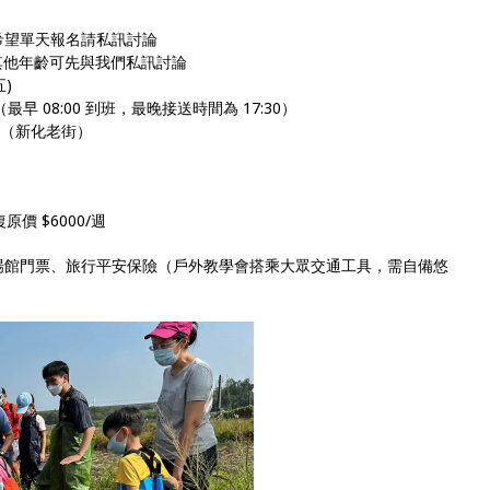
希望單天報名請私訊討論
，其他年齡可先與我們私訊討論
五)
0（最早 08:00 到班，最晚接送時間為 17:30）
號（新化老街）
原價 $6000/週
場館門票、旅行平安保險（戶外教學會搭乘大眾交通工具，需自備悠