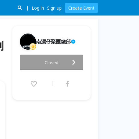
Log in
Sign up
Create Event
南漂仔聚匯總部
到
【大貓書屋2026夏令營】🌾 食農
Closed
體驗營 《從田裡到餐桌，小小農
夫的一週冒險》
2026.07.06 (Mon) 09:00 - 07.10
(Fri) 16:00 (GMT+8)