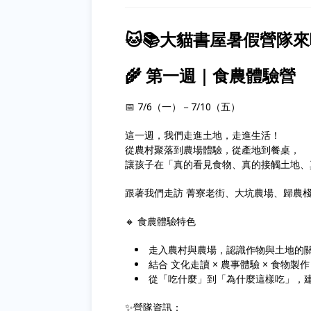
🐱📚大貓書屋暑假營隊
🌾 第一週｜食農體驗營
📅 7/6（一）－7/10（五）
這一週，我們走進土地，走進生活！
從農村聚落到農場體驗，從產地到餐桌，
讓孩子在「真的看見食物、真的接觸土地、
跟著我們走訪 菁寮老街、大坑農場、歸農
🔸 食農體驗特色
走入農村與農場，認識作物與土地的
結合 文化走讀 × 農事體驗 × 食物製作
從「吃什麼」到「為什麼這樣吃」，
✨營隊資訊：