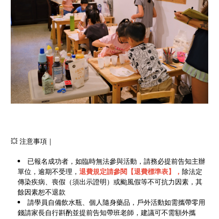
💥 注意事項｜
已報名成功者，如臨時無法參與活動，請務必提前告知主辦
單位，逾期不受理，
退費規定請參閱【退費標準表】，
除法定
傳染疾病、喪假（須出示證明）或颱風假等不可抗力因素，其
餘因素恕不退款
請學員自備飲水瓶、個人隨身藥品，戶外活動如需攜帶零用
錢請家長自行斟酌並提前告知帶班老師，建議可不需額外攜