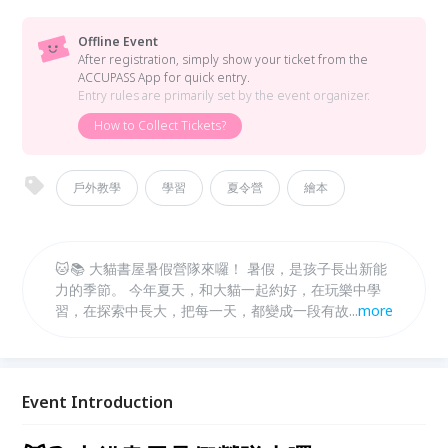
Offline Event
After registration, simply show your ticket from the
ACCUPASS App for quick entry.
Entry rules are primarily set by the event organizer.
How to Collect Tickets?
戶外教學
學習
夏令營
繪本
🐱📚 大貓書屋暑假營隊來囉！ 暑假，是孩子長出新能
力的季節。 今年夏天，和大貓一起約好，在玩樂中學
習，在探索中長大，把每一天，都變成一段有故事的冒
...
more
險。 ✨ 每年都秒殺的大貓書屋暑假營隊， 從動手做、
動腦想，到走進真實場域的體驗，陪孩子培養觀察力、
創造力，還有對世界的好奇。 🔸 營隊特色 多元主題營
隊自由選擇，可依孩子興趣報名！ 可單週參加，彈性
Event Introduction
安排專屬暑假節奏！ 小班制陪伴，讓每個孩子都能安
心探索、自在學習！