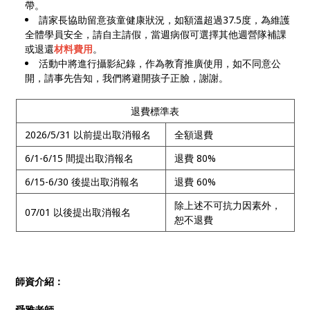
帶。
請家長協助留意孩童健康狀況，如額溫超過37.5度，為維護
全體學員安全，請自主請假，當週病假可選擇其他週營隊補課
或退還
材料費用
。
活動中將進行攝影紀錄，作為教育推廣使用，如不同意公
開，請事先告知，我們將避開孩子正臉，謝謝。
退費標準表
2026/5/31 以前提出取消報名
全額退費
6/1-6/15 間提出取消報名
退費 80%
6/15-6/30 後提出取消報名
退費 60%
除上述不可抗力因素外，
07/01 以後提出取消報名
恕不退費
師資介紹：
舜雅老師