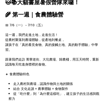
🐱📚大貓書屋暑假營隊來囉！
🌾 第一週｜食農體驗營
📅 7/6（一）－7/10（五）
這一週，我們走進土地，走進生活！
從農村聚落到農場體驗，從產地到餐桌，
讓孩子在「真的看見食物、真的接觸土地、真的動手體驗」中學
習。
跟著我們走訪 菁寮老街、大坑農場、歸農棧，用五天時間，重新
認識每天吃進身體裡的食物。
🔸 食農體驗特色
走入農村與農場，認識作物與土地的關係
結合 文化走讀 × 農事體驗 × 食物製作
從「吃什麼」到「為什麼這樣吃」，建立孩子的生活感與觀
察力