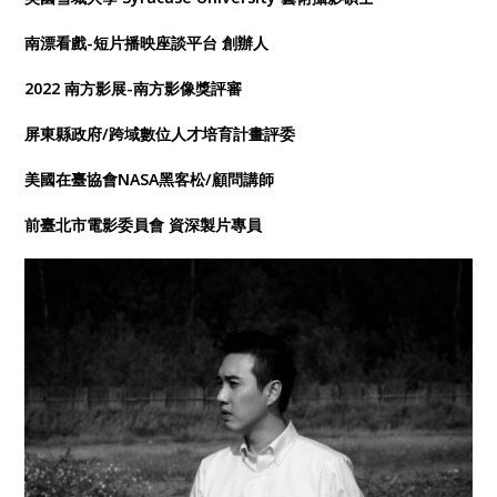
南漂看戲-短片播映座談平台 創辦人
2022 南方影展-南方影像獎評審
屏東縣政府/跨域數位人才培育計畫評委
美國在臺協會NASA黑客松/顧問講師
前臺北市電影委員會 資深製片專員