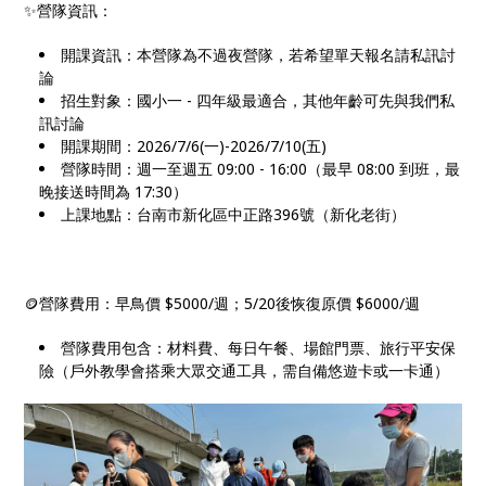
✨營隊資訊：
開課資訊：本營隊為不過夜營隊，若希望單天報名請私訊討
論
招生對象：國小一 - 四年級最適合，其他年齡可先與我們私
訊討論
開課期間：2026/7/6(一)-2026/7/10(五)
營隊時間：週一至週五 09:00 - 16:00（最早 08:00 到班，最
晚接送時間為 17:30）
上課地點：台南市新化區中正路396號（新化老街）
🪙營隊費用：早鳥價 $5000/週；5/20後恢復原價 $6000/週
營隊費用包含：材料費、每日午餐、場館門票、旅行平安保
險（戶外教學會搭乘大眾交通工具，需自備悠遊卡或一卡通）