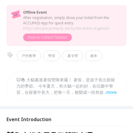
Offline Event
After registration, simply show your ticket from the
ACCUPASS App for quick entry.
Entry rules are primarily set by the event organizer.
How to Collect Tickets?
戶外教學
學習
夏令營
繪本
🐱📚 大貓書屋暑假營隊來囉！ 暑假，是孩子長出新能
力的季節。 今年夏天，和大貓一起約好，在玩樂中學
習，在探索中長大，把每一天，都變成一段有故事的冒
...
more
險。 ✨ 每年都秒殺的大貓書屋暑假營隊， 從動手做、
動腦想，到走進真實場域的體驗，陪孩子培養觀察力、
創造力，還有對世界的好奇。 🔸 營隊特色 多元主題營
隊自由選擇，可依孩子興趣報名！ 可單週參加，彈性
Event Introduction
安排專屬暑假節奏！ 小班制陪伴，讓每個孩子都能安
心探索、自在學習！