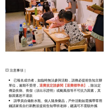
💥 注意事項｜
已報名成功者，如臨時無法參與活動，請務必提前告知主辦
單位，逾期不受理，
退費規定請參閱【退費標準表】，
除法定
傳染疾病、喪假（須出示證明）或颱風假等不可抗力因素，其
餘因素恕不退款
請學員自備飲水瓶、個人隨身藥品，戶外活動如需攜帶零用
錢請家長自行斟酌並提前告知帶班老師，建議可不需額外攜