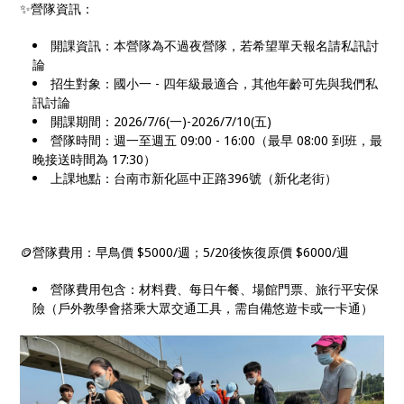
✨營隊資訊：
開課資訊：本營隊為不過夜營隊，若希望單天報名請私訊討
論
招生對象：國小一 - 四年級最適合，其他年齡可先與我們私
訊討論
開課期間：2026/7/6(一)-2026/7/10(五)
營隊時間：週一至週五 09:00 - 16:00（最早 08:00 到班，最
晚接送時間為 17:30）
上課地點：台南市新化區中正路396號（新化老街）
🪙營隊費用：早鳥價 $5000/週；5/20後恢復原價 $6000/週
營隊費用包含：材料費、每日午餐、場館門票、旅行平安保
險（戶外教學會搭乘大眾交通工具，需自備悠遊卡或一卡通）