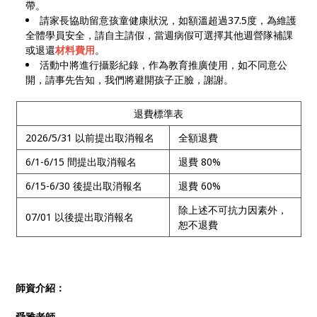
帶。
請家長協助留意孩童健康狀況，如額溫超過37.5度，為維護
全體學員安全，請自主請假，當週病假可選擇其他週營隊補課
或退還
材料費用
。
活動中將進行攝影紀錄，作為教育推廣使用，如不同意公
開，請事先告知，我們將避開孩子正臉，謝謝。
退費標準表
2026/5/31 以前提出取消報名
全額退費
6/1-6/15 間提出取消報名
退費 80%
6/15-6/30 後提出取消報名
退費 60%
除上述不可抗力因素外，
07/01 以後提出取消報名
恕不退費
師資介紹：
舜雅老師