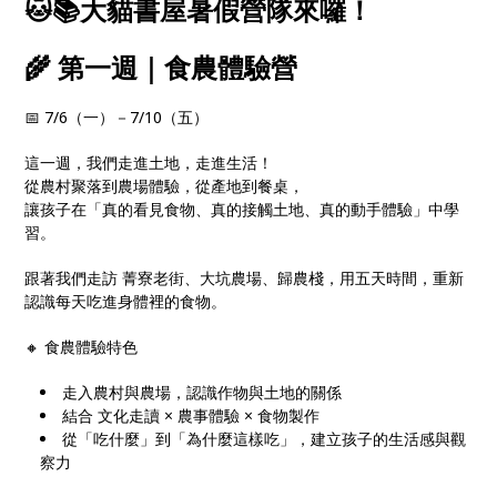
🐱📚大貓書屋暑假營隊來囉！
🌾 第一週｜食農體驗營
📅 7/6（一）－7/10（五）
這一週，我們走進土地，走進生活！
從農村聚落到農場體驗，從產地到餐桌，
讓孩子在「真的看見食物、真的接觸土地、真的動手體驗」中學
習。
跟著我們走訪 菁寮老街、大坑農場、歸農棧，用五天時間，重新
認識每天吃進身體裡的食物。
🔸 食農體驗特色
走入農村與農場，認識作物與土地的關係
結合 文化走讀 × 農事體驗 × 食物製作
從「吃什麼」到「為什麼這樣吃」，建立孩子的生活感與觀
察力