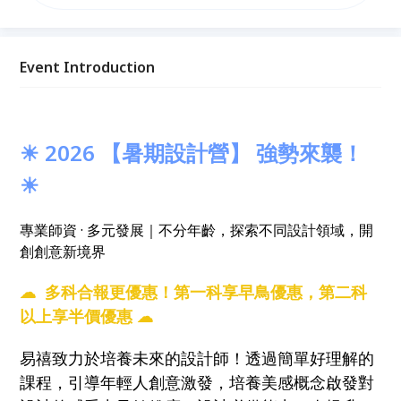
趁暑假開啟設計之旅，累積學習歷程，增加設計作品
集！
Event Introduction
☀ 2026 【暑期設計營】 強勢來襲！
☀
專業師資 · 多元發展｜不分年齡，探索不同設計領域，開
創創意新境界
☁ 多科合報更優惠！第一科享早鳥優惠，第二科
以上享半價優惠 ☁
易禧致力於培養未來的設計師！透過簡單好理解的
課程，引導年輕人創意激發，培養美感概念啟發對