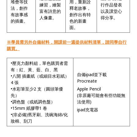
堆疊等技
用，重新詮
練習，繪製
行作品發表
法，創作
釋老故事，
富有詩意的
以及課堂心
有故事感
創作出有特
人像畫。
得分享。
的插畫。
色的新畫
面。
※學員需另外自備材料，開課前一週提供材料清單，請同學自行
購買。
•壓克力顏料組，單色購買者需
有：紅、黃、藍、白、黑
自備ipad並下載
•八開 插畫紙（或細目水彩紙）
Procreate
4 張
•水彩筆至少2 支（圓頭筆優
Apple Pencil
先）
(非原廠可能會有些功能無
•調色盤（或紙調色盤）
法使用)
•15mm 紙膠帶1 卷
ipad充電器
•(非必備)舊牙刷、洗碗海綿/化
妝棉、刮刀