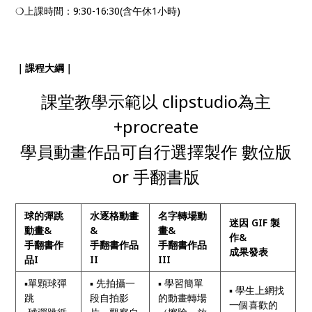
❍上課時間：9:30-16:30(含午休1小時)
｜課程大綱｜
課堂教學示範以 clipstudio為主
+procreate
學員動畫作品可自行選擇製作 數位版
or 手翻書版
球的彈跳
水逐格動畫
名字轉場動
迷因 GIF 製
動畫&
&
畫&
作&
手翻書作
手翻書作品
手翻書作品
成果發表
品I
II
III
▪單顆球彈
▪ 先拍攝一
▪ 學習簡單
▪ 學生上網找
跳
段自拍影
的動畫轉場
一個喜歡的