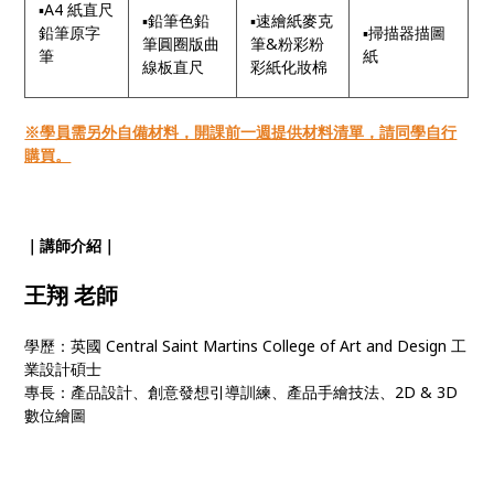
▪
A4 紙直尺
▪鉛筆色鉛
▪速繪紙麥克
鉛筆原字
▪掃描器描圖
筆圓圈版曲
筆&粉彩粉
筆
紙
線板直尺
彩紙化妝棉
※學員需另外自備材料，開課前一週提供材料清單，請同學自行
購買。
｜講師介紹｜
王翔 老師
學歷：英國 Central Saint Martins College of Art and Design 工
業設計碩士
專長：產品設計、創意發想引導訓練、產品手繪技法、2D & 3D
數位繪圖