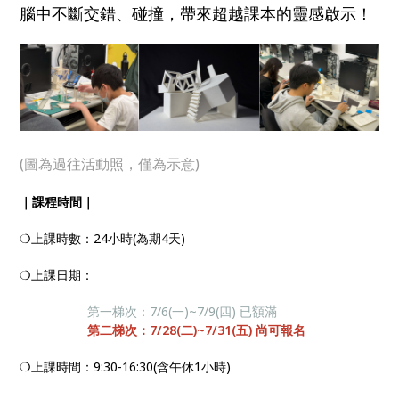
腦中不斷交錯、碰撞，帶來超越課本的靈感啟示！
(圖為過往活動照，僅為示意)
｜課程時間｜
❍上課時數：24小時(為期4天)
❍上課日期：
第一梯次：7/6(一)~7/9(四) 已額滿
第二梯次：7/28(二)~7/31(五) 尚可報名
❍上課時間：9:30-16:30(含午休1小時)