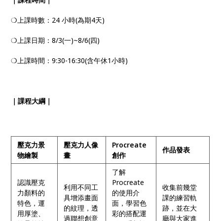
❍上課時數：24 小時(為期4天)
❍上課日期：8/3(一)~8/6(四)
❍上課時間：9:30-16:30(含午休1小時)
｜課程大綱｜
壓克力景
壓克力人像
Procreate
作品發表
物繪製
畫
創作
了解
認識壓克
Procreate
利用不同工
收集前幾堂
力顏料的
的使用介
具增添畫面
課的練習軌
特色，運
面，學習色
的紋理，透
跡，並在⼤
用厚塗、
彩的搭配運
過聯想創意
廳與⼤家進