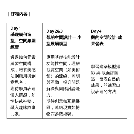
｜課程內容｜
Day1
Day2&3
Day4
基礎幾何造
觀的空間設計— ⼩
觀的空間設計-成
型、空間氛圍
型展場模型
果發表
練習
透過幾何元素
應⽤基礎技能設計
練習空間構
功能性空間，理解
學習建築模型攝
成，培養美感
觀賞空間（如美術
影 與 版⾯評圖
法則應⽤與創
館）的流線、照明
逐一發表自己的
意思考；
與互動，提升問題
成果，並練習口
期待學員表達
解決與團隊討論能
說表達的方法。
個⼈情感，如
⼒。
愉快或神秘，
期待創意如互動展
融入趣味故事
區，連結現實如博
元素。
物館參觀經驗。