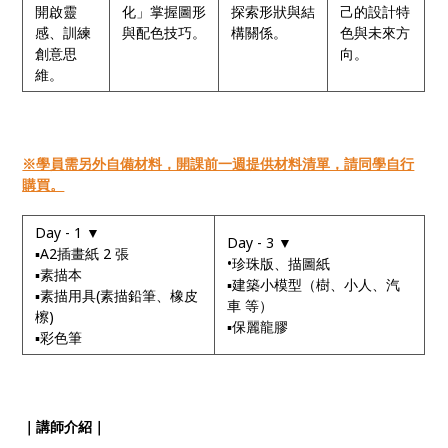
開啟靈
化」掌握圖形
探索形狀與結
己的設計特
感、訓練
與配色技巧。
構關係。
色與未來方
創意思
向。
維。
※學員需另外自備材料，開課前一週提供材料清單，請同學自行
購買。
Day - 1 ▼
Day - 3 ▼
▪A2插畫紙 2 張
•珍珠版、描圖紙
▪素描本
▪建築小模型（樹、小人、汽
▪素描用具(素描鉛筆、橡皮
車 等）
檫)
▪保麗龍膠
▪彩色筆
｜講師介紹｜