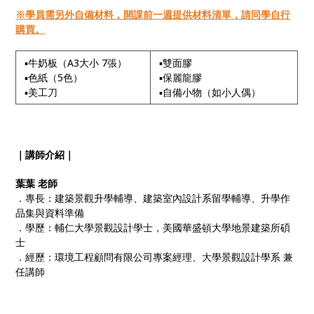
※學員需另外自備材料，開課前一週提供材料清單，請同學自行
購買。
▪⽜奶板（A3⼤⼩ 7張）
▪雙⾯膠
▪⾊紙（5⾊）
▪保麗龍膠
▪美⼯⼑
▪⾃備⼩物（如⼩⼈偶）
｜講師介紹｜
葉葉 老師
．專長：建築景觀升學輔導、建築室內設計系留學輔導、升學作
品集與資料準備
．學歷：輔仁⼤學景觀設計學⼠，美國華盛頓⼤學地景建築所碩
⼠
．經歷：環境工程顧問有限公司專案經理、大學景觀設計學系 兼
任講師