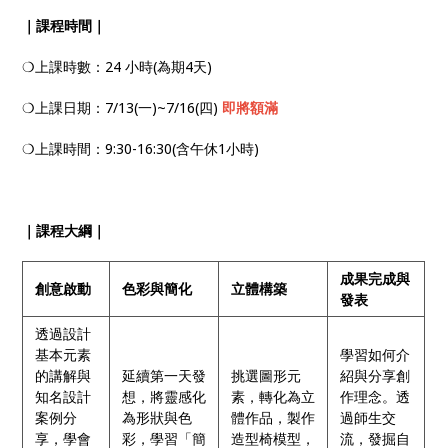
｜課程時間｜
❍上課時數：24 小時(為期4天)
❍上課日期：7/13(一)~7/16(四)
即將額滿
❍上課時間：9:30-16:30(含午休1小時)
｜課程大綱｜
成果完成與
創意啟動
色彩與簡化
立體構築
發表
透過設計
基本元素
學習如何介
的講解與
延續第一天發
挑選圖形元
紹與分享創
知名設計
想，將靈感化
素，轉化為立
作理念。透
案例分
為形狀與色
體作品，製作
過師生交
享，學會
彩，學習「簡
造型椅模型，
流，發掘自