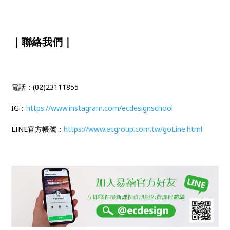
｜聯絡我們｜
電話：(02)23111855
IG：
https://www.instagram.com/ecdesignschool
LINE官方帳號：
https://www.ecgroup.com.tw/goLine.html