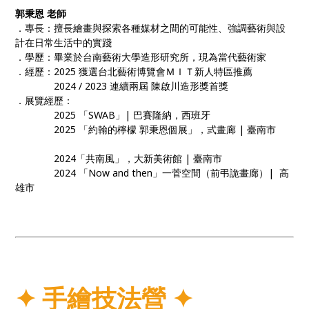
郭秉恩 老師
．專長：擅長繪畫與探索各種媒材之間的可能性、強調藝術與設
計在日常生活中的實踐
．學歷：畢業於台南藝術大學造形研究所，現為當代藝術家
．經歷：2025 獲選台北藝術博覽會ＭＩＴ新人特區推薦
2024 / 2023 連續兩屆 陳啟川造形獎首獎
．展覽經歷：
2025 「SWAB」| 巴賽隆納，西班牙
2025 「約翰的檸檬 郭秉恩個展」，弎畫廊 | 臺南市
2024「共南風」，大新美術館 | 臺南市
2024 「Now and then」一菅空間（前弔詭畫廊）| 高
雄市
✦
手繪技法
營
✦