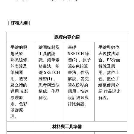
｜課程大綱｜
課程內容介紹
手繪的興
繪圖媒材及
基礎
手繪與數位
趣激發、
工具的認
SKETCH 練
表現技法結
熟悉線條
識、鉛筆素
習(2) 、原子
合、PS介面
的表達及
材畫法、基
筆&色鉛筆
解說及應
筆觸運
礎 SKETCH
畫法、作品
用、數位上
用、透視
練習(1) 、
解說、麥克
色、數位手
及立體的
思考與造型
筆&粉彩的
繪板使用介
運用 光影
構成、作品
應用、快速
紹 作品評比
原理原
解說。
設計繪圖與
解說。
則、色彩
評比解說。
基礎原
理。
材料與工具準備