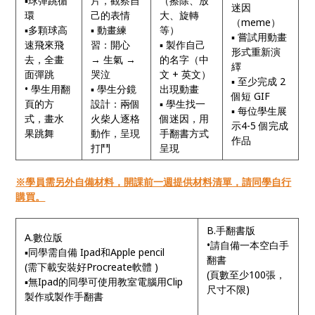
▪球彈跳循
片，觀察自
（擦除、放
迷因
環
己的表情
大、旋轉
（meme）
▪多顆球高
▪ 動畫練
等）
▪ 嘗試用動畫
速飛來飛
習：開心
▪ 製作自己
形式重新演
去，全畫
→ 生氣 →
的名字（中
繹
面彈跳
哭泣
文 + 英文）
▪ 至少完成 2
• 學生用翻
▪ 學生分鏡
出現動畫
個短 GIF
頁的方
設計：兩個
▪ 學生找一
▪ 每位學生展
式，畫水
火柴人逐格
個迷因，用
示4-5 個完成
果跳舞
動作，呈現
手翻書方式
作品
打鬥
呈現
※學員需另外自備材料，開課前一週提供材料清單，請同學自行
購買。
B.手翻書版
A.數位版
•請自備一本空白手
▪同學需自備 Ipad和Apple pencil
翻書
(需下載安裝好Procreate軟體 )
(頁數至少100張，
▪無Ipad的同學可使用教室電腦用Clip
尺寸不限)
製作或製作手翻書