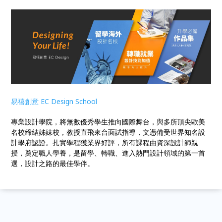
易禧創意 EC Design School
專業設計學院，將無數優秀學生推向國際舞台，與多所頂尖歐美
名校締結姊妹校，教授直飛來台面試指導，文憑備受世界知名設
計學府認證。扎實學程獲業界好評，所有課程由資深設計師親
授，奠定職人學養，是留學、轉職、進入熱門設計領域的第一首
選，設計之路的最佳學伴。