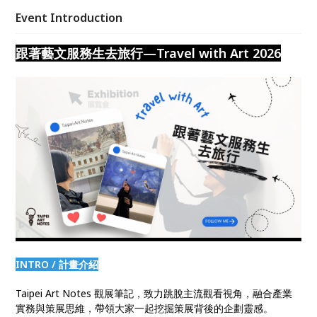
首度嘗試跨城市現場連線，從東京、佛羅倫斯到威尼
Event Introduction
斯，在不同時區之中，零時差分享第一線的觀展經驗與
現場感受。從四月到七月，每段與藝術同行的旅程，你
跟著藝文服務生去旅行—Travel with Art 2026
準備好出發了嗎？
INTRO / 計畫介紹
Taipei Art Notes 觀展筆記，致力跳脫主流觀看視角，融合產業
實務與策展思維，帶領大家一起挖掘策展背後的企劃靈感。