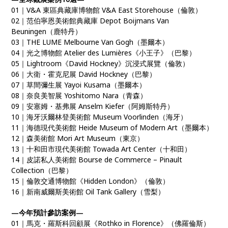
01｜V&A 東區典藏庫博物館 V&A East Storehouse（倫敦）
02｜范伯寧恩美術館典藏庫 Depot Boijmans Van
Beuningen（鹿特丹）
03｜THE LUME Melbourne Van Gogh（墨爾本）
04｜光之博物館 Atelier des Lumières《小王子》（巴黎）
05｜Lightroom《David Hockney》沉浸式展覽（倫敦）
06｜大衛・霍克尼展 David Hockney（巴黎）
07｜草間彌生展 Yayoi Kusama（墨爾本）
08｜奈良美智展 Yoshitomo Nara（青森）
09｜安塞姆・基弗展 Anselm Kiefer（阿姆斯特丹）
10｜海牙沃爾林登美術館 Museum Voorlinden（海牙）
11｜海德現代美術館 Heide Museum of Modern Art（墨爾本）
12｜森美術館 Mori Art Museum（東京）
13｜十和田市現代美術館 Towada Art Center（十和田）
14｜皮諾私人美術館 Bourse de Commerce – Pinault
Collection（巴黎）
15｜倫敦交通博物館《Hidden London》（倫敦）
16｜新南威爾斯美術館 Oil Tank Gallery（雪梨）
—今年預計參訪案例—
01｜馬克・羅斯科回顧展《Rothko in Florence》（佛羅倫斯）