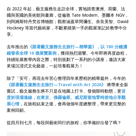
自 2022 年起，藝文服務生走訪全球，實地踏查澳洲、荷蘭、法
國與英國的美術館與畫廊，從倫敦 Tate Modern、墨爾本 NGV，
到阿姆斯特丹梵谷博物館；觀察涵蓋草間彌生、奈良美智、David
Hockney 等當代藝術家，不斷累積第一手的觀展筆記於教學中分
享。
去年推出的
《跟著藝文服務生去旅行—精華篇》，以 180 分鐘濃
縮發表全球 16 個展覽案例
，獲得熱烈迴響。今年即將再度啟程，
持續拓展教學內容之際，特別規劃了一系列的小講座，邀請大家
來場沉浸式文化藝遊，一起培養觀展力！
除了「安可」再現去年苦心整理四年來歷程的精華篇外，今年的
《跟著藝文服務生去旅行—Travel with Art 2026》
將帶來全新
嘗試，藝文服務生將不只是在地圖上打卡、發個限時動態，更
首
度於現場連線，在東京、佛羅倫斯、威尼斯當地零時差地分享觀
展心情
，在旅程結束之後，會再做個年度總整理，帶來更完整的
案例回顧。
從四月到七月，每段與藝術同行的旅程，你準備好出發了嗎？