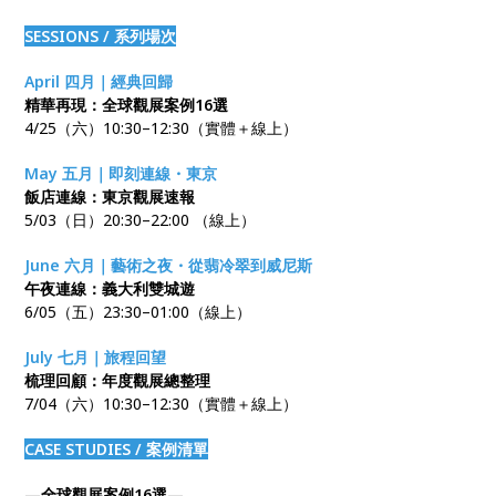
SESSIONS / 系列場次
April 四月｜經典回歸
精華再現：全球觀展案例16選
4/25（六）10:30–12:30（實體＋線上）
May 五月｜即刻連線・東京
飯店連線：東京觀展速報
5/03（日）20:30–22:00 （線上）
June 六月｜藝術之夜・從翡冷翠到威尼斯
午夜連線：義大利雙城遊
6/05（五）23:30–01:00（線上）
July 七月｜旅程回望
梳理回顧：年度觀展總整理
7/04（六）10:30–12:30（實體＋線上）
CASE STUDIES / 案例清單
—全球觀展案例16選—