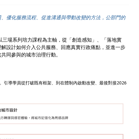
題、優化服務流程、促進溝通與帶動改變的方法，公部門的
程以三場系列培力課程為主軸，從「創造感知」、「落地實
理解設計如何介入公共服務、回應真實行政痛點，並進一步
處共同參與的城市治理行動。
。引導學員從打破既有框架、到在體制內啟動改變、最後對接2026