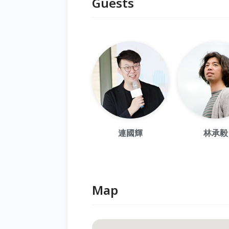
Guests
連國輝
林承毅
Map