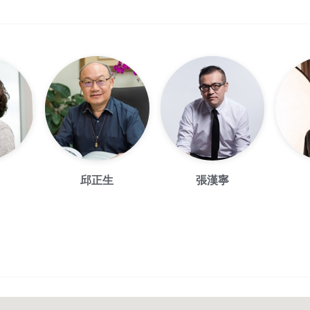
邱正生
張漢寧