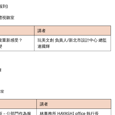
報到)
體視聽室
講者
被重新感受？
玩美文創 負責人/新北市設計中心 總監
變
連國輝
新
聽室
講者
新－公部門作為服
林事務所 HAYASHI office 執行長