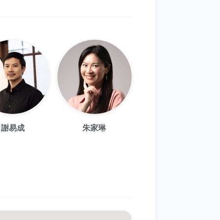
謝易成
朱家琳