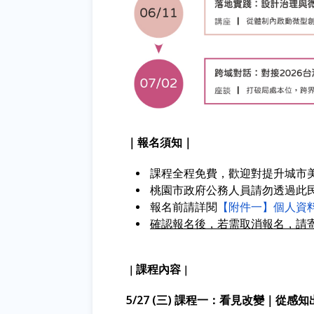
｜報名須知｜
課程全程免費，歡迎對提升城市
桃園市政府公務人員請勿透過此
報名前請詳閱
【附件一】個人資
確認報名後，若需取消報名，請
課程內容
｜
｜
5
/27 (
三)
課程一：看見改變
｜從感知