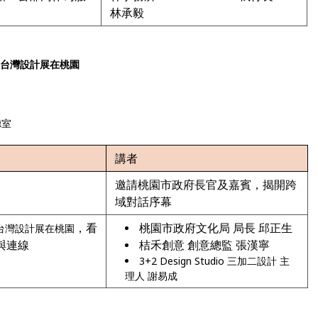
林承毅
26台灣設計展在桃園
聽室
講者
邀請桃園市政府長官及嘉賓，揭開跨
域對話序幕
，看
桃園市政府文化局 局長 邱正生
6台灣設計展在桃園
與連線
桔禾創意 創意總監 張漢寧
3+2 Design Studio 三加二設計 主
理人 謝易成