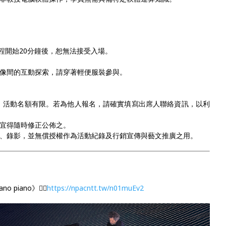
報到；課程開始20分鐘後，恕無法接受入場。
影像間的互動探索，請穿著輕便服裝參與。
上報名，活動名額有限。若為他人報名，請確實填寫出席人聯絡資訊，以利
事宜得隨時修正公佈之。
行攝、錄影，並無償授權作為活動紀錄及行銷宣傳與藝文推廣之用。
o piano》👉🏻
https://npacntt.tw/n01muEv2