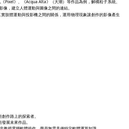
《Pixel》、《Acqua Alta》（大潮）等作品為例，解構粒子系統、
影像，建立人體運動與圖像之間的連結。
利用真實肢體運動與投影機之間的關係，運用物理現象讓創作的影像產生
術創作路上的探索者。
術發展未來作品。
，並非教授電腦軟體操作，學員無需具備特定軟體運算知識。