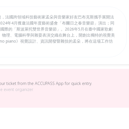
23年首演後，法國跨領域科技藝術家孟朵與音樂家好友巴布克斯攜手展開法
024年4月獲邀法國年度藝術盛會「布爾日之春音樂節」演出；同
國際的「斯波萊托雙世界音樂節」。2026年5月在臺中國家歌劇
、物理、電腦科學與雜耍表演交織在舞台上，開創出獨特的視覺美
no piano》視覺設計、資訊開發暨雜技的孟朵，將在這場工作坊
your ticket from the ACCUPASS App for quick entry.
he event organizer.