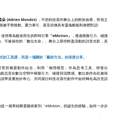
(Adrien Mondot)
，不把科技當作舞台上的附加效果，而視之
能被手勢推動、重力牽引、甚至彷彿具有靈魂般能和身體對話!
》中，使用專為藝術而生的即時引擎
「eMotion」
，透過模擬引力、碰撞
知、可被操控的「數位生命」。舞台上那些輕盈流動的詩意光影，其
式的工具課，而是一場關於「藝術方法」的深度分享。
背景與雜耍動作結合，利用「物理模型」作為思考工具，研發出
，讓他能恣意在數位空間中模擬引力、碰撞與流體感。數位創作在此被視
邀請學員重拾好奇心、共同探討科技在當代創作中如何轉化為詩意語
從一個單純雜耍藝術家到「eMotion」的誕生的經驗，如何一步步