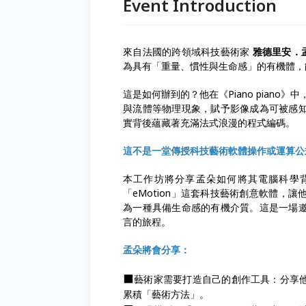
Event Introduction
來自法國的跨領域科技藝術家
雅德里安．孟朵 
為具有「重量、慣性與生命感」的有機體，
這是如何辦到的？他在《Piano piano
與流體等物理現象，賦予影像成為可被感
實背後蘊藏著充滿法式浪漫的程式編碼。
這不是一堂傳授科技藝術軟體操作或運算公
本工作坊將分享孟朵如何將其電腦科學
「eMotion」這套科技藝術創意軟體
為一種具備生命感的有機介質。這是一場
言的旅程。
孟朵將會分享：
⬛
藝術家需要打造自己的創作工具：分享他
累積「藝術方法」。