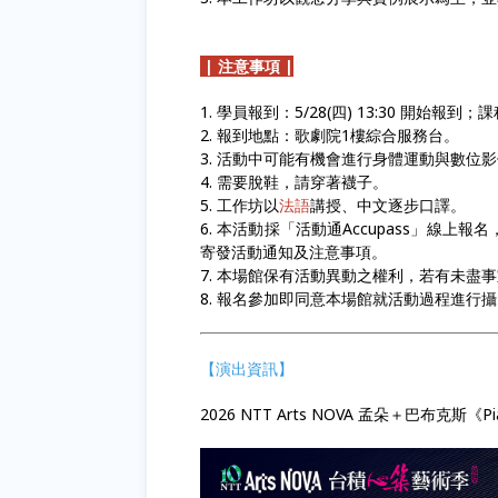
| 注意事項 |
1. 學員報到：5/28(四) 13:30 開始
2. 報到地點：歌劇院1樓綜合服務台。
3. 活動中可能有機會進行身體運動與數位
4. 需要脫鞋，請穿著襪子。
5. 工作坊以
法語
講授、中文逐步口譯。
6. 本活動採「活動通Accupass」線
寄發活動通知及注意事項。
7. 本場館保有活動異動之權利，若有未盡
8. 報名參加即同意本場館就活動過程進
【演出資訊】
2026 NTT Arts NOVA 孟朵＋巴布克斯《Pian