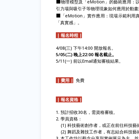
⬛
物理模型及「eMotion」的藝術應用：以
引力場與吸引子等物理現象如何應用於動畫
⬛
「eMotion」實作應用：現場示範
「真實感」。
| 報名時程 |
4/08(三) 下午14:00 開放報名。
5/05(二) 晚上22:00 報名截止。
5/11(一) 前以Email通知審核結果。
| 費用 |
免費
| 報名資格 |
1. 預計招收30名，需資格審核。
2. 學員資格：
(1) 科技藝術創作者，或正在前往科技藝
(2) 舞蹈及雜技工作者，有志結合科技藝
3. 本工作坊以觀念分享與實例展示為主