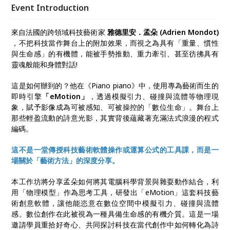
數學、物理、電腦科學與雜耍表演交織在舞台上，開創
Event Introduction
出獨特的視覺美學。這是如何辦到的？身為《Piano
piano》視覺設計、資訊開發暨雜技的孟朵，將在這場
來自法國的跨領域科技藝術家
雅德里安．孟朵 (Adrien Mondot)
工作坊深度分享自己創作的藝術方法。
，不把科技當作舞台上的附加效果，而視之為具有「重量、慣性
與生命感」的有機體，能被手勢推動、重力牽引、甚至彷彿具有
靈魂般能和身體對話!
這是如何辦到的？他在《Piano piano》中，使用專為藝術而生的
即時引擎
「eMotion」
，透過模擬引力、碰撞與流體等物理現
象，賦予影像成為可被感知、可被操控的「數位生命」。舞台上
那些輕盈流動的詩意光影，其實背後蘊藏著充滿法式浪漫的程式
編碼。
這不是一堂傳授科技藝術軟體操作或運算公式的工具課，而是一
場關於「藝術方法」的深度分享。
本工作坊將分享孟朵如何將其電腦科學背景與雜耍動作結合，利
用「物理模型」作為思考工具，研發出「eMotion」這套科技藝
術創意軟體，讓他能恣意在數位空間中模擬引力、碰撞與流體
感。數位創作在此被視為一種具備生命感的有機介質。這是一場
邀請學員重拾好奇心、共同探討科技在當代創作中如何轉化為詩