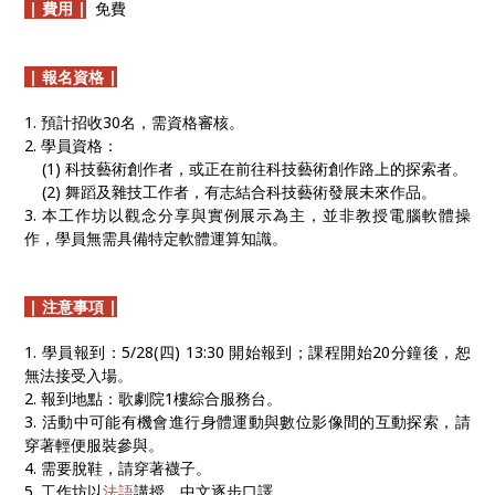
| 費用 |
免費
| 報名資格 |
1. 預計招收30名，需資格審核。
2. 學員資格：
(1) 科技藝術創作者，或正在前往科技藝術創作路上的探索者。
(2) 舞蹈及雜技工作者，有志結合科技藝術發展未來作品。
3. 本工作坊以觀念分享與實例展示為主，並非教授電腦軟體操
作，學員無需具備特定軟體運算知識。
| 注意事項 |
1. 學員報到：5/28(四) 13:30 開始報到；課程開始20分鐘後，恕
無法接受入場。
2. 報到地點：歌劇院1樓綜合服務台。
3. 活動中可能有機會進行身體運動與數位影像間的互動探索，請
穿著輕便服裝參與。
4. 需要脫鞋，請穿著襪子。
5. 工作坊以
法語
講授、中文逐步口譯。