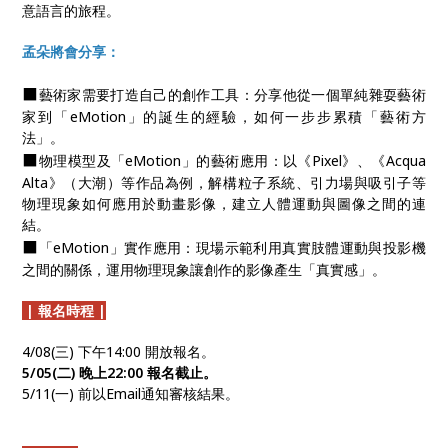
意語言的旅程。
孟朵將會分享：
⬛
藝術家需要打造自己的創作工具：分享他從一個單純雜耍藝術
家到「eMotion」的誕生的經驗，如何一步步累積「藝術方
法」。
⬛
物理模型及「eMotion」的藝術應用：以《Pixel》、《Acqua
Alta》（大潮）等作品為例，解構粒子系統、引力場與吸引子等
物理現象如何應用於動畫影像，建立人體運動與圖像之間的連
結。
⬛
「eMotion」實作應用：現場示範利用真實肢體運動與投影機
之間的關係，運用物理現象讓創作的影像產生「真實感」。
| 報名時程 |
4/08(三) 下午14:00 開放報名。
5/05(二) 晚上22:00 報名截止。
5/11(一) 前以Email通知審核結果。