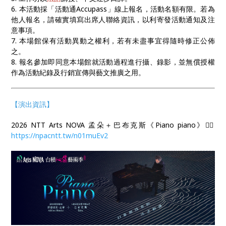
6. 本活動採「活動通Accupass」線上報名，活動名額有限。若為
他人報名，請確實填寫出席人聯絡資訊，以利寄發活動通知及注
意事項。
7. 本場館保有活動異動之權利，若有未盡事宜得隨時修正公佈
之。
8. 報名參加即同意本場館就活動過程進行攝、錄影，並無償授權
作為活動紀錄及行銷宣傳與藝文推廣之用。
【演出資訊】
2026 NTT Arts NOVA 孟朵＋巴布克斯《Piano piano》👉🏻
https://npacntt.tw/n01muEv2