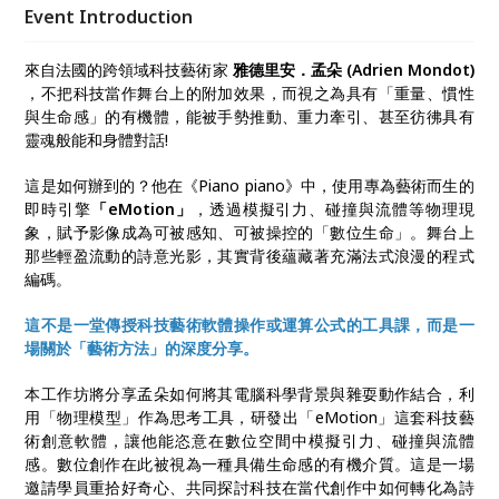
數學、物理、電腦科學與雜耍表演交織在舞台上，開創
Event Introduction
出獨特的視覺美學。這是如何辦到的？身為《Piano
piano》視覺設計、資訊開發暨雜技的孟朵，將在這場
來自法國的跨領域科技藝術家
雅德里安．孟朵 (Adrien Mondot)
工作坊深度分享自己創作的藝術方法。
，不把科技當作舞台上的附加效果，而視之為具有「重量、慣性
與生命感」的有機體，能被手勢推動、重力牽引、甚至彷彿具有
靈魂般能和身體對話!
這是如何辦到的？他在《Piano piano》中，使用專為藝術而生的
即時引擎
「eMotion」
，透過模擬引力、碰撞與流體等物理現
象，賦予影像成為可被感知、可被操控的「數位生命」。舞台上
那些輕盈流動的詩意光影，其實背後蘊藏著充滿法式浪漫的程式
編碼。
這不是一堂傳授科技藝術軟體操作或運算公式的工具課，而是一
場關於「藝術方法」的深度分享。
本工作坊將分享孟朵如何將其電腦科學背景與雜耍動作結合，利
用「物理模型」作為思考工具，研發出「eMotion」這套科技藝
術創意軟體，讓他能恣意在數位空間中模擬引力、碰撞與流體
感。數位創作在此被視為一種具備生命感的有機介質。這是一場
邀請學員重拾好奇心、共同探討科技在當代創作中如何轉化為詩