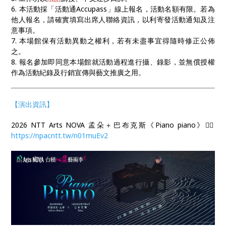
6. 本活動採「活動通Accupass」線上報名，活動名額有限。若為
他人報名，請確實填寫出席人聯絡資訊，以利寄發活動通知及注
意事項。
7. 本場館保有活動異動之權利，若有未盡事宜得隨時修正公佈
之。
8. 報名參加即同意本場館就活動過程進行攝、錄影，並無償授權
作為活動紀錄及行銷宣傳與藝文推廣之用。
【演出資訊】
2026 NTT Arts NOVA 孟朵＋巴布克斯《Piano piano》👉🏻
https://npacntt.tw/n01muEv2