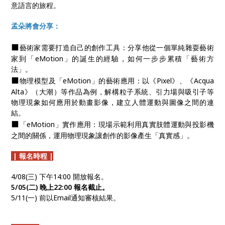
意語言的旅程。
孟朵將會分享：
⬛
藝術家需要打造自己的創作工具：分享他從一個單純雜耍藝術
家到「eMotion」的誕生的經驗，如何一步步累積「藝術方
法」。
⬛
物理模型及「eMotion」的藝術應用：以《Pixel》、《Acqua
Alta》（大潮）等作品為例，解構粒子系統、引力場與吸引子等
物理現象如何應用於動畫影像，建立人體運動與圖像之間的連
結。
⬛
「eMotion」實作應用：現場示範利用真實肢體運動與投影機
之間的關係，運用物理現象讓創作的影像產生「真實感」。
| 報名時程 |
4/08(三) 下午14:00 開放報名。
5/05(二) 晚上22:00 報名截止。
5/11(一) 前以Email通知審核結果。