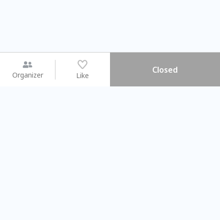
Closed
Organizer
Like
You may like
2026.08.15 (Sat) - 08.22 (Sat)
2026.08.15 (Sat) - 0
【親子手作體驗】哈東派對！
「共織宇宙」