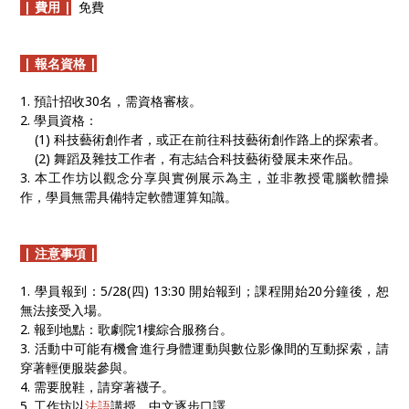
| 費用 |
免費
| 報名資格 |
1. 預計招收30名，需資格審核。
2. 學員資格：
(1) 科技藝術創作者，或正在前往科技藝術創作路上的探索者。
(2) 舞蹈及雜技工作者，有志結合科技藝術發展未來作品。
3. 本工作坊以觀念分享與實例展示為主，並非教授電腦軟體操
作，學員無需具備特定軟體運算知識。
| 注意事項 |
1. 學員報到：5/28(四) 13:30 開始報到；課程開始20分鐘後，恕
無法接受入場。
2. 報到地點：歌劇院1樓綜合服務台。
3. 活動中可能有機會進行身體運動與數位影像間的互動探索，請
穿著輕便服裝參與。
4. 需要脫鞋，請穿著襪子。
5. 工作坊以
法語
講授、中文逐步口譯。