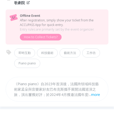
歌劇院
Offline Event
After registration, simply show your ticket from the
ACCUPASS App for quick entry.
Entry rules are primarily set by the event organizer.
How to Collect Tickets?
即時互動
科技藝術
藝術方法
工作坊
Piano piano
《Piano piano》自2023年首演後，法國跨領域科技藝
術家孟朵與音樂家好友巴布克斯攜手展開法國巡演之
旅，演出屢獲好評；於2024年4月獲邀法國年度藝術盛
...
more
會「布爾日之春音樂節」演出；同年7月登上義大利歷
史悠久、享譽國際的「斯波萊托雙世界音樂節」。
2026年5月在臺中國家歌劇院將迎來亞洲首演。孟朵將