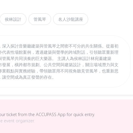
侯林設計
管風琴
名人沙龍講座
，深入探討音樂廳建築與管風琴之間密不可分的共生關係。從最初
外代表性場館案例，透過建築與聲學的跨域對話，引領聽眾重新理
與管風琴共同演奏的巨大樂器。 主講人為侯林設計林宛蓁建築
市發展，橫跨都市規劃、公共空間與建築設計，關注場域潛力與文
專業觀點與實務經驗，帶領聽眾用不同視角聽見管風琴，也重新思
，讓空間成為真正發聲的存在。
your ticket from the ACCUPASS App for quick entry.
he event organizer.