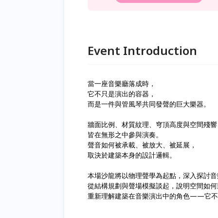
Event Introduction
當一座音樂廳落成時，
它不只是演出的容器，
而是一件與管風琴共同發聲的巨大樂器。
牆面比例、材質紋理、穹頂高度與空間殘響
皆在無形之中參與演奏。
聲音如何被承載、被放大、被延展，
取決於建築本身的設計邏輯。
本場沙龍將以物理聲學為起點，深入探討音
從結構規劃與聲場模擬談起，說明空間如何
重新理解建築在音樂演出中的角色——它不