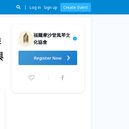
Log in
Sign up
Create Event
福爾摩沙管風琴文
琴
化協會
與
2026友華生技藝文饗宴 第四屆福
Register Now
爾摩沙國際管風琴藝術節｜8/8
空間與聲音：音樂廳建築中的管
風琴與聲學｜侯林設計 沙龍講座
2026.08.08 (Sat) 15:00 - 16:30
(GMT+8)