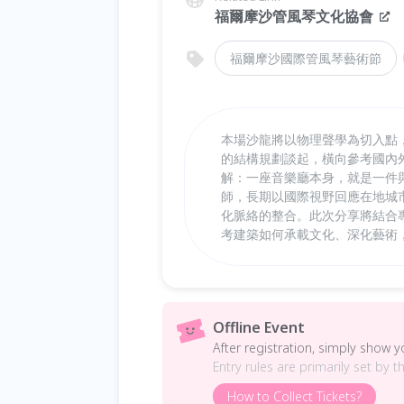
福爾摩沙管風琴文化協會
福爾摩沙國際管風琴藝術節
本場沙龍將以物理聲學為切入點
的結構規劃談起，橫向參考國內
解：一座音樂廳本身，就是一件
師，長期以國際視野回應在地城
化脈絡的整合。此次分享將結合
考建築如何承載文化、深化藝術
Offline Event
After registration, simply show 
Entry rules are primarily set by t
How to Collect Tickets?