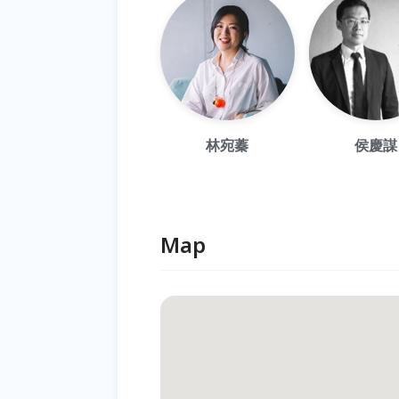
林宛蓁
侯慶謀
Map