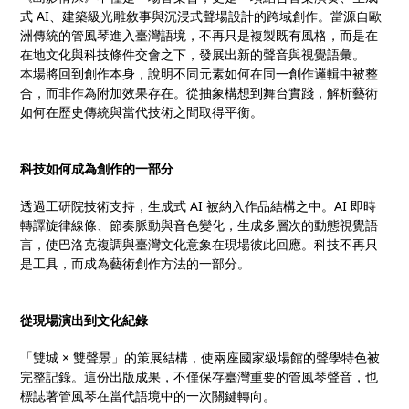
式 AI、建築級光雕敘事與沉浸式聲場設計的跨域創作。當源自歐
洲傳統的管風琴進入臺灣語境，不再只是複製既有風格，而是在
在地文化與科技條件交會之下，發展出新的聲音與視覺語彙。
本場將回到創作本身，說明不同元素如何在同一創作邏輯中被整
合，而非作為附加效果存在。從抽象構想到舞台實踐，解析藝術
如何在歷史傳統與當代技術之間取得平衡。
科技如何成為創作的一部分
透過工研院技術支持，生成式 AI 被納入作品結構之中。AI 即時
轉譯旋律線條、節奏脈動與音色變化，生成多層次的動態視覺語
言，使巴洛克複調與臺灣文化意象在現場彼此回應。科技不再只
是工具，而成為藝術創作方法的一部分。
從現場演出到文化紀錄
「雙城 × 雙聲景」的策展結構，使兩座國家級場館的聲學特色被
完整記錄。這份出版成果，不僅保存臺灣重要的管風琴聲音，也
標誌著管風琴在當代語境中的一次關鍵轉向。