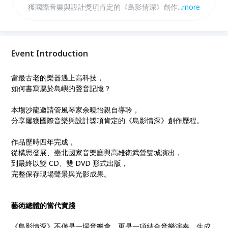
獲國際音樂與設計獎項肯定的《島影情深》創作歷程。
...
more
歷時四年，從構思發展、臺北高雄雙城演出，到以雙
CD、雙 DVD 形式出版，完整記錄現場聲景與光影設
計。 本計畫結合音樂演奏、生成式 AI、光雕影像與聲
場設計，讓管風琴在古典傳統之上發展出屬於臺灣的當
Event Introduction
代表達。講座中將分享創作轉化過程與場館聲學挑戰，
說明科技如何為傳統樂器開啟新的視聽可能。 邀請您
當最古老的樂器遇上高科技，
一同走進這段跨域實踐的旅程，見證管風琴與時代對話
如何書寫屬於島嶼的聲音記憶？
的聲音紀錄。
本場沙龍邀請管風琴家余曉怡親自導聆，
分享屢獲國際音樂與設計獎項肯定的《島影情深》創作歷程。
作品歷時四年完成，
從構思發展、臺北國家音樂廳與高雄衛武營雙城演出，
到最終以雙 CD、雙 DVD 形式出版，
完整保存現場聲景與光影成果。
藝術總體的當代實踐
《島影情深》不僅是一場音樂會，更是一項結合音樂演奏、生成