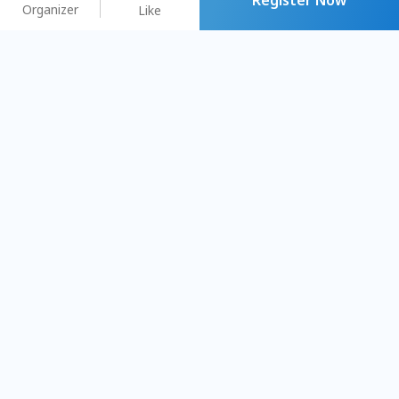
Organizer
Like
You may like
2026.08.15 (Sat) - 08.22 (Sat)
2026.08.15 (Sat) - 08
【親子手作體驗】哈東派對！
「共織宇宙」
比哈皮、東窩蕊
共織宇宙】 七
Taipei City
New Taipei C
#
歡迎新手
637
5
#
植物生態瓶