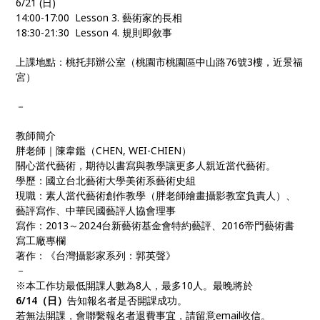
6/21 (日)
14:00-17:00 Lesson 3. 藝術家的長相
18:30-21:30 Lesson 4. 規則即敘事
上課地點：桃托邦辦公室（桃園市桃園區中山路76號3樓，近景福
宮）
－
教師簡介
胖老師｜陳韋鑑（CHEN, WEI-CHIEN）
關心當代藝術，期待以書寫與教學讓更多人親近當代藝術。
學歷：國立台北藝術大學美術系藝術史組
現職：素人當代藝術創作教學（胖老師繪畫攝影教室負責人）、
藝評寫作、中華民國藝評人協會理事
寫作：2013～2024台新藝術基金會特約藝評、2016帝門藝術書
寫工廠專欄
著作：《台灣攝影家系列：郭英聲》
－
※本工作坊最低開課人數為8人，最多10人。最晚將於
6/14（日）
告知報名者是否開課成功。
若無法開課，會聯繫報名者退費事宜，請留意email收信。