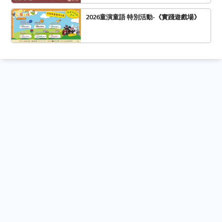
2026童演童語 特別活動-《實踐遊戲場》