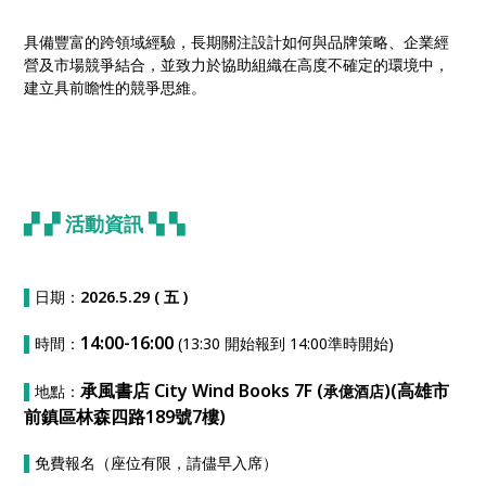
具備豐富的跨領域經驗，長期關注設計如何與品牌策略、企業經
營及市場競爭結合，並致力於協助組織在高度不確定的環境中，
建立具前瞻性的競爭思維。
▞ ▞
活動資訊
▚ ▚
▌
日期：
2026.5.29 ( 五 )
14:00-16:00
▌
時間：
(13:30 開始報到 14:00準時開始)
承風書店 City Wind Books 7F (
)(高雄市
▌
地點：
承億酒店
前鎮區林森四路
189
號7樓)
▌
免費報名（座位有限，請儘早入席）