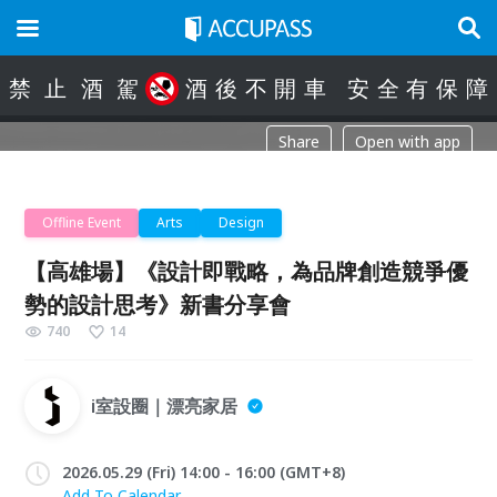
禁
止
酒
駕
酒
後
不
開
車
安
全
有
保
障
Share
Open with app
Offline Event
Arts
Design
【高雄場】《設計即戰略，為品牌創造競爭優
勢的設計思考》新書分享會
740
14
i室設圈｜漂亮家居
2026.05.29 (Fri) 14:00 - 16:00 (GMT+8)
Add To Calendar