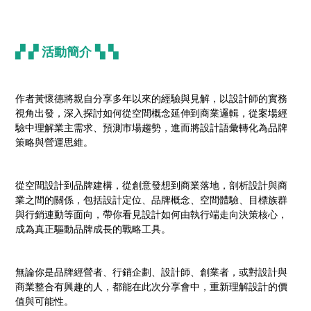
▞ ▞
活動簡介
▚ ▚
作者黃懷德將親自分享多年以來的經驗與見解，以設計師的實務
視角出發，深入探討如何從空間概念延伸到商業邏輯，從案場經
驗中理解業主需求、預測市場趨勢，進而將設計語彙轉化為品牌
策略與營運思維。
從空間設計到品牌建構，從創意發想到商業落地，剖析設計與商
業之間的關係，包括設計定位、品牌概念、空間體驗、目標族群
與行銷連動等面向，帶你看見設計如何由執行端走向決策核心，
成為真正驅動品牌成長的戰略工具。
無論你是品牌經營者、行銷企劃、設計師、創業者，或對設計與
商業整合有興趣的人，都能在此次分享會中，重新理解設計的價
值與可能性。