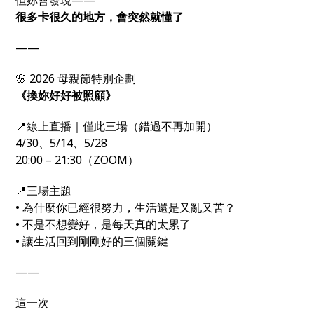
但妳會發現——
很多卡很久的地方，會突然就懂了
——
🌸 2026 母親節特別企劃
《換妳好好被照顧》
📍線上直播｜僅此三場（錯過不再加開）
4/30、5/14、5/28
20:00 – 21:30（ZOOM）
📍三場主題
• 為什麼你已經很努力，生活還是又亂又苦？
• 不是不想變好，是每天真的太累了
• 讓生活回到剛剛好的三個關鍵
——
這一次