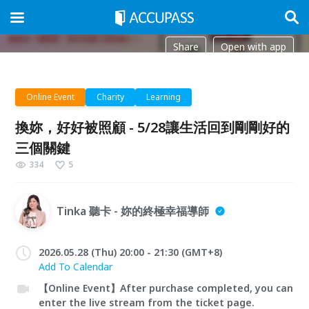
Share
Open with app
Online Event
Charity
Learning
換妳，好好被照顧 - 5/28讓生活回到剛剛好的
三個關鍵
334
5
Tinka 聽卡 - 妳的終極幸福導師
2026.05.28 (Thu) 20:00 - 21:30 (GMT+8)
Add To Calendar
【Online Event】After purchase completed, you can
enter the live stream from the ticket page.