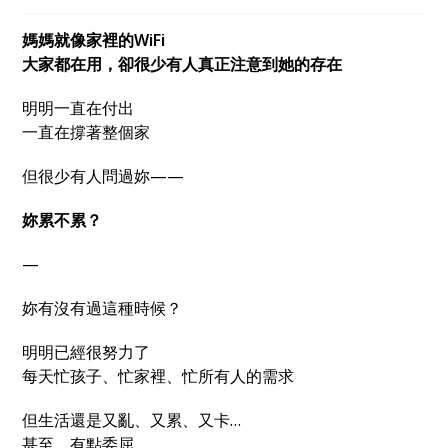
活動 ＃媽媽成長課程 ＃親密關係經營 ＃九型人格
分析 ＃收納整理技巧 ＃情緒療癒 ＃家庭關係 ＃
媽媽就像家裡的WiFi
生活平衡 ＃線上講座
大家都在用，卻很少有人真正注意到她的存在
明明一直在付出
一直在撐著整個家
但很少有人問過妳——
妳累不累？
—
妳有沒有過這種時候？
明明已經很努力了
每天忙孩子、忙家裡、忙所有人的需求
但生活還是又亂、又累、又卡…
甚至，有點委屈。