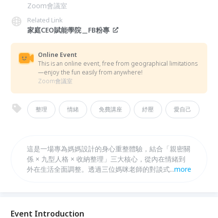
Zoom會議室
Related Link
家庭CEO賦能學院＿FB粉專
Online Event
This is an online event, free from geographical limitations
—enjoy the fun easily from anywhere!
Zoom會議室
整理
情緒
免費講座
紓壓
愛自己
這是一場專為媽媽設計的身心重整體驗，結合「親密關
係 × 九型人格 × 收納整理」三大核心，從內在情緒到
外在生活全面調整。透過三位媽咪老師的對談式引導，
...
more
帶妳看見生活混亂與關係卡關的真正原因，找到專屬於
妳的改變利基點。不同於傳統課程，這是一場輕鬆卻深
刻的療癒式學習，在陪伴與共鳴中，讓妳重新找回剛剛
好的生活節奏與關係平衡。 📍直播 📍有回放 ＃母親節
Event Introduction