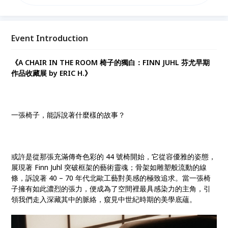
理人Eric十幾年間珍藏的Finn Juhl早期作品。 從傳奇的
44號椅開始，Finn Juhl突破框架的雕塑線條，展現了
40-70年代北歐工藝對美感的極致追求，引領我們窺見
中世紀的美學底蘊。 而除了極其稀有的 44 號椅，更完
Event Introduction
整呈現了四代版本酋長椅及經典45號椅，邀請你走入
這場跨越半世紀的對談，親自聆聽「椅子的獨白」。
《A CHAIR IN THE ROOM 椅子的獨白：FINN JUHL 芬尤早期
作品收藏展 by ERIC H.》
一張椅子，能訴說著什麼樣的故事？
或許是從那張充滿傳奇色彩的 44 號椅開始，它從容優雅的姿態，
展現著 Finn Juhl 突破框架的藝術靈魂；骨架如雕塑般流動的線
條，訴說著 40 – 70 年代北歐工藝對美感的極致追求。當一張椅
子擁有如此濃烈的張力，便成為了空間裡最具感染力的主角，引
領我們走入深藏其中的脈絡，窺見中世紀時期的美學底蘊。