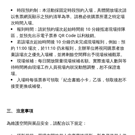
時段預約制：本活動採固定時段預約入場，具體開放場次請
以售票網頁顯示之預約清單為準。請務必依購票所選之特定場
次時間入場。
報到時間：請於預約場次起始時間前 10 分鐘抵達現場排隊
區，並預先出示電子票券 QR Code 以利核銷。
若該場次起始時間後 10 分鐘仍未完成現場報到，例如：預
約 11:00 場次，於11:10 仍未報到，主辦單位將視同購票者放
棄該場次之優先入場權，並將剩餘空間釋出予現場候補觀眾。
現場候補：每日開放限量現場候補名額。實際進場人數與等
待時間將由現場工作人員視場內狀況動態調整，恕不保證進
場。
入場時每張票券可領取「紀念書籤小卡」乙張，領取後恕不
接受更換或補發。
三、 注意事項
為維護空間與展品安全，請配合以下規定：