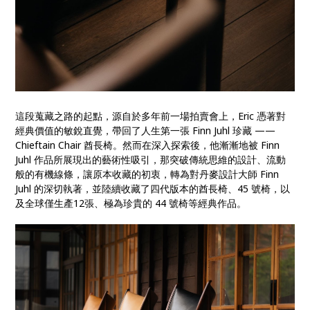
這段蒐藏之路的起點，源自於多年前一場拍賣會上，Eric 憑著對
經典價值的敏銳直覺，帶回了人生第一張 Finn Juhl 珍藏 ——
Chieftain Chair 酋長椅。然而在深入探索後，他漸漸地被 Finn
Juhl 作品所展現出的藝術性吸引，那突破傳統思維的設計、流動
般的有機線條，讓原本收藏的初衷，轉為對丹麥設計大師 Finn
Juhl 的深切執著，並陸續收藏了四代版本的酋長椅、45 號椅，以
及全球僅生產12張、極為珍貴的 44 號椅等經典作品。