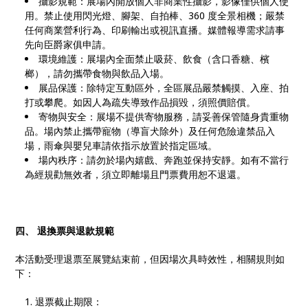
攝影規範：展場內開放個人非商業性攝影，影像僅供個人使
用。禁止使用閃光燈、腳架、自拍棒、360 度全景相機；嚴禁
任何商業營利行為、印刷輸出或視訊直播。媒體報導需求請事
先向臣爵家俱申請。
環境維護：展場內全面禁止吸菸、飲食（含口香糖、檳
榔），請勿攜帶食物與飲品入場。
展品保護：除特定互動區外，全區展品嚴禁觸摸、入座、拍
打或攀爬。如因人為疏失導致作品損毀，須照價賠償。
寄物與安全：展場不提供寄物服務，請妥善保管隨身貴重物
品。場內禁止攜帶寵物（導盲犬除外）及任何危險違禁品入
場，雨傘與嬰兒車請依指示放置於指定區域。
場內秩序：請勿於場內嬉戲、奔跑並保持安靜。如有不當行
為經規勸無效者，須立即離場且門票費用恕不退還。
四、 退換票與退款規範
本活動受理退票至展覽結束前，但因場次具時效性，相關規則如
下：
退票截止期限：