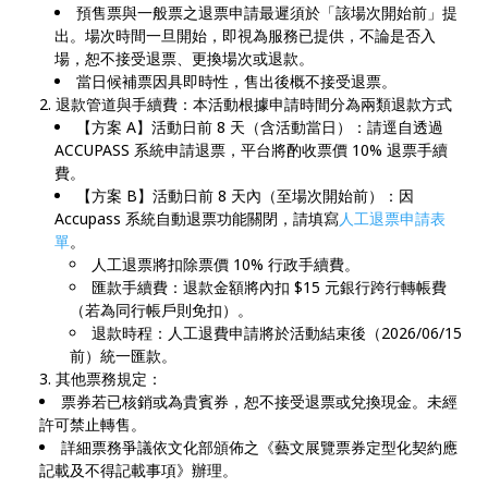
預售票與一般票之退票申請最遲須於「該場次開始前」提
出。場次時間一旦開始，即視為服務已提供，不論是否入
場，恕不接受退票、更換場次或退款。
當日候補票因具即時性，售出後概不接受退票。
退款管道與手續費：本活動根據申請時間分為兩類退款方式
【方案 A】活動日前 8 天（含活動當日）：請逕自透過
ACCUPASS 系統申請退票，平台將酌收票價 10% 退票手續
費。
【方案 B】活動日前 8 天內（至場次開始前）：因
Accupass 系統自動退票功能關閉，請填寫
人工退票申請表
單
。
人工退票將扣除票價 10% 行政手續費。
匯款手續費：退款金額將內扣 $15 元銀行跨行轉帳費
（若為同行帳戶則免扣）。
退款時程：人工退費申請將於活動結束後（2026/06/15
前）統一匯款。
其他票務規定：
票券若已核銷或為貴賓券，恕不接受退票或兌換現金。未經
許可禁止轉售。
詳細票務爭議依文化部頒佈之《藝文展覽票券定型化契約應
記載及不得記載事項》辦理。