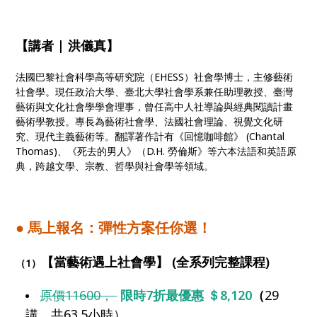
【講者 | 洪儀真】
法國巴黎社會科學高等研究院（EHESS）社會學博士，主修藝術
社會學。現任政治大學、臺北大學社會學系兼任助理教授、臺灣
藝術與文化社會學學會理事，曾任高中人社導論與經典閱讀計畫
藝術學教授。專長為藝術社會學、法國社會理論、視覺文化研
究、現代主義藝術等。翻譯著作計有《回憶咖啡館》 (Chantal
Thomas)、《死去的男人》（D.H. 勞倫斯》等六本法語和英語原
典，跨越文學、宗教、哲學與社會學等領域。
● 馬上報名：彈性方案任你選！
【當藝術遇上社會學】 (全系列完整課程)
（1）
原價11600，
限時7折最優惠 ＄8,120
（
29
講，共63.5小時）