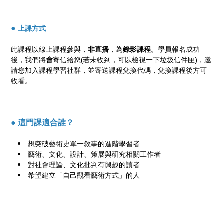
●
上課方式
此課程以線上課程參與，
非直播
，為
錄影課程
。學員報名成功
後，我們將
會
寄信給您(若未收到，可以檢視一下垃圾信件匣)，邀
請您加入課程學習社群，並寄送課程兌換代碼，兌換課程後方可
收看。
● 這門課適合誰？
想突破藝術史單一敘事的進階學習者
藝術、文化、設計、策展與研究相關工作者
對社會理論、文化批判有興趣的讀者
希望建立「自己觀看藝術方式」的人