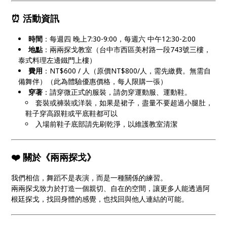
⏰ 活動資訊
時間
：每週四 晚上7:30-9:00，每週六 中午12:30-2:00
地點
：兩兩探戈教室（台中市西區美村路一段743號三樓，
泰式料理左邊鐵門上樓）
費用
：NT$600 / 人（原價NT$800/人，需先繳費。無需自
備舞伴）（此為體驗優惠價格，每人限購一張）
穿著
：請穿微正式的服裝，請勿穿運動服、運動鞋。
套裝或褲裝或洋裝，如果是裙子，盡量不要超過小腿肚，
鞋子穿高跟鞋或平底鞋都可以
入場前鞋子底部請先刷乾淨，以維護教室清潔
❤️ 關於《兩兩探戈》
我們相信，舞蹈不是表演，而是一種關係的練習。
兩兩探戈致力於打造一個親切、自在的空間，讓更多人能透過阿
根廷探戈，找回身體的感覺，也找回與他人連結的可能。