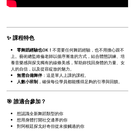
✨ 課程特色
零舞蹈經驗也OK！
不需要任何舞蹈經驗，也不用擔心跟不
上。藝術總監維倫老師以循序漸進的方式，結合體態訓練、培
養音樂感與探戈獨有的線條美感，幫助妳找回身體的力量、女
人的自信，以及從容綻放的魅力。
無需自備舞伴
：這是單人上課的課程。
人數小班制
，確保每位學員都能獲得足夠的引導與回饋。
🎯 誰適合參加？
想認識全新舞蹈類型的你
想用身體打開社交邊界的你
對阿根廷探戈好奇但從未接觸過的你