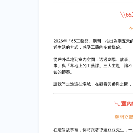
╲⧹
6
2026年「65工藝節」期間，推出為期五
近生活的方式，感受工藝的多種樣貌。
從戶外草地到室內空間，透過劇場、故事、
事」與「草地上的工藝課」三大主題，讓不
藝的節奏。
讓我們走進這些場域，在觀看與參與之間，
╰◟ 室
翻開立
在這個故事裡，你將跟著導遊豆豆先生，一