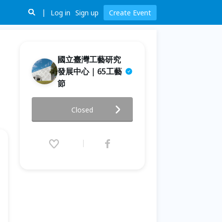
Log in
Sign up
Create Event
國立臺灣工藝研究
發展中心｜65工藝
節
65工藝．工藝遊劇場 ｜室內繪本
Closed
音樂故事《帕婆仔山》
2026.06.21 (Sun) 11:30 - 14:30
(GMT+8)