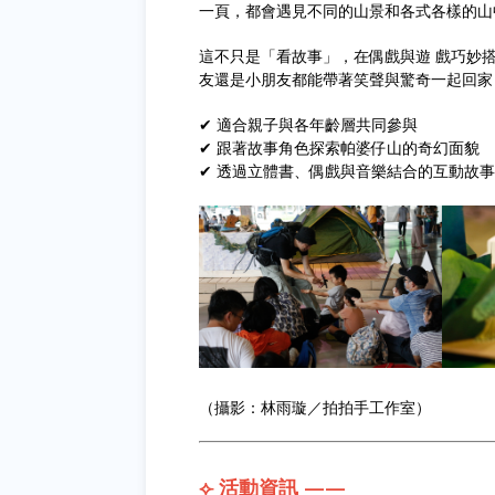
一頁，都會遇見不同的山景和各式各樣的山
這不只是「看故事」，在偶戲與遊 戲巧妙
友還是小朋友都能帶著笑聲與驚奇一起回家
✔ 適合親子與各年齡層共同參與
✔ 跟著故事角色探索帕婆仔山的奇幻面貌
✔ 透過立體書、偶戲與音樂結合的互動故事
（攝影：林雨璇／拍拍手工作室）
⟣ 活動資訊 ——