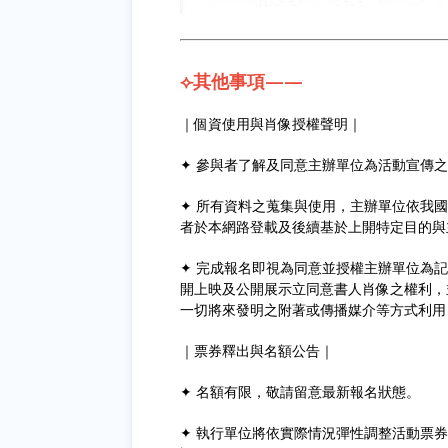
⟣其他事項——
｜個資使用與肖像授權聲明｜
✦ 參與者了解及同意主辦單位為活動宣傳
✦ 所有資料之蒐集與使用，主辦單位依我
者於本網路登載及後續基於上開特定目的與
✦ 完成報名即視為同意並授權主辦單位為
開上映及公開展示立同意書人肖像之權利，
一切將來發明之附著或傳播媒介等方式利用
｜票券釋出與名額公告｜
✦ 名額有限，敬請留意最新報名狀態。
✦ 執行單位將依實際情況彈性調整活動票