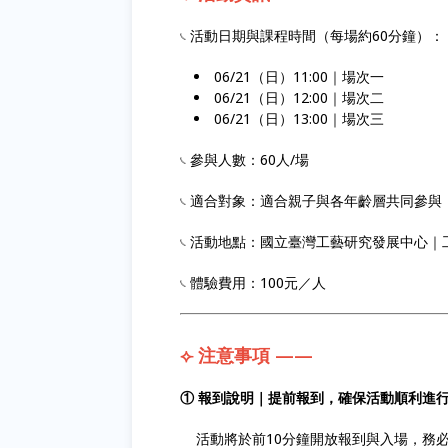
𓏹 活動日期與課程時間（每場約60分鐘）：
06/21（日）11:00｜場次一
06/21（日）12:00｜場次二
06/21（日）13:00｜場次三
𓏹 參與人數：60人/場
𓏹 適合對象：適合親子與各年齡層共同參與
𓏹 活動地點：國立臺灣工藝研究發展中心
𓏹 體驗費用：100元／人
⟣ 注意事項 ——
① 報到說明｜提前報到，確保活動順利進
活動將於前10分鐘開放報到與入場，務