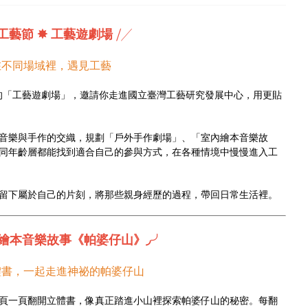
5工藝節 ✸ 工藝遊劇場
⧸╱
在不同場域裡，遇見工藝
天的「工藝遊劇場」，邀請你走進國立臺灣工藝研究發展中心，用更貼
音樂與手作的交織，規劃「戶外手作劇場」、「室內繪本音樂故
同年齡層都能找到適合自己的參與方式，在各種情境中慢慢進入工
留下屬於自己的片刻，將那些親身經歷的過程，帶回日常生活裡。
內繪本音樂故事《帕婆仔山》◞╯
體書，一起走進神祕的帕婆仔山
頁一頁翻開立體書，像真正踏進小山裡探索帕婆仔山的秘密。每翻