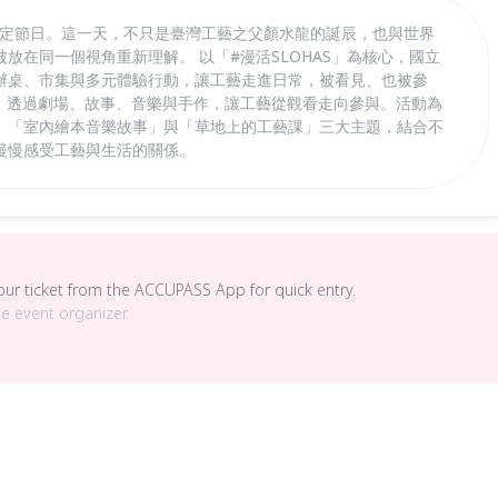
為國定節日。這一天，不只是臺灣工藝之父顏水龍的誕辰，也與世界
放在同一個視角重新理解。 以「#漫活SLOHAS」為核心，國立
辦桌、市集與多元體驗行動，讓工藝走進日常，被看見、也被參
」，透過劇場、故事、音樂與手作，讓工藝從觀看走向參與。活動為
、「室內繪本音樂故事」與「草地上的工藝課」三大主題，結合不
慢慢感受工藝與生活的關係。
your ticket from the ACCUPASS App for quick entry.
he event organizer.