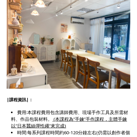
|課程資訊|：
費用:本課程費用包含講師費用、現場手作工具及所需材
料、作品包裝材料。
(
本課程為
”
手鍊
”
手作課程，主體手鍊
以
”
日本蠶絲彈性繩
”
來完成
)
時間:每系列課程時間約60-120分鐘左右(仍需以創作者個