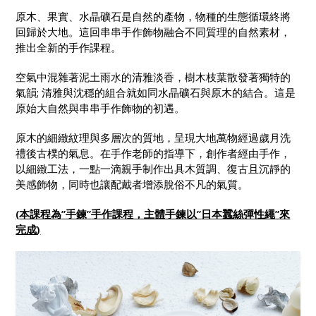
原木、果實、水晶礦石是自然的產物，物種的生態循環終將
回歸於大地。這回串串手作飾物融合不同質理的自然素材，
推出全新的手作課程。
空氣中混雜著泥土雨水的清雅淡香，樹木枝葉散發著獨特的
氣韻; 清雅與沈穩的組合就如同水晶礦石與原木的結合。這是
原始大自然與串串手作飾物的初遇。
原木的細緻紋理與多層次的質地，呈現大地萬物經過歲月洗
禮後古樸的氣息。在手作老師的指導下，創作者經由手作，
以細緻工法，一點一滴親手制作出具木質調、復古且沉靜的
美感飾物，同時也讓配戴者增添脫俗不凡的氣質。
(
本課程為
”
手鍊
”
手作課程，主體手鍊以
”
日本蠶絲彈性繩
”
來
完成
)