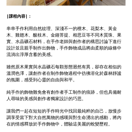
|課程內容|：
串串手作利用自然紋理、深淺不一的檀木、花梨木、黃金
木、雞翅木、酸枝木、金鐘菩提、相思豆等不同木質珠、果
實、水晶礦石材料，在手作老師與創作者的構思討論下進行
設計並且親手制作出飾物，手作飾物成品將由柔順的線條中
流淌出淳厚含蓄的美感。
雖然原木果實與水晶礦石每顆形態迥然有異，卻存在相似的
溫潤色澤，讓創作者在制作飾物過程中彷彿溶化於森林靜謐
的氛圍，感受到心靈的自由與和平。
純手作的飾物難免會有創作者手工制作的痕跡，但也具備耐
人尋味的美感與創作者獨家設計的巧思。
讓我們一起在短短的手作時光中找回最純粹的自己，放慢步
調享受當下對大自然萬物的感嘆與對生命湧出的感動，將內
在的情感釋放於手作飾物中，體驗這美麗的蛻變歷程。