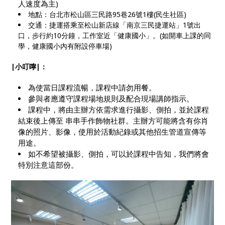
人速度為主)
地點：台北市松山區三民路95巷26號1樓(民生社區)
交通：捷運搭乘至松山新店線「南京三民捷運站」1號出
口，步行約10分鐘，工作室近「健康國小」。(如開車上課的同
學，健康國小內有附設停車場)
|小叮嚀|：
為使當日課程流暢，課程中請勿用餐。
參與者應遵守課程場地規則及配合現場講師指示。
課程中，將由主辦方依需求進行攝影、側拍，並於課程
結束後上傳至 串串手作飾物社群。主辦方可能將含有你肖
像的照片、影像，使用於活動紀錄或其他招生管道宣傳等
用途。
如不希望被攝影、側拍，可以於課程中告知，我們將會
特別注意這部份。