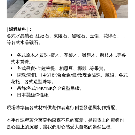
|課程材料|：
各式水晶礦石-紅紋石、東陵石、黑曜石、玉髓、花綠石、…
等各式水晶礦石。
各式原木木質珠-檀木、花梨木、雞翅木、酸枝木…等各
式木質珠。
各式果實-金鐘菩提、相思豆、椰殼…等果實。
隔珠:黃銅、14K/18K合金金/銀/玫瑰金隔珠、藏銀、各式
花托、各式造型珠等。
吊飾:各式14K/18K合金造型吊綴。
日本蠶絲彈性繩。
現場將準備各式材料供創作者進行創意發想與制作搭配。
本手作課程蘊含著萬物森森不息的寓意，是視覺上的療癒也
是心靈上的沉澱，讓我們用心感受大自然的盎然生機。