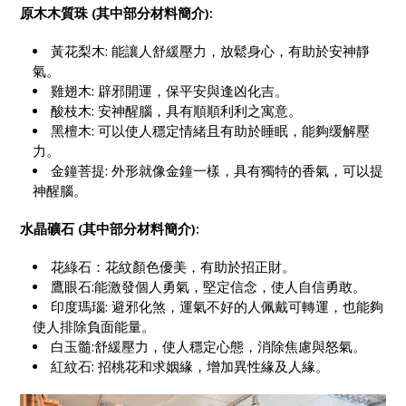
原木木質珠
(
其中部分材料簡介
):
黃花梨木: 能讓人舒緩壓力，放鬆身心，有助於安神靜
氣。
雞翅木: 辟邪開運，保平安與逢凶化吉。
酸枝木: 安神醒腦，具有順順利利之寓意。
黑檀木: 可以使人穩定情緒且有助於睡眠，能夠缓解壓
力。
金鐘菩提: 外形就像金鐘一樣，具有獨特的香氣，可以提
神醒腦。
水晶礦石
(
其中部分材料簡介
):
花綠石：花紋顏色優美，有助於招正財。
鷹眼石:能激發個人勇氣，堅定信念，使人自信勇敢。
印度瑪瑙: 避邪化煞，運氣不好的人佩戴可轉運，也能夠
使人排除負面能量。
白玉髓:舒緩壓力，使人穩定心態，消除焦慮與怒氣。
紅紋石: 招桃花和求姻緣，增加異性緣及人緣。