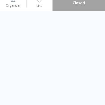
Closed
Organizer
Like
You may like
2026.08.15 (Sat) - 08.22 (Sat)
2026.08.15 (Sat) - 0
【親子手作體驗】哈東派對！
「共織宇宙」
比哈皮、東窩蕊
共織宇宙】 
Taipei City
New Taipei C
#
歡迎新手
712
6
#
植物生態瓶