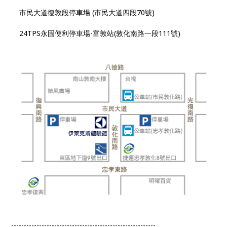
市民大道復敦段停車場 (市民大道四段70號)
24TPS永固便利停車場-富敦站(敦化南路一段111號)
---------------------------------------------------------