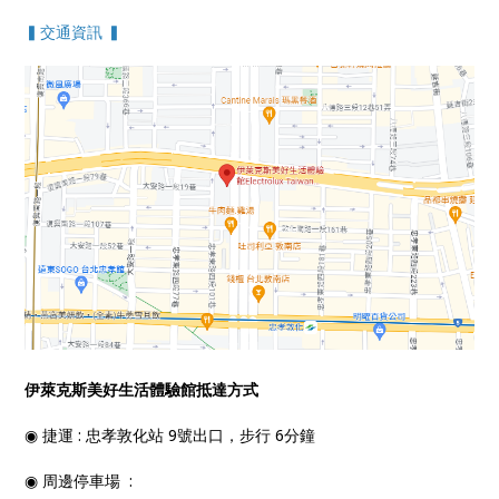
▍交通資訊 ▍
伊萊克斯美好生活體驗館抵達方式
◉ 捷運 : 忠孝敦化站 9號出口，步行 6分鐘
◉ 周邊停車場 :