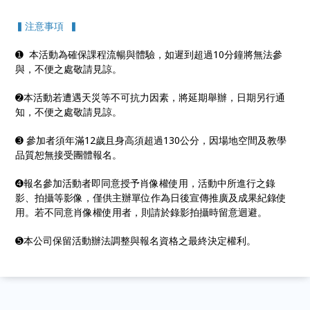
▍注意事項 ▍
➊ 本活動為確保課程流暢與體驗，如遲到超過10分鐘將無法參
與，不便之處敬請見諒。
➋本活動若遭遇天災等不可抗力因素，將延期舉辦，日期另行通
知，不便之處敬請見諒。
➌ 參加者須年滿12歲且身高須超過130公分，因場地空間及教學
品質恕無接受團體報名。
➍報名參加活動者即同意授予肖像權使用，活動中所進行之錄
影、拍攝等影像，僅供主辦單位作為日後宣傳推廣及成果紀錄使
用。若不同意肖像權使用者，則請於錄影拍攝時留意迴避。
➎本公司保留活動辦法調整與報名資格之最終決定權利。