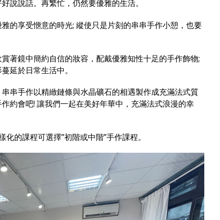
好好說說話。再繁忙，仍然要優雅的生活。
雅的享受愜意的時光; 縱使只是片刻的串串手作小憩，也要
賞著鏡中簡約自信的妝容，配戴優雅知性十足的手作飾物;
影蔓延於日常生活中。
，串串手作以精緻鏈條與水晶礦石的相遇製作成充滿法式質
作約會吧! 讓我們一起在美好年華中，充滿法式浪漫的幸
樣化的課程可選擇”初階或中階”手作課程。