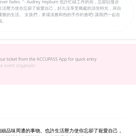
that never fades. "- Audrey Hepburn 也許忙碌工作的你，忘卻以慢步
生活壓力使你忘卻了寵愛自己，好久沒享受獨處的須臾時光，與自
雅的生活。 女孩們，來場淡雅和煦的手作約會吧! 讓我們一起在
福。
your ticket from the ACCUPASS App for quick entry.
he event organizer.
細細品味周遭的事物。也許生活壓力使你忘卻了寵愛自己，