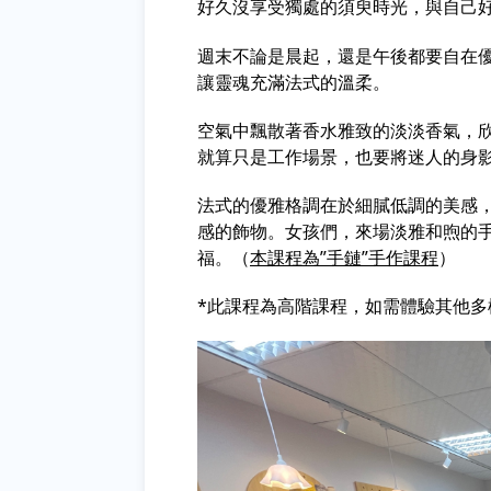
好久沒享受獨處的須臾時光，與自己
週末不論是晨起，還是午後都要自在優
讓靈魂充滿法式的溫柔。
空氣中飄散著香水雅致的淡淡香氣，欣
就算只是工作場景，也要將迷人的身
法式的優雅格調在於細膩低調的美感
感的飾物。女孩們，來場淡雅和煦的手
福。（
本課程為
”
手鏈
”
手作課程
）
*此課程為高階課程，如需體驗其他多