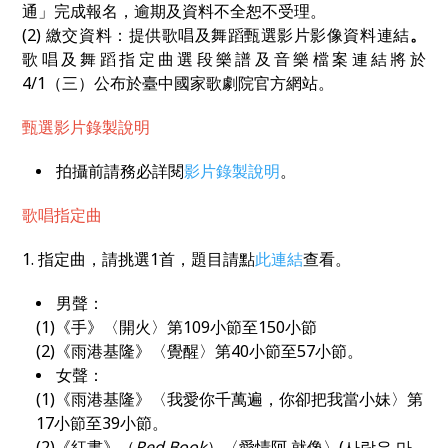
通」完成報名，逾期及資料不全恕不受理。
(2) 繳交資料：提供歌唱及舞蹈甄選影片影像資料連結
。
歌唱及舞蹈指定曲選段樂譜及音樂檔案連結將於
4/1（三）公布於臺中國家歌劇院官方網站。
甄選影片錄製說明
拍攝前請務必詳閱
影片錄製說明
。
歌唱指定曲
1. 指定曲，請挑選1首，
題目請點
此連結
查看。
男聲：
(1)《手》〈開火〉第109小節至150小節
(2)《雨港基隆》〈覺醒〉第40小節至57小節。
女聲：
(1)《雨港基隆》〈我愛你千萬遍，你卻把我當小妹〉第
17小節至39小節。
(2)《紅書》（
Red Book
）〈愛情阿 就像〉(사랑은 마