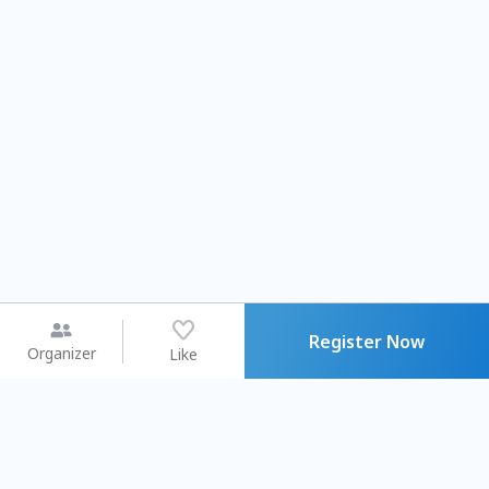
Register Now
Organizer
Like
You may like