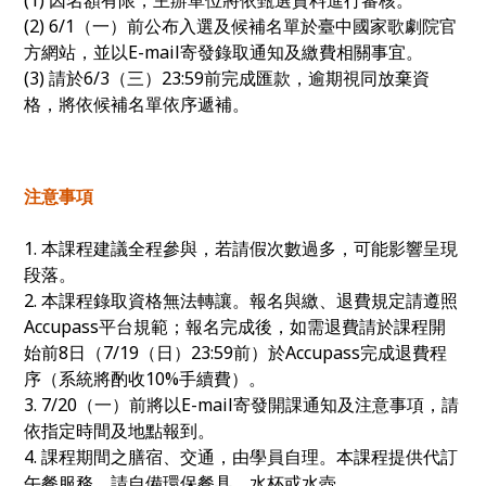
(2) 6/1（一）前公布入選及候補名單於臺中國家歌劇院官
方網站，並以E-mail寄發錄取通知及繳費相關事宜。
(3) 請於6/3（三）23:59前完成匯款，逾期視同放棄資
格，將依候補名單依序遞補。
注意事項
1. 本課程建議全程參與，若請假次數過多，可能影響呈現
段落。
2. 本課程錄取資格無法轉讓。報名與繳、退費規定請遵照
Accupass平台規範；報名完成後，如需退費請於課程開
始前8日（7/19（日）23:59前）於Accupass完成退費程
序（系統將酌收10%手續費）。
3. 7/20（一）前將以E-mail寄發開課通知及注意事項，請
依指定時間及地點報到。
4. 課程期間之膳宿、交通，由學員自理。本課程提供代訂
午餐服務，請自備環保餐具、水杯或水壺。