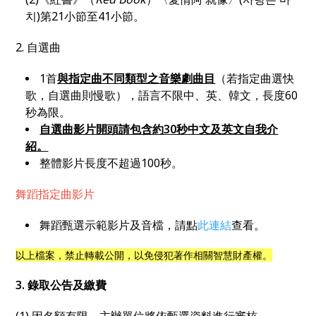
치)第21小節至41小節。
2. 自選曲
1首
與指定曲不同類型之音樂劇曲目
（若指定曲選快
歌，自選曲則慢歌），語言不限中、英、韓文，長度60
秒為限。
自選曲影片開頭請包含約30秒中文及英文自我介
紹。
整體影片長度不超過100秒。
舞蹈指定曲影片
舞蹈甄選示範影片及音檔，
請點
此連結
查看。
以上檔案，禁止轉載公開，以免侵犯著作相關智慧財產權。
3. 錄取公告及繳費
(1) 因名額有限，主辦單位將依甄選資料進行審核。