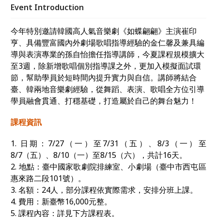
Event Introduction
今年特別邀請韓國高人氣音樂劇《如蝶翩翩》主演崔印
亨、具備豐富國內外劇場歌唱指導經驗的金仁馨及兼具編
導與表演專業的孫自怡擔任指導講師，今夏課程規模擴大
至3週，除新增歌唱個別指導課之外，更加入模擬面試環
節，幫助學員於短時間內提升實力與自信。講師將結合
臺、韓兩地音樂劇經驗，從舞蹈、表演、歌唱全方位引導
學員融會貫通、打穩基礎，打造屬於自己的舞台魅力！
課程資訊
1. 日期：7/27（一）至7/31（五）、8/3（一）至
8/7（五）、8/10（一）至8/15（六），共計16天。
2. 地點：臺中國家歌劇院排練室、小劇場（臺中市西屯區
惠來路二段101號）。
3. 名額：24人，部分課程依實際需求，安排分班上課。
4. 費用：新臺幣16,000元整。
5. 課程內容：詳見下方課程表。