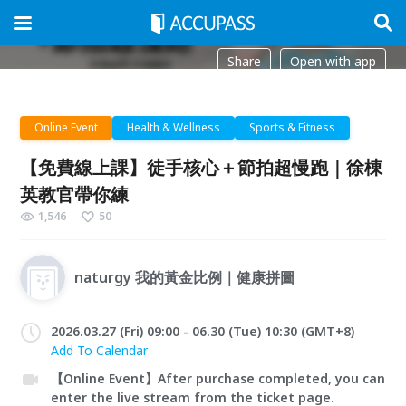
Share
Open with app
Online Event
Health & Wellness
Sports & Fitness
【免費線上課】徒手核心＋節拍超慢跑｜徐棟
英教官帶你練
1,546
50
naturgy 我的黃金比例｜健康拼圖
2026.03.27 (Fri) 09:00 - 06.30 (Tue) 10:30 (GMT+8)
Add To Calendar
【Online Event】After purchase completed, you can
enter the live stream from the ticket page.