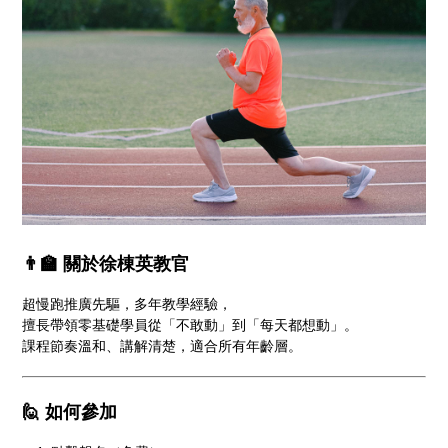
👨🏫 關於徐棟英教官
超慢跑推廣先驅，多年教學經驗，
擅長帶領零基礎學員從「不敢動」到「每天都想動」。
課程節奏溫和、講解清楚，適合所有年齡層。
🙋 如何參加