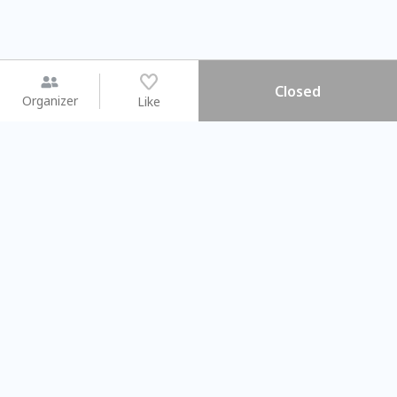
Closed
Organizer
Like
You may like
2026.08.15 (Sat) - 08.22 (Sat)
2026.08.15 (Sat) - 0
【親子手作體驗】哈東派對！
「共織宇宙」
比哈皮、東窩蕊
共織宇宙】 