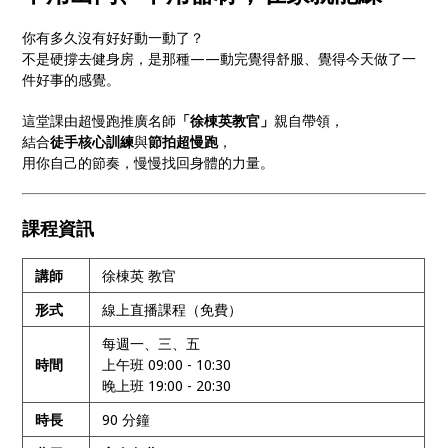
你有多久沒有好好動一動了？
不是硬撐去健身房，是那種——動完覺得舒服、覺得今天做了一
件好事的感覺。
這堂課由超慢跑推廣名師
「徐棟英教官」
親自帶領，
結合
徒手核心訓練
與
節拍超慢跑
，
用你自己的節奏，慢慢找回身體的力量。
課程資訊
講師
徐棟英 教官
形式
線上直播課程（免費）
每週一、三、五
時間
上午班 09:00 - 10:30
晚上班 19:00 - 20:30
時長
90 分鐘