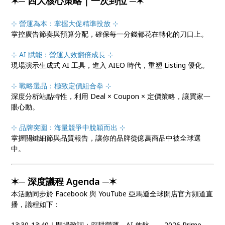
✶─ 四大核心策略｜一次到位 ─✶
⊹
營運為本：掌握大促精準投放 ⊹
掌控廣告節奏與預算分配，確保每一分錢都花在轉化的刀口上。
⊹ AI 賦能：營運人效翻倍成長 ⊹
現場演示生成式 AI 工具，進入 AIEO 時代，重塑 Listing 優化。
⊹ 戰略選品：極致定價組合拳 ⊹
深度分析站點特性，利用 Deal × Coupon × 定價策略，讓買家一
眼心動。
⊹ 品牌突圍：海量競爭中脫穎而出 ⊹
掌握關鍵細節與品質報告，讓你的品牌從億萬商品中被全球選
中。
✶─ 深度議程 Agenda ─✶
本活動同步於 Facebook 與 YouTube 亞馬遜全球開店官方頻道直
播，議程如下：
13:30-13:40｜開場致詞：深耕營運，AI 啟航——2026 Prime