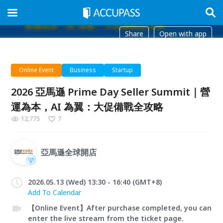
Share
Open with app
Online Event
Business
Startup
2026 亞馬遜 Prime Day Seller Summit｜營
運為本，AI 為翼：大促備戰全攻略
12,775
7
亞馬遜全球開店
2026.05.13 (Wed) 13:30 - 16:40 (GMT+8)
Add To Calendar
【Online Event】After purchase completed, you can
enter the live stream from the ticket page.