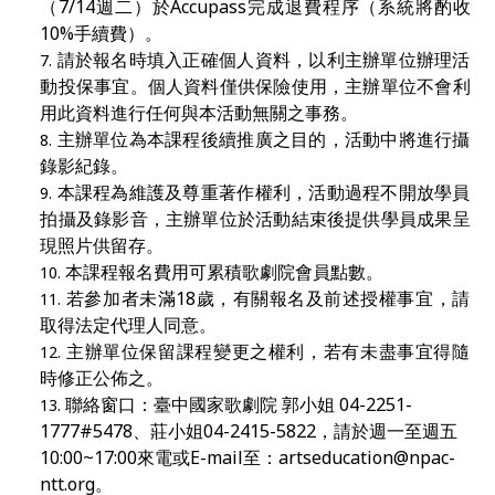
（7/14週二）於Accupass完成退費程序（系統將酌收
10%手續費）。
請於報名時填入正確個人資料，以利主辦單位辦理活
動投保事宜。個人資料僅供保險使用，主辦單位不會利
用此資料進行任何與本活動無關之事務。
主辦單位為本課程後續推廣之目的，活動中將進行攝
錄影紀錄。
本課程為維護及尊重著作權利，活動過程不開放學員
拍攝及錄影音，主辦單位於活動結束後提供學員成果呈
現照片供留存。
本課程報名費用可累積歌劇院會員點數。
若參加者未滿18
歲，有關報名及前述授權事宜，請
取得法定代理人同意。
主辦單位保留課程變更之權利，若有未盡事宜得隨
時修正公佈之。
聯絡窗口：臺中國家歌劇院 郭小姐 04-2251-
1777#5478、莊小姐04-2415-5822，請於週一至週五
10:00~17:00來電或E-mail至：
artseducation@npac-
ntt.org
。