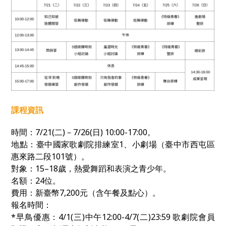
課程資訊
時間：
7/21(
二
)
－
7/26(
日
) 10:00-17:00
。
地點：臺中國家歌劇院排練室1、小劇場（臺中市西屯區
惠來路二段
101
號）。
對象：
15–18
歲，熱愛舞蹈和表演之青少年。
名額：
24
位。
費用：新臺幣
7,200
元（含午餐及點心）。
報名時間：
*早鳥優惠：4/1(三)中午12:00-4/7(二)23:59
歌劇院會員