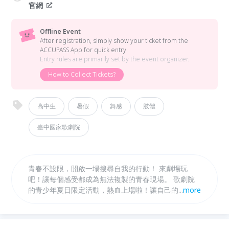
官網
Offline Event
After registration, simply show your ticket from the
ACCUPASS App for quick entry.
Entry rules are primarily set by the event organizer.
How to Collect Tickets?
高中生
暑假
舞感
肢體
臺中國家歌劇院
青春不設限，開啟一場搜尋自我的行動！ 來劇場玩
吧！讓每個感受都成為無法複製的青春現場。 歌劇院
的青少年夏日限定活動，熱血上場啦！讓自己的青春身
...
more
影，在劇場舞台上舞動綻放。《特級青春》由小事製作
副團長林素蓮領軍，透過6天的集體創作，把真實的人
生片段融合於街舞、歌曲、口白中，演出屬於自己獨有