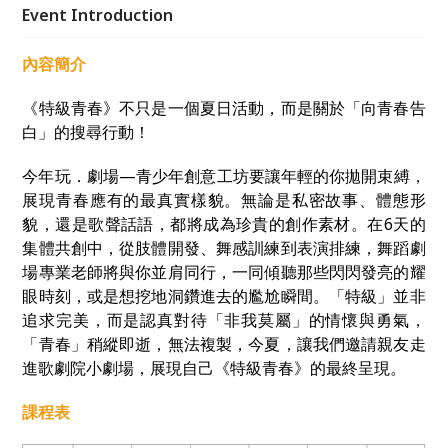
的青春時刻。
Event Introduction
內容簡介
《特級青春》不只是一個夏日活動，而是關於「向青春告
白」的搜尋行動！
今年玩．劇場—青少年創意工坊要讓年輕的你拋開束縛，
展現青春應有的最真實樣貌。無論是私密故事、體態形
貌，還是歌聲話語，都將成為珍貴的創作素材。在6天的
集體共創中，從肢體開發、舞感訓練到表演排練，舞蹈劇
場專業老師將與你並肩同行，一同傾聽那些閃閃發亮的耀
眼時刻，或是想挖地洞鑽進去的尷尬瞬間。「特級」並非
追求完美，而是認真對待「非我莫屬」的情懷與勇氣，
「青春」稍縱即逝，無法複製，今夏，讓我們邀請親友走
進歌劇院小劇場，展現自己《特級青春》的最終呈現。
課程表