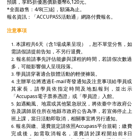
預購，
享85折優惠價新臺幣
6,120
元。
*全面啟售：4/8(三)起
，額滿為止。
報名資訊：「
ACCUPASS
活動通」網路付費報名。
注意事項
本課程共6天（含1場成果呈現） ，恕不單堂分售，如
需請假請提前告知，不另行退費。
報名前請事先評估能參與課程的時間，若請假次數過
多，可能影響個人呈現段落。
學員請穿著適合肢體活動的輕便褲裝。
主辦單位將透過E-mail寄發通知及注意事項給學員或
其家長，請學員依指定時間及地點報到，並出示
「Accupass電子票券憑證」或「學員證」入館。
如遇颱風、地震或其他緊急狀況，將依臺中市政府公
告及講師居住所在地縣市政府公告為準，若宣佈停止上
班上課，當日活動即取消，相關事宜將另行通知。
報名與繳、退費規定請依照Accupass平台規範；繳費
完成後，如需取消報名，退費請於課程開始前8日