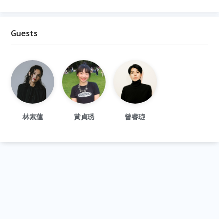
Guests
林素蓮
黃貞琇
曾睿琁