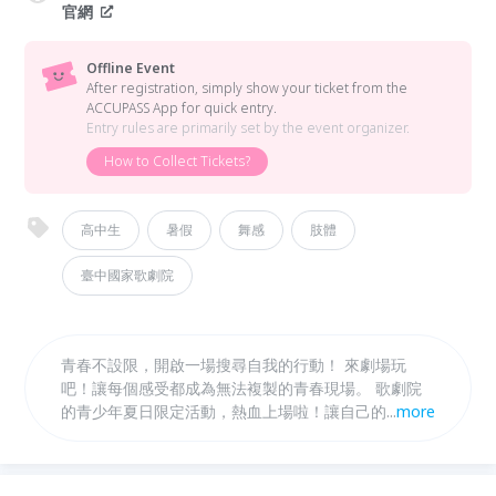
官網
Offline Event
After registration, simply show your ticket from the
ACCUPASS App for quick entry.
Entry rules are primarily set by the event organizer.
How to Collect Tickets?
高中生
暑假
舞感
肢體
臺中國家歌劇院
青春不設限，開啟一場搜尋自我的行動！ 來劇場玩
吧！讓每個感受都成為無法複製的青春現場。 歌劇院
的青少年夏日限定活動，熱血上場啦！讓自己的青春身
...
more
影，在劇場舞台上舞動綻放。《特級青春》由小事製作
副團長林素蓮領軍，透過6天的集體創作，把真實的人
生片段融合於街舞、歌曲、口白中，演出屬於自己獨有