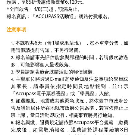
預購，
享85折優惠價新臺幣
6,120
元。
*全面啟售：4/8(三)起
，額滿為止。
報名資訊：「
ACCUPASS
活動通」網路付費報名。
注意事項
本課程共6天（含1場成果呈現） ，恕不單堂分售，如
需請假請提前告知，不另行退費。
報名前請事先評估能參與課程的時間，若請假次數過
多，可能影響個人呈現段落。
學員請穿著適合肢體活動的輕便褲裝。
主辦單位將透過E-mail寄發通知及注意事項給學員或
其家長，請學員依指定時間及地點報到，並出示
「Accupass電子票券憑證」或「學員證」入館。
如遇颱風、地震或其他緊急狀況，將依臺中市政府公
告及講師居住所在地縣市政府公告為準，若宣佈停止上
班上課，當日活動即取消，相關事宜將另行通知。
報名與繳、退費規定請依照Accupass平台規範；繳費
完成後，如需取消報名，退費請於課程開始前8日