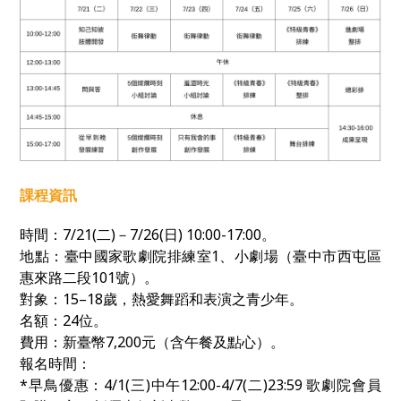
課程資訊
時間：
7/21(
二
)
－
7/26(
日
) 10:00-17:00
。
地點：臺中國家歌劇院排練室1、小劇場（臺中市西屯區
惠來路二段
101
號）。
對象：
15–18
歲，熱愛舞蹈和表演之青少年。
名額：
24
位。
費用：新臺幣
7,200
元（含午餐及點心）。
報名時間：
*早鳥優惠：4/1(三)中午12:00-4/7(二)23:59
歌劇院會員