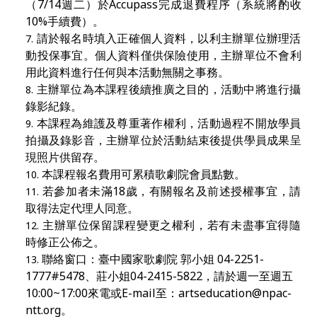
（7/14週二）於Accupass完成退費程序（系統將酌收
10%手續費）。
請於報名時填入正確個人資料，以利主辦單位辦理活
動投保事宜。個人資料僅供保險使用，主辦單位不會利
用此資料進行任何與本活動無關之事務。
主辦單位為本課程後續推廣之目的，活動中將進行攝
錄影紀錄。
本課程為維護及尊重著作權利，活動過程不開放學員
拍攝及錄影音，主辦單位於活動結束後提供學員成果呈
現照片供留存。
本課程報名費用可累積歌劇院會員點數。
若參加者未滿18
歲，有關報名及前述授權事宜，請
取得法定代理人同意。
主辦單位保留課程變更之權利，若有未盡事宜得隨
時修正公佈之。
聯絡窗口：臺中國家歌劇院 郭小姐 04-2251-
1777#5478、莊小姐04-2415-5822，請於週一至週五
10:00~17:00來電或E-mail至：
artseducation@npac-
ntt.org
。