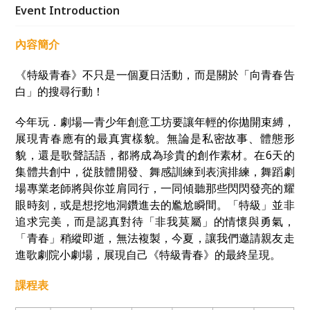
的青春時刻。
Event Introduction
內容簡介
《特級青春》不只是一個夏日活動，而是關於「向青春告
白」的搜尋行動！
今年玩．劇場—青少年創意工坊要讓年輕的你拋開束縛，
展現青春應有的最真實樣貌。無論是私密故事、體態形
貌，還是歌聲話語，都將成為珍貴的創作素材。在6天的
集體共創中，從肢體開發、舞感訓練到表演排練，舞蹈劇
場專業老師將與你並肩同行，一同傾聽那些閃閃發亮的耀
眼時刻，或是想挖地洞鑽進去的尷尬瞬間。「特級」並非
追求完美，而是認真對待「非我莫屬」的情懷與勇氣，
「青春」稍縱即逝，無法複製，今夏，讓我們邀請親友走
進歌劇院小劇場，展現自己《特級青春》的最終呈現。
課程表