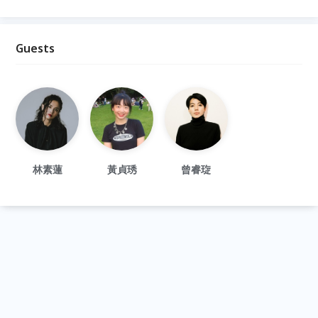
Guests
林素蓮
黃貞琇
曾睿琁