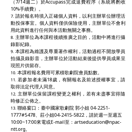
（7/14週二）於Accupass完成退費程序（系統將酌收
10%手續費）。
請於報名時填入正確個人資料，以利主辦單位辦理活
動投保事宜。個人資料僅供保險使用，主辦單位不會利
用此資料進行任何與本活動無關之事務。
主辦單位為本課程後續推廣之目的，活動中將進行攝
錄影紀錄。
本課程為維護及尊重著作權利，活動過程不開放學員
拍攝及錄影音，主辦單位於活動結束後提供學員成果呈
現照片供留存。
本課程報名費用可累積歌劇院會員點數。
若參加者未滿18
歲，有關報名及前述授權事宜，請
取得法定代理人同意。
主辦單位保留課程變更之權利，若有未盡事宜得隨
時修正公佈之。
聯絡窗口：臺中國家歌劇院 郭小姐 04-2251-
1777#5478、莊小姐04-2415-5822，請於週一至週五
10:00~17:00來電或E-mail至：
artseducation@npac-
ntt.org
。