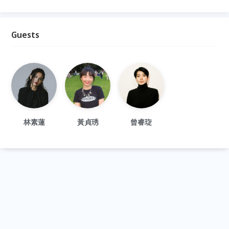
Guests
林素蓮
黃貞琇
曾睿琁