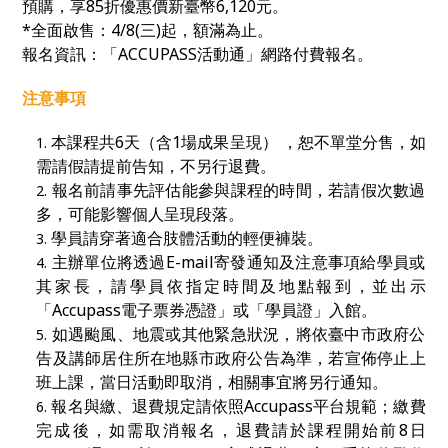
預購，
享85折優惠價新臺幣
6,120
元。
*全面啟售：4/8(三)起
，額滿為止。
報名資訊：「
ACCUPASS
活動通」網路付費報名。
注意事項
本課程共6天（含1場成果呈現） ，恕不單堂分售，如
需請假請提前告知，不另行退費。
報名前請事先評估能參與課程的時間，若請假次數過
多，可能影響個人呈現段落。
學員請穿著適合肢體活動的輕便褲裝。
主辦單位將透過E-mail寄發通知及注意事項給學員或
其家長，請學員依指定時間及地點報到，並出示
「Accupass電子票券憑證」或「學員證」入館。
如遇颱風、地震或其他緊急狀況，將依臺中市政府公
告及講師居住所在地縣市政府公告為準，若宣佈停止上
班上課，當日活動即取消，相關事宜將另行通知。
報名與繳、退費規定請依照Accupass平台規範；繳費
完成後，如需取消報名，退費請於課程開始前8日