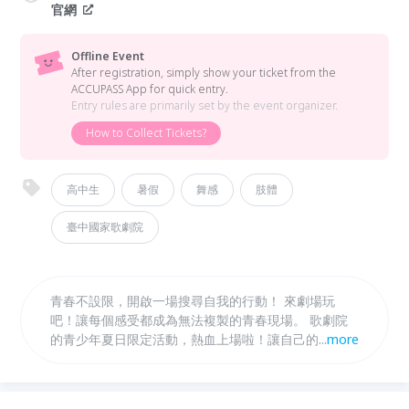
官網
Offline Event
After registration, simply show your ticket from the
ACCUPASS App for quick entry.
Entry rules are primarily set by the event organizer.
How to Collect Tickets?
高中生
暑假
舞感
肢體
臺中國家歌劇院
青春不設限，開啟一場搜尋自我的行動！ 來劇場玩
吧！讓每個感受都成為無法複製的青春現場。 歌劇院
的青少年夏日限定活動，熱血上場啦！讓自己的青春身
...
more
影，在劇場舞台上舞動綻放。《特級青春》由小事製作
副團長林素蓮領軍，透過6天的集體創作，把真實的人
生片段融合於街舞、歌曲、口白中，演出屬於自己獨有