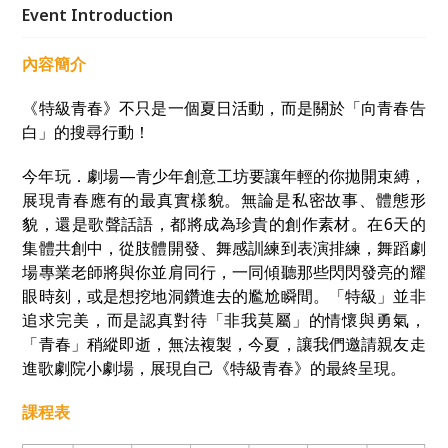
的青春時刻。
Event Introduction
內容簡介
《特級青春》不只是一個夏日活動，而是關於「向青春告
白」的搜尋行動！
今年玩．劇場—青少年創意工坊要讓年輕的你拋開束縛，
展現青春應有的最真實樣貌。無論是私密故事、體態形
貌，還是歌聲話語，都將成為珍貴的創作素材。在6天的
集體共創中，從肢體開發、舞感訓練到表演排練，舞蹈劇
場專業老師將與你並肩同行，一同傾聽那些閃閃發亮的耀
眼時刻，或是想挖地洞鑽進去的尷尬瞬間。「特級」並非
追求完美，而是認真對待「非我莫屬」的情懷與勇氣，
「青春」稍縱即逝，無法複製，今夏，讓我們邀請親友走
進歌劇院小劇場，展現自己《特級青春》的最終呈現。
課程表