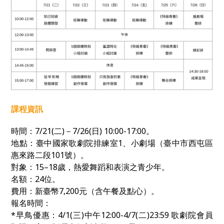
課程資訊
時間：
7/21(
二
)
－
7/26(
日
) 10:00-17:00
。
地點：臺中國家歌劇院排練室1、小劇場（臺中市西屯區
惠來路二段
101
號）。
對象：
15–18
歲，熱愛舞蹈和表演之青少年。
名額：
24
位。
費用：新臺幣
7,200
元（含午餐及點心）。
報名時間：
*早鳥優惠：4/1(三)中午12:00-4/7(二)23:59
歌劇院會員