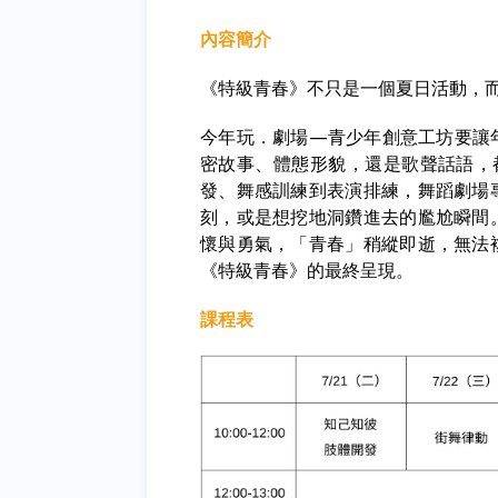
內容簡介
《特級青春》不只是一個夏日活動，
今年玩．劇場—青少年創意工坊要讓
密故事、體態形貌，還是歌聲話語，
發、舞感訓練到表演排練，舞蹈劇場
刻，或是想挖地洞鑽進去的尷尬瞬間
懷與勇氣，「青春」稍縱即逝，無法
《特級青春》的最終呈現。
課程表