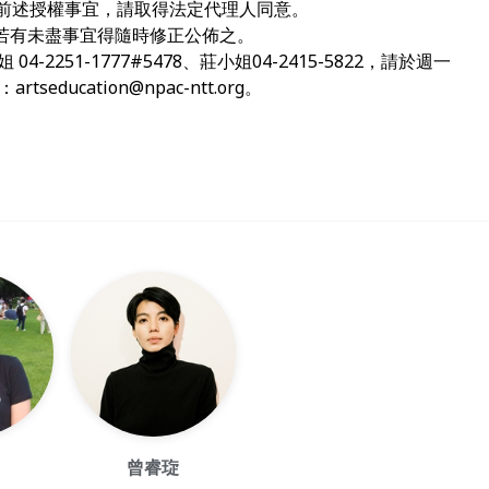
前述授權事宜，請取得法定代理人同意。
若有未盡事宜得隨時修正公佈之。
-2251-1777#5478、莊小姐04-2415-5822，請於週一
至：
artseducation@npac-ntt.org
。
曾睿琁