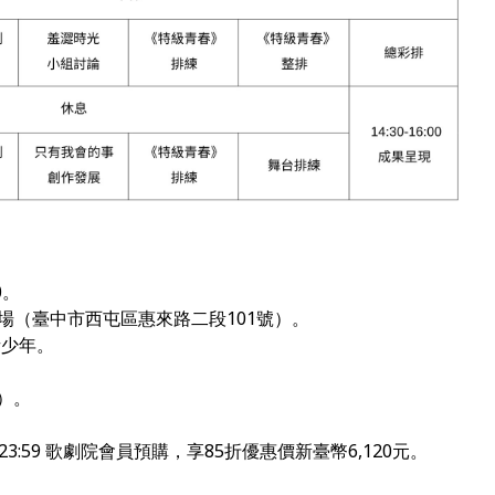
0
。
劇場（臺中市西屯區惠來路二段
101
號）。
青少年。
）。
23:59
歌劇院會員預購，
享85折優惠價新臺幣
6,120
元。