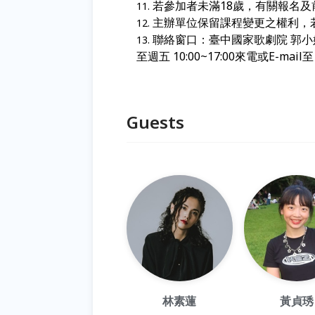
若參加者未滿18
歲，有關報名及
主辦單位保留課程變更之權利，
聯絡窗口：臺中國家歌劇院 郭小姐 04
至週五 10:00~17:00來電或E-mail
Guests
林素蓮
黃貞琇