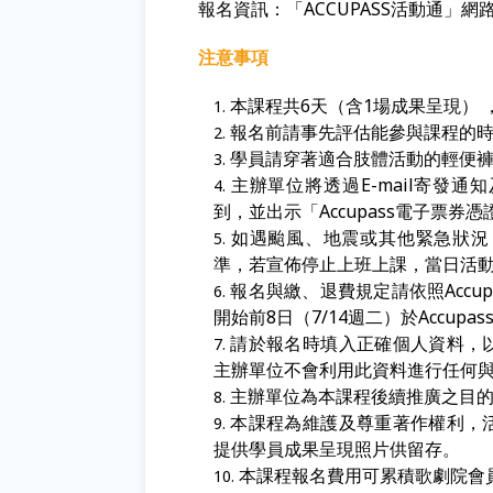
報名資訊：「
ACCUPASS
活動通」網
注意事項
本課程共6天（含1場成果呈現）
報名前請事先評估能參與課程的
學員請穿著適合肢體活動的輕便
主辦單位將透過E-mail寄發
到，並出示「Accupass電子票券
如遇颱風、地震或其他緊急狀況
準，若宣佈停止上班上課，當日活
報名與繳、退費規定請依照Accu
開始前8日（7/14週二）於Accup
請於報名時填入正確個人資料，
主辦單位不會利用此資料進行任何
主辦單位為本課程後續推廣之目
本課程為維護及尊重著作權利，
提供學員成果呈現照片供留存。
本課程報名費用可累積歌劇院會