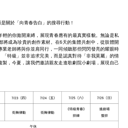
而是關於「向青春告白」的搜尋行動！
年輕的你拋開束縛，展現青春應有的最真實樣貌。無論是私
都將成為珍貴的創作素材。在6天的集體共創中，從肢體開
專業老師將與你並肩同行，一同傾聽那些閃閃發亮的耀眼時
。「特級」並非追求完美，而是認真對待「非我莫屬」的情
複製，今夏，讓我們邀請親友走進歌劇院小劇場，展現自己