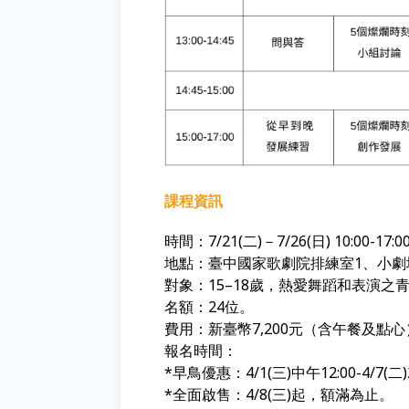
課程資訊
時間：
7/21(
二
)
－
7/26(
日
) 10:00-17:0
地點：臺中國家歌劇院排練室1、小
對象：
15–18
歲，熱愛舞蹈和表演之
名額：
24
位。
費用：新臺幣
7,200
元（含午餐及點心
報名時間：
*早鳥優惠：4/1(三)中午12:00-4/7(二)
*全面啟售：4/8(三)起
，額滿為止。