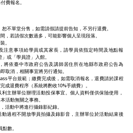
路付費報名。
 ，恕不單堂分售，如需請假請提前告知，不另行退費。
時間，若請假次數過多，可能影響個人呈現段落。
褲裝。
通知及注意事項給學員或其家長，請學員依指定時間及地點報
憑證」或「學員證」入館。
，將依臺中市政府公告及講師居住所在地縣市政府公告為
動即取消，相關事宜將另行通知。
pass平台規範；繳費完成後，如需取消報名，退費請於課程
ass完成退費程序（系統將酌收10%手續費）。
以利主辦單位辦理活動投保事宜。個人資料僅供保險使用，
與本活動無關之事務。
的，活動中將進行攝錄影紀錄。
活動過程不開放學員拍攝及錄影音，主辦單位於活動結束後
員點數。