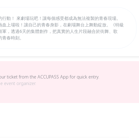
的行動！ 來劇場玩吧！讓每個感受都成為無法複製的青春現場。
熱血上場啦！讓自己的青春身影，在劇場舞台上舞動綻放。《特級
領軍，透過6天的集體創作，把真實的人生片段融合於街舞、歌
的青春時刻。
your ticket from the ACCUPASS App for quick entry.
he event organizer.