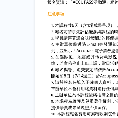
報名資訊：「
ACCUPASS
活動通」網
注意事項
本課程共6天（含1場成果呈現）
報名前請事先評估能參與課程的
學員請穿著適合肢體活動的輕便
主辦單位將透過E-mail寄發
到，並出示「Accupass電子票券
如遇颱風、地震或其他緊急狀況
準，若宣佈停止上班上課，當日活
報名與繳、退費規定請依照Accu
開始前8日（7/14週二）於Accup
請於報名時填入正確個人資料，
主辦單位不會利用此資料進行任何
主辦單位為本課程後續推廣之目
本課程為維護及尊重著作權利，
提供學員成果呈現照片供留存。
本課程報名費用可累積歌劇院會