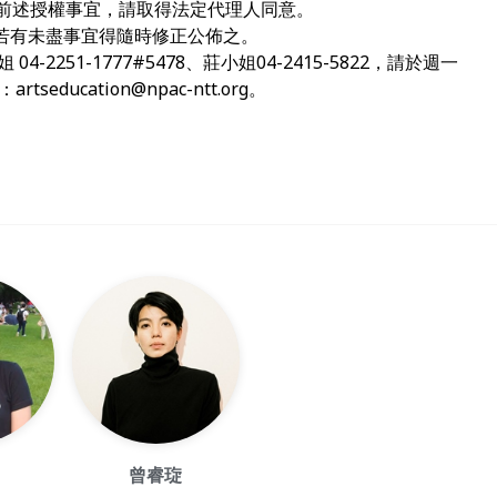
前述授權事宜，請取得法定代理人同意。
若有未盡事宜得隨時修正公佈之。
-2251-1777#5478、莊小姐04-2415-5822，請於週一
至：
artseducation@npac-ntt.org
。
曾睿琁