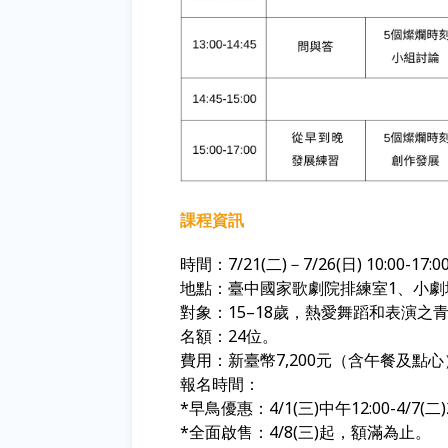
課程資訊
時間：
7/21(
二
)
－
7/26(
日
) 10:00-17:0
地點：臺中國家歌劇院排練室1、小
對象：
15–18
歲，熱愛舞蹈和表演之
名額：
24
位。
費用：新臺幣
7,200
元（含午餐及點心
報名時間：
*早鳥優惠：4/1(三)中午12:00-4/7(二)
*全面啟售：4/8(三)起
，額滿為止。