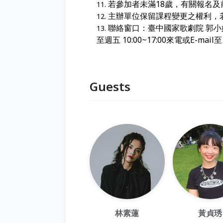
若參加者未滿18
歲，有關報名及
主辦單位保留課程變更之權利，
聯絡窗口：臺中國家歌劇院 郭小姐 04
至週五 10:00~17:00來電或E-mail
Guests
林素蓮
黃貞琇