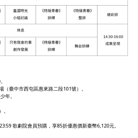
0
。
劇場（臺中市西屯區惠來路二段
101
號）。
青少年。
）。
23:59
歌劇院會員預購，
享85折優惠價新臺幣
6,120
元。