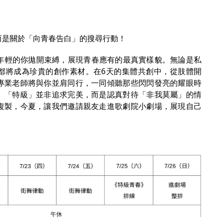
而是關於「向青春告白」的搜尋行動！
年輕的你拋開束縛，展現青春應有的最真實樣貌。無論是私
都將成為珍貴的創作素材。在6天的集體共創中，從肢體開
專業老師將與你並肩同行，一同傾聽那些閃閃發亮的耀眼時
。「特級」並非追求完美，而是認真對待「非我莫屬」的情
複製，今夏，讓我們邀請親友走進歌劇院小劇場，展現自己