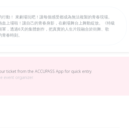
的行動！ 來劇場玩吧！讓每個感受都成為無法複製的青春現場。
熱血上場啦！讓自己的青春身影，在劇場舞台上舞動綻放。《特級
領軍，透過6天的集體創作，把真實的人生片段融合於街舞、歌
的青春時刻。
your ticket from the ACCUPASS App for quick entry.
he event organizer.