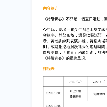
內容簡介
《特級青春》不只是一個夏日活動，
今年玩．劇場—青少年創意工坊要讓
密故事、體態形貌，還是歌聲話語，
發、舞感訓練到表演排練，舞蹈劇場
刻，或是想挖地洞鑽進去的尷尬瞬間
懷與勇氣，「青春」稍縱即逝，無法
《特級青春》的最終呈現。
課程表