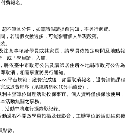
路付費報名。
 ，恕不單堂分售，如需請假請提前告知，不另行退費。
時間，若請假次數過多，可能影響個人呈現段落。
褲裝。
通知及注意事項給學員或其家長，請學員依指定時間及地點報
憑證」或「學員證」入館。
，將依臺中市政府公告及講師居住所在地縣市政府公告為
動即取消，相關事宜將另行通知。
pass平台規範；繳費完成後，如需取消報名，退費請於課程
ass完成退費程序（系統將酌收10%手續費）。
以利主辦單位辦理活動投保事宜。個人資料僅供保險使用，
與本活動無關之事務。
的，活動中將進行攝錄影紀錄。
活動過程不開放學員拍攝及錄影音，主辦單位於活動結束後
員點數。