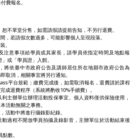
路付費報名。
 ，恕不單堂分售，如需請假請提前告知，不另行退費。
時間，若請假次數過多，可能影響個人呈現段落。
褲裝。
通知及注意事項給學員或其家長，請學員依指定時間及地點報
憑證」或「學員證」入館。
，將依臺中市政府公告及講師居住所在地縣市政府公告為
動即取消，相關事宜將另行通知。
pass平台規範；繳費完成後，如需取消報名，退費請於課程
ass完成退費程序（系統將酌收10%手續費）。
以利主辦單位辦理活動投保事宜。個人資料僅供保險使用，
與本活動無關之事務。
的，活動中將進行攝錄影紀錄。
活動過程不開放學員拍攝及錄影音，主辦單位於活動結束後
員點數。