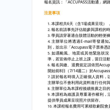
報名資訊：「
ACCUPASS
活動通」網
注意事項
本課程共6天（含1場成果呈現）
報名前請事先評估能參與課程的
學員請穿著適合肢體活動的輕便
主辦單位將透過E-mail寄發
到，並出示「Accupass電子票券
如遇颱風、地震或其他緊急狀況
準，若宣佈停止上班上課，當日活
報名與繳、退費規定請依照Accu
開始前8日（7/14週二）於Accup
請於報名時填入正確個人資料，
主辦單位不會利用此資料進行任何
主辦單位為本課程後續推廣之目
本課程為維護及尊重著作權利，
提供學員成果呈現照片供留存。
本課程報名費用可累積歌劇院會