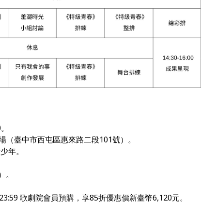
0
。
劇場（臺中市西屯區惠來路二段
101
號）。
青少年。
）。
23:59
歌劇院會員預購，
享85折優惠價新臺幣
6,120
元。