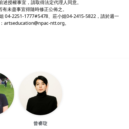
前述授權事宜，請取得法定代理人同意。
若有未盡事宜得隨時修正公佈之。
-2251-1777#5478、莊小姐04-2415-5822，請於週一
至：
artseducation@npac-ntt.org
。
曾睿琁