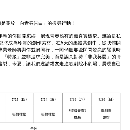
而是關於「向青春告白」的搜尋行動！
年輕的你拋開束縛，展現青春應有的最真實樣貌。無論是私
都將成為珍貴的創作素材。在6天的集體共創中，從肢體開
專業老師將與你並肩同行，一同傾聽那些閃閃發亮的耀眼時
。「特級」並非追求完美，而是認真對待「非我莫屬」的情
複製，今夏，讓我們邀請親友走進歌劇院小劇場，展現自己