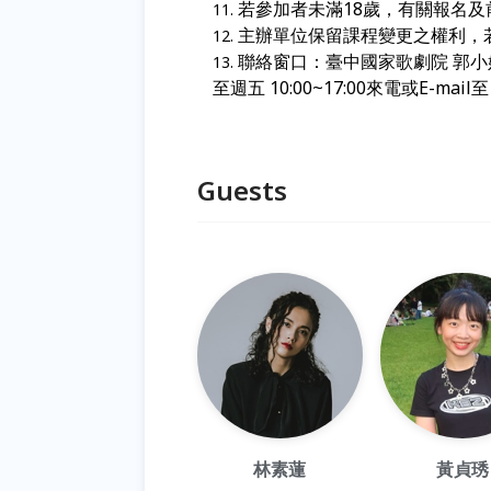
若參加者未滿18
歲，有關報名及
主辦單位保留課程變更之權利，
聯絡窗口：臺中國家歌劇院 郭小姐 04
至週五 10:00~17:00來電或E-mail
Guests
林素蓮
黃貞琇