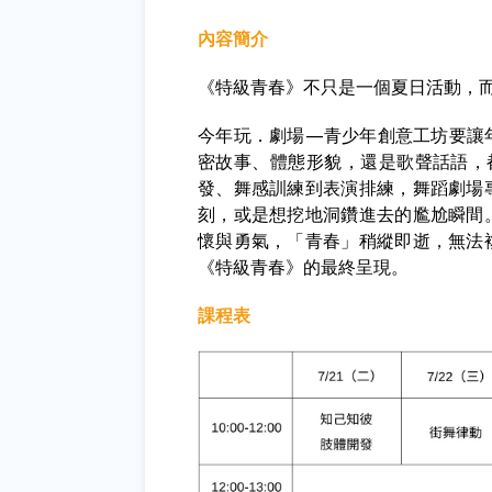
內容簡介
《特級青春》不只是一個夏日活動，
今年玩．劇場—青少年創意工坊要讓
密故事、體態形貌，還是歌聲話語，
發、舞感訓練到表演排練，舞蹈劇場
刻，或是想挖地洞鑽進去的尷尬瞬間
懷與勇氣，「青春」稍縱即逝，無法
《特級青春》的最終呈現。
課程表