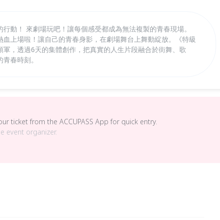
的行動！ 來劇場玩吧！讓每個感受都成為無法複製的青春現場。
熱血上場啦！讓自己的青春身影，在劇場舞台上舞動綻放。《特級
領軍，透過6天的集體創作，把真實的人生片段融合於街舞、歌
的青春時刻。
your ticket from the ACCUPASS App for quick entry.
he event organizer.