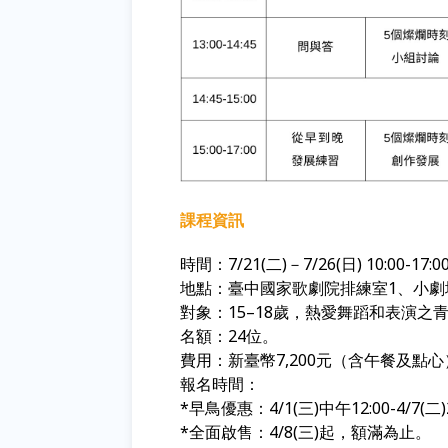
課程資訊
時間：
7/21(
二
)
－
7/26(
日
) 10:00-17:0
地點：臺中國家歌劇院排練室1、小
對象：
15–18
歲，熱愛舞蹈和表演之
名額：
24
位。
費用：新臺幣
7,200
元（含午餐及點心
報名時間：
*早鳥優惠：4/1(三)中午12:00-4/7(二)
*全面啟售：4/8(三)起
，額滿為止。