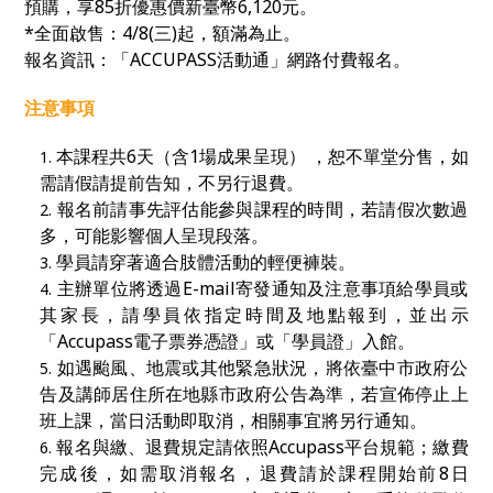
預購，
享85折優惠價新臺幣
6,120
元。
*全面啟售：4/8(三)起
，額滿為止。
報名資訊：「
ACCUPASS
活動通」網路付費報名。
注意事項
本課程共6天（含1場成果呈現） ，恕不單堂分售，如
需請假請提前告知，不另行退費。
報名前請事先評估能參與課程的時間，若請假次數過
多，可能影響個人呈現段落。
學員請穿著適合肢體活動的輕便褲裝。
主辦單位將透過E-mail寄發通知及注意事項給學員或
其家長，請學員依指定時間及地點報到，並出示
「Accupass電子票券憑證」或「學員證」入館。
如遇颱風、地震或其他緊急狀況，將依臺中市政府公
告及講師居住所在地縣市政府公告為準，若宣佈停止上
班上課，當日活動即取消，相關事宜將另行通知。
報名與繳、退費規定請依照Accupass平台規範；繳費
完成後，如需取消報名，退費請於課程開始前8日