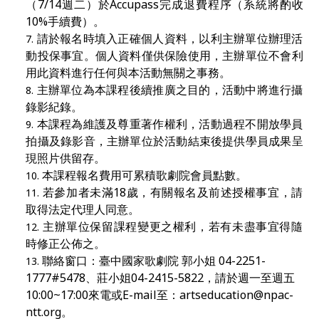
（7/14週二）於Accupass完成退費程序（系統將酌收
10%手續費）。
請於報名時填入正確個人資料，以利主辦單位辦理活
動投保事宜。個人資料僅供保險使用，主辦單位不會利
用此資料進行任何與本活動無關之事務。
主辦單位為本課程後續推廣之目的，活動中將進行攝
錄影紀錄。
本課程為維護及尊重著作權利，活動過程不開放學員
拍攝及錄影音，主辦單位於活動結束後提供學員成果呈
現照片供留存。
本課程報名費用可累積歌劇院會員點數。
若參加者未滿18
歲，有關報名及前述授權事宜，請
取得法定代理人同意。
主辦單位保留課程變更之權利，若有未盡事宜得隨
時修正公佈之。
聯絡窗口：臺中國家歌劇院 郭小姐 04-2251-
1777#5478、莊小姐04-2415-5822，請於週一至週五
10:00~17:00來電或E-mail至：
artseducation@npac-
ntt.org
。