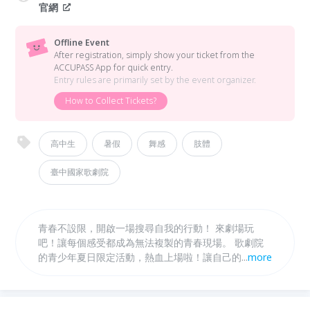
官網
Offline Event
After registration, simply show your ticket from the
ACCUPASS App for quick entry.
Entry rules are primarily set by the event organizer.
How to Collect Tickets?
高中生
暑假
舞感
肢體
臺中國家歌劇院
青春不設限，開啟一場搜尋自我的行動！ 來劇場玩
吧！讓每個感受都成為無法複製的青春現場。 歌劇院
的青少年夏日限定活動，熱血上場啦！讓自己的青春身
...
more
影，在劇場舞台上舞動綻放。《特級青春》由小事製作
副團長林素蓮領軍，透過6天的集體創作，把真實的人
生片段融合於街舞、歌曲、口白中，演出屬於自己獨有