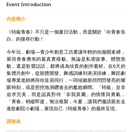
的青春時刻。
Event Introduction
內容簡介
《特級青春》不只是一個夏日活動，而是關於「向青春告
白」的搜尋行動！
今年玩．劇場—青少年創意工坊要讓年輕的你拋開束縛，
展現青春應有的最真實樣貌。無論是私密故事、體態形
貌，還是歌聲話語，都將成為珍貴的創作素材。在6天的
集體共創中，從肢體開發、舞感訓練到表演排練，舞蹈劇
場專業老師將與你並肩同行，一同傾聽那些閃閃發亮的耀
眼時刻，或是想挖地洞鑽進去的尷尬瞬間。「特級」並非
追求完美，而是認真對待「非我莫屬」的情懷與勇氣，
「青春」稍縱即逝，無法複製，今夏，讓我們邀請親友走
進歌劇院小劇場，展現自己《特級青春》的最終呈現。
課程表