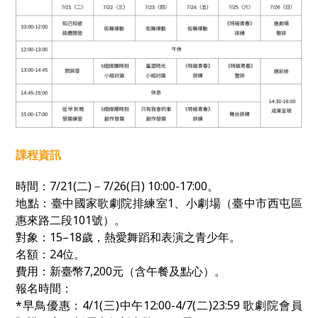
課程資訊
時間：
7/21(
二
)
－
7/26(
日
) 10:00-17:00
。
地點：臺中國家歌劇院排練室1、小劇場（臺中市西屯區
惠來路二段
101
號）。
對象：
15–18
歲，熱愛舞蹈和表演之青少年。
名額：
24
位。
費用：新臺幣
7,200
元（含午餐及點心）。
報名時間：
*早鳥優惠：4/1(三)中午12:00-4/7(二)23:59
歌劇院會員