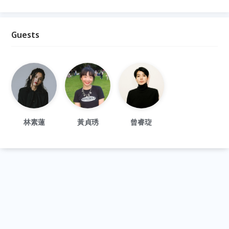
Guests
林素蓮
黃貞琇
曾睿琁