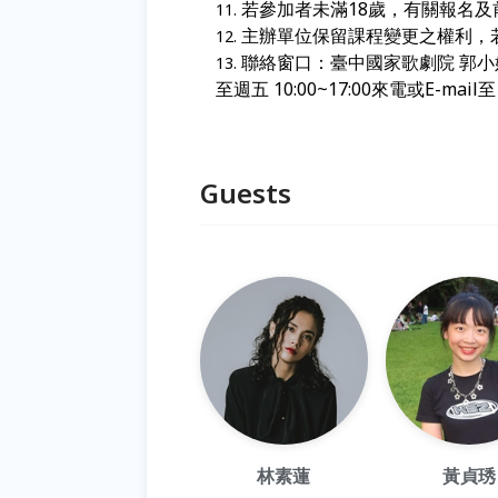
若參加者未滿18
歲，有關報名及
主辦單位保留課程變更之權利，
聯絡窗口：臺中國家歌劇院 郭小姐 04
至週五 10:00~17:00來電或E-mail
Guests
林素蓮
黃貞琇