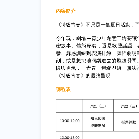
內容簡介
《特級青春》不只是一個夏日活動，
今年玩．劇場—青少年創意工坊要讓
密故事、體態形貌，還是歌聲話語，
發、舞感訓練到表演排練，舞蹈劇場
刻，或是想挖地洞鑽進去的尷尬瞬間
懷與勇氣，「青春」稍縱即逝，無法
《特級青春》的最終呈現。
課程表