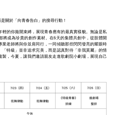
而是關於「向青春告白」的搜尋行動！
年輕的你拋開束縛，展現青春應有的最真實樣貌。無論是私
都將成為珍貴的創作素材。在6天的集體共創中，從肢體開
專業老師將與你並肩同行，一同傾聽那些閃閃發亮的耀眼時
。「特級」並非追求完美，而是認真對待「非我莫屬」的情
複製，今夏，讓我們邀請親友走進歌劇院小劇場，展現自己