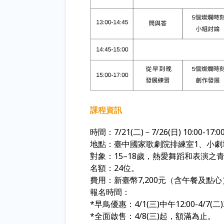
課程資訊
時間：
7/21(
二
)
－
7/26(
日
) 10:00-17:0
地點：臺中國家歌劇院排練室1、小
對象：
15–18
歲，熱愛舞蹈和表演之
名額：
24
位。
費用：新臺幣
7,200
元（含午餐及點心
報名時間：
*早鳥優惠：4/1(三)中午12:00-4/7(二)
*全面啟售：4/8(三)起
，額滿為止。