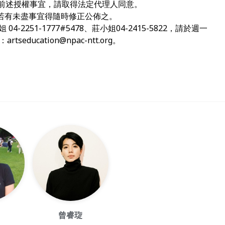
前述授權事宜，請取得法定代理人同意。
若有未盡事宜得隨時修正公佈之。
-2251-1777#5478、莊小姐04-2415-5822，請於週一
至：
artseducation@npac-ntt.org
。
曾睿琁