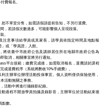
路付費報名。
 ，恕不單堂分售，如需請假請提前告知，不另行退費。
時間，若請假次數過多，可能影響個人呈現段落。
褲裝。
通知及注意事項給學員或其家長，請學員依指定時間及地點報
憑證」或「學員證」入館。
，將依臺中市政府公告及講師居住所在地縣市政府公告為
動即取消，相關事宜將另行通知。
pass平台規範；繳費完成後，如需取消報名，退費請於課程
ass完成退費程序（系統將酌收10%手續費）。
以利主辦單位辦理活動投保事宜。個人資料僅供保險使用，
與本活動無關之事務。
的，活動中將進行攝錄影紀錄。
活動過程不開放學員拍攝及錄影音，主辦單位於活動結束後
員點數。