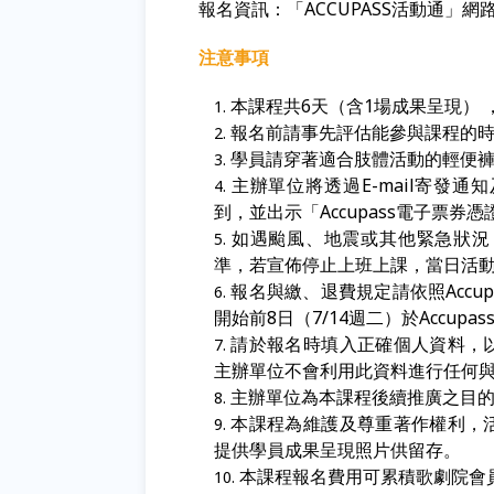
報名資訊：「
ACCUPASS
活動通」網
注意事項
本課程共6天（含1場成果呈現）
報名前請事先評估能參與課程的
學員請穿著適合肢體活動的輕便
主辦單位將透過E-mail寄發
到，並出示「Accupass電子票券
如遇颱風、地震或其他緊急狀況
準，若宣佈停止上班上課，當日活
報名與繳、退費規定請依照Accu
開始前8日（7/14週二）於Accup
請於報名時填入正確個人資料，
主辦單位不會利用此資料進行任何
主辦單位為本課程後續推廣之目
本課程為維護及尊重著作權利，
提供學員成果呈現照片供留存。
本課程報名費用可累積歌劇院會