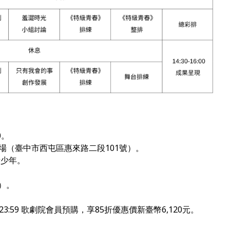
0
。
劇場（臺中市西屯區惠來路二段
101
號）。
青少年。
）。
23:59
歌劇院會員預購，
享85折優惠價新臺幣
6,120
元。