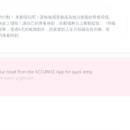
的行動！ 來劇場玩吧！讓每個感受都成為無法複製的青春現場。
熱血上場啦！讓自己的青春身影，在劇場舞台上舞動綻放。《特級
領軍，透過6天的集體創作，把真實的人生片段融合於街舞、歌
的青春時刻。
your ticket from the ACCUPASS App for quick entry.
he event organizer.