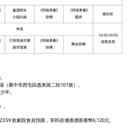
0
。
劇場（臺中市西屯區惠來路二段
101
號）。
青少年。
）。
23:59
歌劇院會員預購，
享85折優惠價新臺幣
6,120
元。