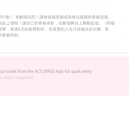
的行動！ 來劇場玩吧！讓每個感受都成為無法複製的青春現場。
熱血上場啦！讓自己的青春身影，在劇場舞台上舞動綻放。《特級
領軍，透過6天的集體創作，把真實的人生片段融合於街舞、歌
的青春時刻。
your ticket from the ACCUPASS App for quick entry.
he event organizer.