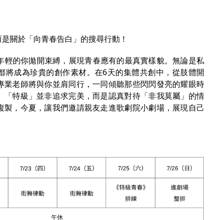
而是關於「向青春告白」的搜尋行動！
年輕的你拋開束縛，展現青春應有的最真實樣貌。無論是私
都將成為珍貴的創作素材。在6天的集體共創中，從肢體開
專業老師將與你並肩同行，一同傾聽那些閃閃發亮的耀眼時
。「特級」並非追求完美，而是認真對待「非我莫屬」的情
複製，今夏，讓我們邀請親友走進歌劇院小劇場，展現自己