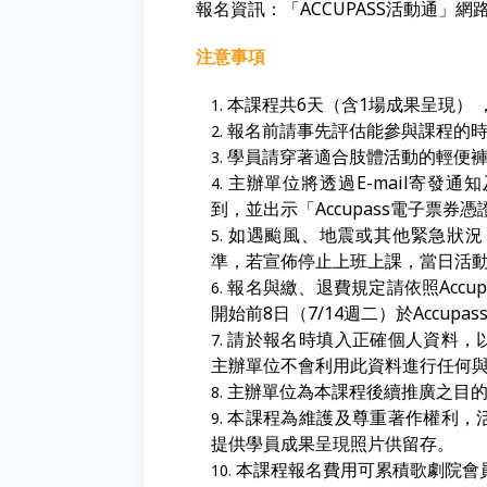
報名資訊：「
ACCUPASS
活動通」網
注意事項
本課程共6天（含1場成果呈現）
報名前請事先評估能參與課程的
學員請穿著適合肢體活動的輕便
主辦單位將透過E-mail寄發
到，並出示「Accupass電子票券
如遇颱風、地震或其他緊急狀況
準，若宣佈停止上班上課，當日活
報名與繳、退費規定請依照Accu
開始前8日（7/14週二）於Accup
請於報名時填入正確個人資料，
主辦單位不會利用此資料進行任何
主辦單位為本課程後續推廣之目
本課程為維護及尊重著作權利，
提供學員成果呈現照片供留存。
本課程報名費用可累積歌劇院會