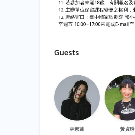
若參加者未滿18
歲，有關報名及
主辦單位保留課程變更之權利，
聯絡窗口：臺中國家歌劇院 郭小姐 04
至週五 10:00~17:00來電或E-mail
Guests
林素蓮
黃貞琇