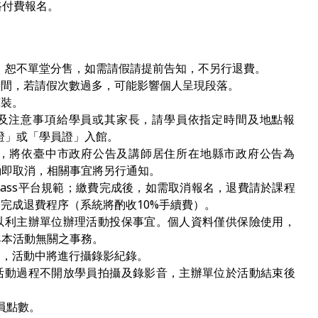
路付費報名。
 ，恕不單堂分售，如需請假請提前告知，不另行退費。
時間，若請假次數過多，可能影響個人呈現段落。
褲裝。
通知及注意事項給學員或其家長，請學員依指定時間及地點報
憑證」或「學員證」入館。
，將依臺中市政府公告及講師居住所在地縣市政府公告為
動即取消，相關事宜將另行通知。
pass平台規範；繳費完成後，如需取消報名，退費請於課程
ass完成退費程序（系統將酌收10%手續費）。
以利主辦單位辦理活動投保事宜。個人資料僅供保險使用，
與本活動無關之事務。
的，活動中將進行攝錄影紀錄。
活動過程不開放學員拍攝及錄影音，主辦單位於活動結束後
員點數。