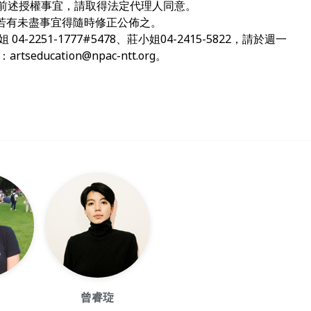
前述授權事宜，請取得法定代理人同意。
若有未盡事宜得隨時修正公佈之。
-2251-1777#5478、莊小姐04-2415-5822，請於週一
至：
artseducation@npac-ntt.org
。
曾睿琁