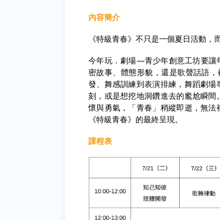
內容簡介
《特級青春》不只是一個夏日活動，
今年玩．劇場—青少年創意工坊要讓
密故事、體態形貌，還是歌聲話語，
發、舞感訓練到表演排練，舞蹈劇場
刻，或是想挖地洞鑽進去的尷尬瞬間
懷與勇氣，「青春」稍縱即逝，無法
《特級青春》的最終呈現。
課程表