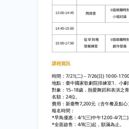
課程資訊
時間：
7/21(
二
)
－
7/26(
日
) 10:00-17:0
地點：臺中國家歌劇院排練室1、小
對象：
15–18
歲，熱愛舞蹈和表演之
名額：
24
位。
費用：新臺幣
7,200
元（含午餐及點心
報名時間：
*早鳥優惠：4/1(三)中午12:00-4/7(二)
*全面啟售：4/8(三)起
，額滿為止。