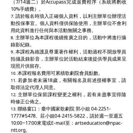
（7/14週二）於Accupass完成退費程序（系統將酌收
10%手續費）。
請於報名時填入正確個人資料，以利主辦單位辦理活
動投保事宜。個人資料僅供保險使用，主辦單位不會利
用此資料進行任何與本活動無關之事務。
主辦單位為本課程後續推廣之目的，活動中將進行攝
錄影紀錄。
本課程為維護及尊重著作權利，活動過程不開放學員
拍攝及錄影音，主辦單位於活動結束後提供學員成果呈
現照片供留存。
本課程報名費用可累積歌劇院會員點數。
若參加者未滿18
歲，有關報名及前述授權事宜，請
取得法定代理人同意。
主辦單位保留課程變更之權利，若有未盡事宜得隨
時修正公佈之。
聯絡窗口：臺中國家歌劇院 郭小姐 04-2251-
1777#5478、莊小姐04-2415-5822，請於週一至週五
10:00~17:00來電或E-mail至：
artseducation@npac-
ntt.org
。