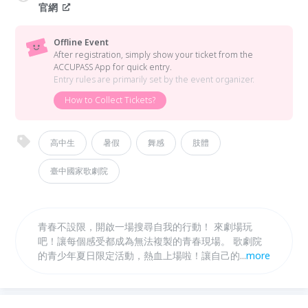
官網
Offline Event
After registration, simply show your ticket from the
ACCUPASS App for quick entry.
Entry rules are primarily set by the event organizer.
How to Collect Tickets?
高中生
暑假
舞感
肢體
臺中國家歌劇院
青春不設限，開啟一場搜尋自我的行動！ 來劇場玩
吧！讓每個感受都成為無法複製的青春現場。 歌劇院
的青少年夏日限定活動，熱血上場啦！讓自己的青春身
...
more
影，在劇場舞台上舞動綻放。《特級青春》由小事製作
副團長林素蓮領軍，透過6天的集體創作，把真實的人
生片段融合於街舞、歌曲、口白中，演出屬於自己獨有