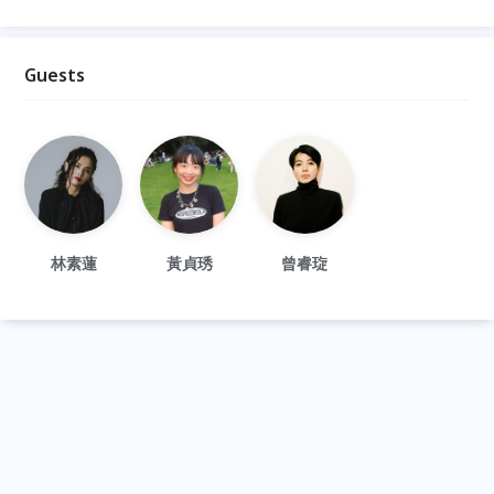
Guests
林素蓮
黃貞琇
曾睿琁