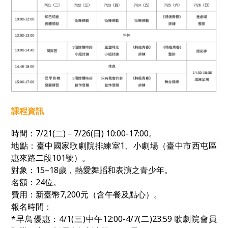
課程資訊
時間：
7/21(
二
)
－
7/26(
日
) 10:00-17:00
。
地點：臺中國家歌劇院排練室1、小劇場（臺中市西屯區
惠來路二段
101
號）。
對象：
15–18
歲，熱愛舞蹈和表演之青少年。
名額：
24
位。
費用：新臺幣
7,200
元（含午餐及點心）。
報名時間：
*早鳥優惠：4/1(三)中午12:00-4/7(二)23:59
歌劇院會員