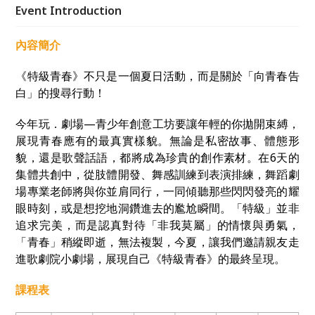
的青春時刻。
Event Introduction
內容簡介
《特級青春》不只是一個夏日活動，而是關於「向青春告
白」的搜尋行動！
今年玩．劇場—青少年創意工坊要讓年輕的你拋開束縛，
展現青春應有的最真實樣貌。無論是私密故事、體態形
貌，還是歌聲話語，都將成為珍貴的創作素材。在6天的
集體共創中，從肢體開發、舞感訓練到表演排練，舞蹈劇
場專業老師將與你並肩同行，一同傾聽那些閃閃發亮的耀
眼時刻，或是想挖地洞鑽進去的尷尬瞬間。「特級」並非
追求完美，而是認真對待「非我莫屬」的情懷與勇氣，
「青春」稍縱即逝，無法複製，今夏，讓我們邀請親友走
進歌劇院小劇場，展現自己《特級青春》的最終呈現。
課程表