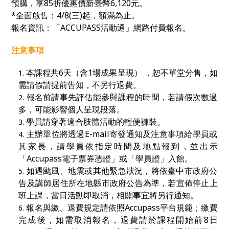
預購，
享85折優惠價新臺幣
6,120
元。
*全面啟售：4/8(三)起
，額滿為止。
報名資訊：「
ACCUPASS
活動通」網路付費報名。
注意事項
本課程共6天（含1場成果呈現） ，恕不單堂分售，如
需請假請提前告知，不另行退費。
報名前請事先評估能參與課程的時間，若請假次數過
多，可能影響個人呈現段落。
學員請穿著適合肢體活動的輕便褲裝。
主辦單位將透過E-mail寄發通知及注意事項給學員或
其家長，請學員依指定時間及地點報到，並出示
「Accupass電子票券憑證」或「學員證」入館。
如遇颱風、地震或其他緊急狀況，將依臺中市政府公
告及講師居住所在地縣市政府公告為準，若宣佈停止上
班上課，當日活動即取消，相關事宜將另行通知。
報名與繳、退費規定請依照Accupass平台規範；繳費
完成後，如需取消報名，退費請於課程開始前8日