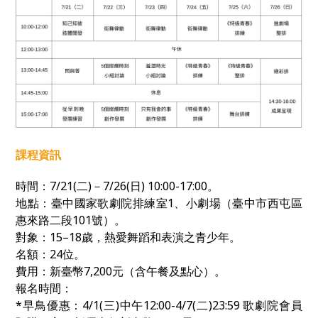
課程資訊
時間：
7/21(
二
)
－
7/26(
日
) 10:00-17:00
。
地點：臺中國家歌劇院排練室1、小劇場（臺中市西屯區
惠來路二段
101
號）。
對象：
15–18
歲，熱愛舞蹈和表演之青少年。
名額：
24
位。
費用：新臺幣
7,200
元（含午餐及點心）。
報名時間：
*早鳥優惠：4/1(三)中午12:00-4/7(二)23:59
歌劇院會員