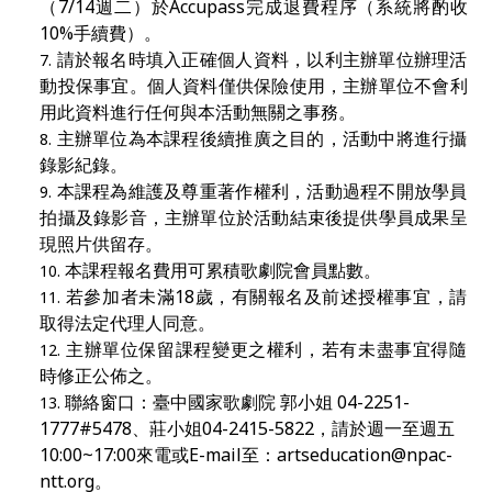
（7/14週二）於Accupass完成退費程序（系統將酌收
10%手續費）。
請於報名時填入正確個人資料，以利主辦單位辦理活
動投保事宜。個人資料僅供保險使用，主辦單位不會利
用此資料進行任何與本活動無關之事務。
主辦單位為本課程後續推廣之目的，活動中將進行攝
錄影紀錄。
本課程為維護及尊重著作權利，活動過程不開放學員
拍攝及錄影音，主辦單位於活動結束後提供學員成果呈
現照片供留存。
本課程報名費用可累積歌劇院會員點數。
若參加者未滿18
歲，有關報名及前述授權事宜，請
取得法定代理人同意。
主辦單位保留課程變更之權利，若有未盡事宜得隨
時修正公佈之。
聯絡窗口：臺中國家歌劇院 郭小姐 04-2251-
1777#5478、莊小姐04-2415-5822，請於週一至週五
10:00~17:00來電或E-mail至：
artseducation@npac-
ntt.org
。