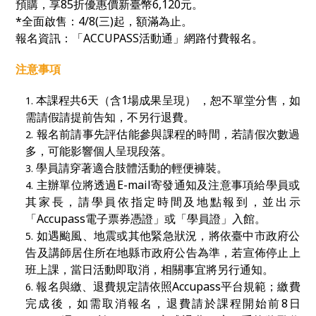
預購，
享85折優惠價新臺幣
6,120
元。
*全面啟售：4/8(三)起
，額滿為止。
報名資訊：「
ACCUPASS
活動通」網路付費報名。
注意事項
本課程共6天（含1場成果呈現） ，恕不單堂分售，如
需請假請提前告知，不另行退費。
報名前請事先評估能參與課程的時間，若請假次數過
多，可能影響個人呈現段落。
學員請穿著適合肢體活動的輕便褲裝。
主辦單位將透過E-mail寄發通知及注意事項給學員或
其家長，請學員依指定時間及地點報到，並出示
「Accupass電子票券憑證」或「學員證」入館。
如遇颱風、地震或其他緊急狀況，將依臺中市政府公
告及講師居住所在地縣市政府公告為準，若宣佈停止上
班上課，當日活動即取消，相關事宜將另行通知。
報名與繳、退費規定請依照Accupass平台規範；繳費
完成後，如需取消報名，退費請於課程開始前8日