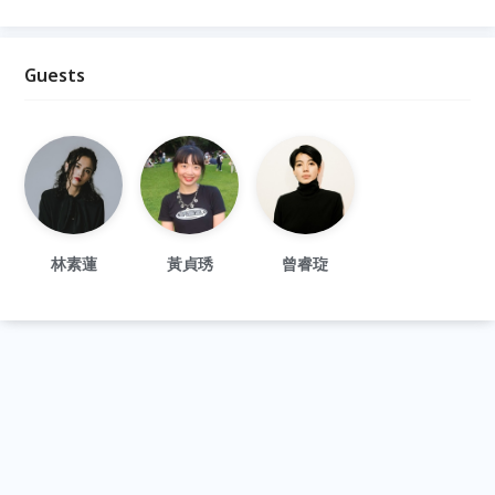
Guests
林素蓮
黃貞琇
曾睿琁