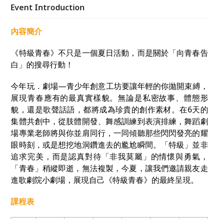
的青春時刻。
Event Introduction
內容簡介
《特級青春》不只是一個夏日活動，而是關於「向青春告
白」的搜尋行動！
今年玩．劇場—青少年創意工坊要讓年輕的你拋開束縛，
展現青春應有的最真實樣貌。無論是私密故事、體態形
貌，還是歌聲話語，都將成為珍貴的創作素材。在6天的
集體共創中，從肢體開發、舞感訓練到表演排練，舞蹈劇
場專業老師將與你並肩同行，一同傾聽那些閃閃發亮的耀
眼時刻，或是想挖地洞鑽進去的尷尬瞬間。「特級」並非
追求完美，而是認真對待「非我莫屬」的情懷與勇氣，
「青春」稍縱即逝，無法複製，今夏，讓我們邀請親友走
進歌劇院小劇場，展現自己《特級青春》的最終呈現。
課程表