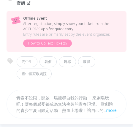
官網
Offline Event
After registration, simply show your ticket from the
ACCUPASS App for quick entry.
Entry rules are primarily set by the event organizer.
How to Collect Tickets?
高中生
暑假
舞感
肢體
臺中國家歌劇院
青春不設限，開啟一場搜尋自我的行動！ 來劇場玩
吧！讓每個感受都成為無法複製的青春現場。 歌劇院
的青少年夏日限定活動，熱血上場啦！讓自己的青春身
...
more
影，在劇場舞台上舞動綻放。《特級青春》由小事製作
副團長林素蓮領軍，透過6天的集體創作，把真實的人
生片段融合於街舞、歌曲、口白中，演出屬於自己獨有