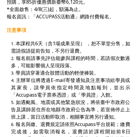
預購，
享85折優惠價新臺幣
6,120
元。
*全面啟售：4/8(三)起
，額滿為止。
報名資訊：「
ACCUPASS
活動通」網路付費報名。
注意事項
本課程共6天（含1場成果呈現） ，恕不單堂分售，如
需請假請提前告知，不另行退費。
報名前請事先評估能參與課程的時間，若請假次數過
多，可能影響個人呈現段落。
學員請穿著適合肢體活動的輕便褲裝。
主辦單位將透過E-mail寄發通知及注意事項給學員或
其家長，請學員依指定時間及地點報到，並出示
「Accupass電子票券憑證」或「學員證」入館。
如遇颱風、地震或其他緊急狀況，將依臺中市政府公
告及講師居住所在地縣市政府公告為準，若宣佈停止上
班上課，當日活動即取消，相關事宜將另行通知。
報名與繳、退費規定請依照Accupass平台規範；繳費
完成後，如需取消報名，退費請於課程開始前8日