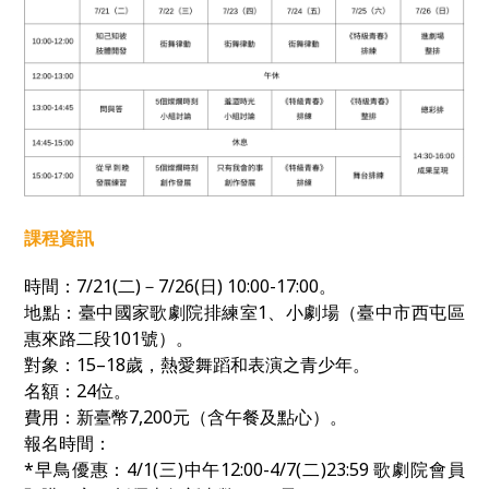
課程資訊
時間：
7/21(
二
)
－
7/26(
日
) 10:00-17:00
。
地點：臺中國家歌劇院排練室1、小劇場（臺中市西屯區
惠來路二段
101
號）。
對象：
15–18
歲，熱愛舞蹈和表演之青少年。
名額：
24
位。
費用：新臺幣
7,200
元（含午餐及點心）。
報名時間：
*早鳥優惠：4/1(三)中午12:00-4/7(二)23:59
歌劇院會員