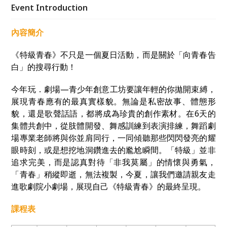
的青春時刻。
Event Introduction
內容簡介
《特級青春》不只是一個夏日活動，而是關於「向青春告
白」的搜尋行動！
今年玩．劇場—青少年創意工坊要讓年輕的你拋開束縛，
展現青春應有的最真實樣貌。無論是私密故事、體態形
貌，還是歌聲話語，都將成為珍貴的創作素材。在6天的
集體共創中，從肢體開發、舞感訓練到表演排練，舞蹈劇
場專業老師將與你並肩同行，一同傾聽那些閃閃發亮的耀
眼時刻，或是想挖地洞鑽進去的尷尬瞬間。「特級」並非
追求完美，而是認真對待「非我莫屬」的情懷與勇氣，
「青春」稍縱即逝，無法複製，今夏，讓我們邀請親友走
進歌劇院小劇場，展現自己《特級青春》的最終呈現。
課程表