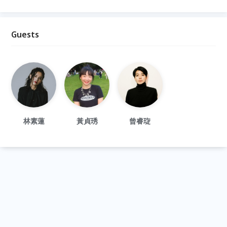
Guests
林素蓮
黃貞琇
曾睿琁