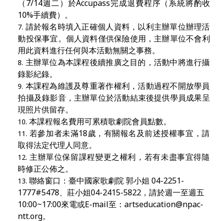
（7/14週二）於Accupass完成退費程序（系統將酌收
10%手續費）。
請於報名時填入正確個人資料，以利主辦單位辦理活
動投保事宜。個人資料僅供保險使用，主辦單位不會利
用此資料進行任何與本活動無關之事務。
主辦單位為本課程後續推廣之目的，活動中將進行攝
錄影紀錄。
本課程為維護及尊重著作權利，活動過程不開放學員
拍攝及錄影音，主辦單位於活動結束後提供學員成果呈
現照片供留存。
本課程報名費用可累積歌劇院會員點數。
若參加者未滿18
歲，有關報名及前述授權事宜，請
取得法定代理人同意。
主辦單位保留課程變更之權利，若有未盡事宜得隨
時修正公佈之。
聯絡窗口：臺中國家歌劇院 郭小姐 04-2251-
1777#5478、莊小姐04-2415-5822，請於週一至週五
10:00~17:00來電或E-mail至：
artseducation@npac-
ntt.org
。