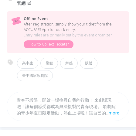
官網
Offline Event
After registration, simply show your ticket from the
ACCUPASS App for quick entry.
Entry rules are primarily set by the event organizer.
How to Collect Tickets?
高中生
暑假
舞感
肢體
臺中國家歌劇院
青春不設限，開啟一場搜尋自我的行動！ 來劇場玩
吧！讓每個感受都成為無法複製的青春現場。 歌劇院
的青少年夏日限定活動，熱血上場啦！讓自己的青春身
...
more
影，在劇場舞台上舞動綻放。《特級青春》由小事製作
副團長林素蓮領軍，透過6天的集體創作，把真實的人
生片段融合於街舞、歌曲、口白中，演出屬於自己獨有