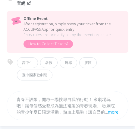
官網
Offline Event
After registration, simply show your ticket from the
ACCUPASS App for quick entry.
Entry rules are primarily set by the event organizer.
How to Collect Tickets?
高中生
暑假
舞感
肢體
臺中國家歌劇院
青春不設限，開啟一場搜尋自我的行動！ 來劇場玩
吧！讓每個感受都成為無法複製的青春現場。 歌劇院
的青少年夏日限定活動，熱血上場啦！讓自己的青春身
...
more
影，在劇場舞台上舞動綻放。《特級青春》由小事製作
副團長林素蓮領軍，透過6天的集體創作，把真實的人
生片段融合於街舞、歌曲、口白中，演出屬於自己獨有