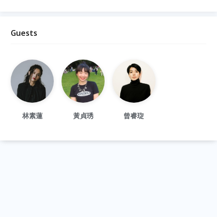
Guests
林素蓮
黃貞琇
曾睿琁