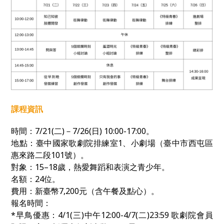
課程資訊
時間：
7/21(
二
)
－
7/26(
日
) 10:00-17:00
。
地點：臺中國家歌劇院排練室1、小劇場（臺中市西屯區
惠來路二段
101
號）。
對象：
15–18
歲，熱愛舞蹈和表演之青少年。
名額：
24
位。
費用：新臺幣
7,200
元（含午餐及點心）。
報名時間：
*早鳥優惠：4/1(三)中午12:00-4/7(二)23:59
歌劇院會員