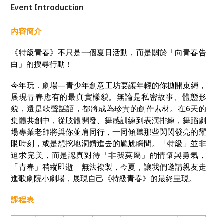
的青春時刻。
Event Introduction
內容簡介
《特級青春》不只是一個夏日活動，而是關於「向青春告
白」的搜尋行動！
今年玩．劇場—青少年創意工坊要讓年輕的你拋開束縛，
展現青春應有的最真實樣貌。無論是私密故事、體態形
貌，還是歌聲話語，都將成為珍貴的創作素材。在6天的
集體共創中，從肢體開發、舞感訓練到表演排練，舞蹈劇
場專業老師將與你並肩同行，一同傾聽那些閃閃發亮的耀
眼時刻，或是想挖地洞鑽進去的尷尬瞬間。「特級」並非
追求完美，而是認真對待「非我莫屬」的情懷與勇氣，
「青春」稍縱即逝，無法複製，今夏，讓我們邀請親友走
進歌劇院小劇場，展現自己《特級青春》的最終呈現。
課程表