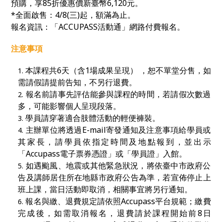
預購，
享85折優惠價新臺幣
6,120
元。
*全面啟售：4/8(三)起
，額滿為止。
報名資訊：「
ACCUPASS
活動通」網路付費報名。
注意事項
本課程共6天（含1場成果呈現） ，恕不單堂分售，如
需請假請提前告知，不另行退費。
報名前請事先評估能參與課程的時間，若請假次數過
多，可能影響個人呈現段落。
學員請穿著適合肢體活動的輕便褲裝。
主辦單位將透過E-mail寄發通知及注意事項給學員或
其家長，請學員依指定時間及地點報到，並出示
「Accupass電子票券憑證」或「學員證」入館。
如遇颱風、地震或其他緊急狀況，將依臺中市政府公
告及講師居住所在地縣市政府公告為準，若宣佈停止上
班上課，當日活動即取消，相關事宜將另行通知。
報名與繳、退費規定請依照Accupass平台規範；繳費
完成後，如需取消報名，退費請於課程開始前8日