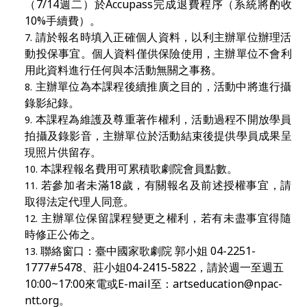
（7/14週二）於Accupass完成退費程序（系統將酌收
10%手續費）。
請於報名時填入正確個人資料，以利主辦單位辦理活
動投保事宜。個人資料僅供保險使用，主辦單位不會利
用此資料進行任何與本活動無關之事務。
主辦單位為本課程後續推廣之目的，活動中將進行攝
錄影紀錄。
本課程為維護及尊重著作權利，活動過程不開放學員
拍攝及錄影音，主辦單位於活動結束後提供學員成果呈
現照片供留存。
本課程報名費用可累積歌劇院會員點數。
若參加者未滿18
歲，有關報名及前述授權事宜，請
取得法定代理人同意。
主辦單位保留課程變更之權利，若有未盡事宜得隨
時修正公佈之。
聯絡窗口：臺中國家歌劇院 郭小姐 04-2251-
1777#5478、莊小姐04-2415-5822，請於週一至週五
10:00~17:00來電或E-mail至：
artseducation@npac-
ntt.org
。