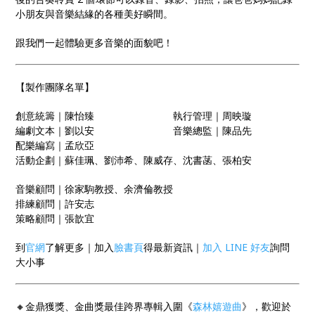
小朋友與音樂結緣的各種美好瞬間。
跟我們一起體驗更多音樂的面貌吧！
【製作團隊名單】
創意統籌｜陳怡臻 執行管理｜周映璇
編劇文本｜劉以安 音樂總監｜陳品先
配樂編寫｜孟欣亞
活動企劃｜蘇佳珮、劉沛希、陳威存、沈書菡、張柏安
音樂顧問｜徐家駒教授、余濟倫教授
排練顧問｜許安志
策略顧問｜張歆宜
到
官網
了解更多｜加入
臉書頁
得最新資訊｜
加入 LINE 好友
詢問
大小事
🔸金鼎獲獎、金曲獎最佳跨界專輯入圍《
森林嬉遊曲
》，歡迎於