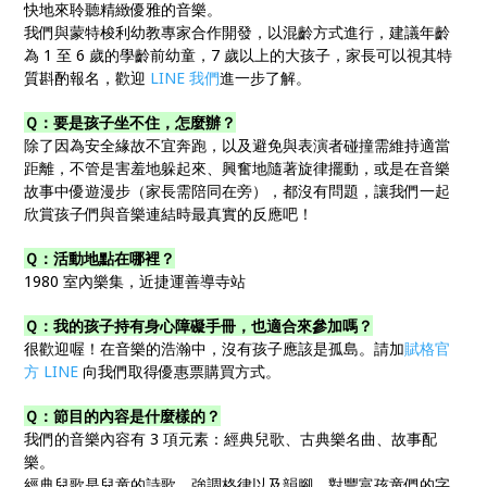
快地來聆聽精緻優雅的音樂。
我們與蒙特梭利幼教專家合作開發，以混齡方式進行，建議年齡
為 1 至 6 歲的學齡前幼童，7 歲以上的大孩子，家長可以視其特
質斟酌報名，歡迎
LINE 我們
進一步了解。
Ｑ：要是孩子坐不住，怎麼辦？
除了因為安全緣故不宜奔跑，以及避免與表演者碰撞需維持適當
距離，不管是害羞地躲起來、興奮地隨著旋律擺動，或是在音樂
故事中優遊漫步（家長需陪同在旁），都沒有問題，讓我們一起
欣賞孩子們與音樂連結時最真實的反應吧！
Ｑ：活動地點在哪裡？
1980 室內樂集，近捷運善導寺站
Ｑ：我的孩子持有身心障礙手冊，也適合來參加嗎？
很歡迎喔！在音樂的浩瀚中，沒有孩子應該是孤島。請加
賦格官
方 LINE
向我們取得優惠票購買方式。
Ｑ：節目的內容是什麼樣的？
我們的音樂內容有 3 項元素：經典兒歌、古典樂名曲、故事配
樂。
經典兒歌是兒童的詩歌，強調格律以及韻腳，對豐富孩童們的字