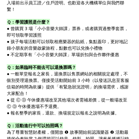
入場前出示員工證／住戶證明。也歡迎各大機構單位與我們聯
繫！
Ｑ：學習護照是什麼？
● 曾購買 3 場「小小音樂大師課」票券，或者購買過整季套票，
即可領取學習護照
● 孩子每場活動可以領取相應樂器的貼紙，集點蓋印，更好地記
錄小朋友的音樂啟蒙旅程，點數也可以兌換小禮物
● 不定期享有「小小音樂大師課」單場折扣與合作夥伴優惠
Ｑ：如果臨時不能去可以退換票嗎？
● 一般單堂報名之家長，退換票以售票網站的相關規定處理，不
個別受理退換票。僅接受活動開始前 3 小時（以發送訊息至客服
信箱的時間為依據）提供「有緊急狀況證明」的換場需求，感謝
大家配合！
● 從 Ⓒ Ⓓ 午休優惠場改至其他場次者需補差價，從一般場改至
Ⓒ Ⓓ 午休優惠場不予退費。
● 報名整季的家長，退款、換場規定以報名之說明為依據。
Ｑ：活動進行中可以拍照嗎？
為了尊重智慧財產權，僅開放 ❶ 故事開始前認識樂器 ❷ 活動最
後的合奏聆賞 2 個環節可以錄音、錄影、拍照，讓爸爸媽媽記錄