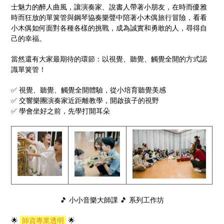
士魅力的醉人曲風，讓演奏家、說書人帶著小朋友，在時而優雅
時而狂放的單簧管與鋼琴協奏樂聲中陪著小木偶旅行冒險，看看
小木偶如何面對各種各樣的挑戰，成為誠實和勇敢的人，尋得自
己的幸福。
當然還有大家最期待的環節：以視覺、聽覺、觸覺全開的方式認
識單簧管！
✅ 視覺、聽覺、觸覺全開體驗，從小培育聽覺美感
✅ 交響樂團演奏家近距離教學，開啟孩子的視野
✅ 學會坐好之前，先學打開耳朵
🎵 小小音樂大師課 🎵 系列工作坊
🌟
師資專業透明
🌟