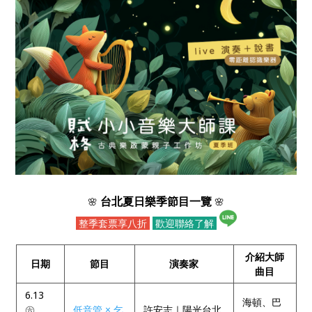
台北夏日樂季節目一覽
🌸
🌸
整季套票享八折
歡迎聯絡了解
介紹大師
日期
節目
演奏家
曲目
6.13
海頓、巴
㊅
低音管 × 乞
許安志｜陽光台北