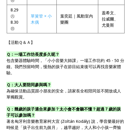
8.29
蓋希文、
㊅
單簧管 × 小
葉奕廷｜風動室內
拉威爾、
8.30
木偶
樂團
尤曼斯
㊐
【活動Ｑ＆Ａ】
Ｑ：一場工作坊長度多久呢？
包含樂器體驗時間，「小小音樂大師課」一場工作坊約 45 - 50 分
鐘。我們預留時間，慢熱的孩子在節目結束後可以再找音樂家體
驗。
Ｑ：大人要陪同參與嗎？
為確保活動品質跟小朋友的安全，請家長全程陪同並不開放成人
單獨觀賞。
Ｑ：幾歲的孩子適合來參加？太小會不會聽不懂？超過７歲的孩
子可以參加嗎？
著名匈牙利音樂教育家柯大宜 (Zoltán Kodály) 說，學音樂最好的
時候是「孩子出生前九個月」，越早越好，大人和小小孩一齊愉