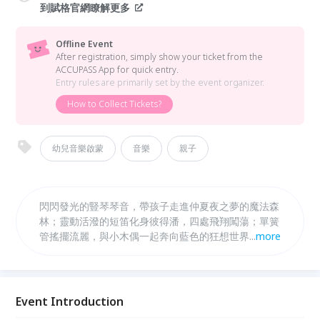
到賦格官網瞭解更多
Offline Event
After registration, simply show your ticket from the
ACCUPASS App for quick entry.
Entry rules are primarily set by the event organizer.
How to Collect Tickets?
幼兒音樂啟蒙
音樂
親子
閃閃發光的豎琴琴音，帶孩子走進仲夏夜之夢的魔法森
林；靈動活潑的短笛化身彼得潘，四處飛翔闖蕩；單簧
管搖擺流麗，與小木偶一起奔向藍色的狂想世界；中提
...
more
琴和芭蕾舞孃在天鵝湖畔優雅旋轉；還有低音管的深沉
細膩，上低音號的厚實悠揚——這個夏天，每一種音
色都是一場新的冒險！
Event Introduction