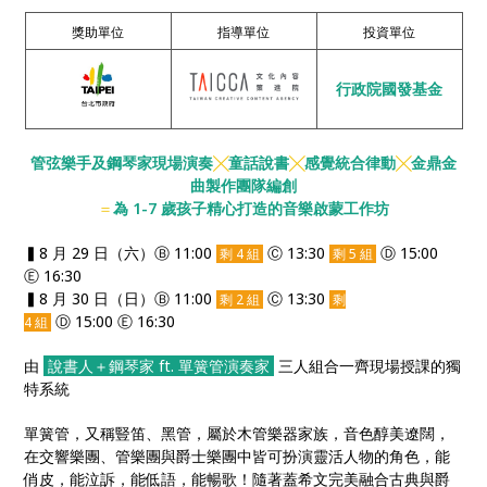
獎助單位
指導單位
投資單位
行政院國發基金
管弦樂手及鋼琴家現場演奏
╳
童話說書
╳
感覺統合律動
╳
金鼎金
曲製作團隊編創
＝
為 1-7 歲孩子精心打造的音樂啟蒙工作坊
▍8 月 29 日（六）Ⓑ 11:00
Ⓒ 13:30
Ⓓ 15:00
剩 4 組
剩 5 組
Ⓔ 16:30
▍8 月 30 日（日）Ⓑ 11:00
Ⓒ 13:30
剩 2 組
剩
Ⓓ 15:00 Ⓔ 16:30
4 組
由
說書人＋鋼琴家 ft. 單簧管演奏家
三人組合一齊現場授課的獨
特系統
單簧管，又稱豎笛、黑管，屬於木管樂器家族，音色醇美遼闊，
在交響樂團、管樂團與爵士樂團中皆可扮演靈活人物的角色，能
俏皮，能泣訴，能低語，能暢歌！隨著蓋希文完美融合古典與爵