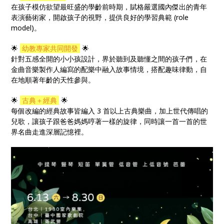
在孩子模仿欲望最旺盛的學齡前時期，賦格嚴選國內傑出的青年
表演藝術家，開啟孩子的視野，提供良好的學習典範 (role
model)。
🌟
幼教專家共同開發
🌟
針對五感全開的小小孩設計，界於聽到及聽懂之間的孩子們，在
金曲音樂製作人編寫的配樂中融入故事情境，搭配趣味律動，自
在地順著年齡的天性參與。
🌟
古典＋經典
🌟
每個改編的經典故事皆編入 3 首以上古典樂曲，加上世代傳唱的
兒歌，讓孩子跟爸爸媽媽哼著一樣的旋律，同時讓一首一首的世
界名曲走進深層記憶裡。