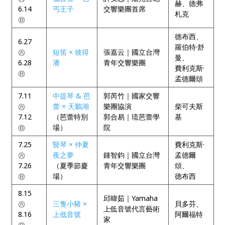
赫、德弗
6.14
丐王子
交響樂團首席
札克
㊐
德布西、
6.27
羅伯特·舒
㊅
短笛 × 彼得
張嘉云｜國立台灣
曼、
6.28
潘
青年交響樂團
費利克斯·
㊐
孟德爾頌
7.11
中提琴 & 芭
郭芮竹｜國家交響
㊅
蕾 × 天鵝湖
樂團協演
柴可夫斯
7.12
（芭蕾特別
郭合易｜琉芭蕾學
基
㊐
場）
院
7.25
豎琴 × 仲夏
費利克斯·
㊅
夜之夢
鍾智鈞｜國立台灣
孟德爾
7.26
（夏季節慶
青年交響樂團
頌、
㊐
場）
德布西
8.15
邱暐茹｜Yamaha
㊅
三隻小豬 ×
貝多芬、
上低音號代言藝術
8.16
上低音號
阿爾福特
家
㊐