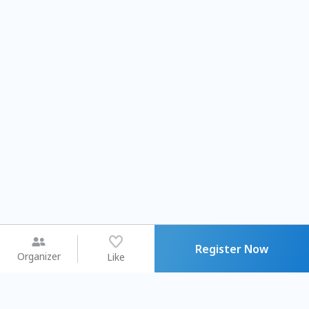
Register Now
Organizer
Like
You may like