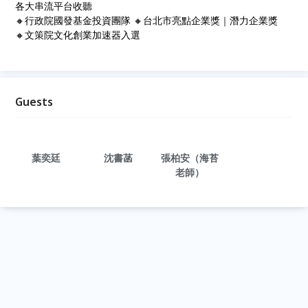
各大串流平台收聽
🔸行政院國發基金投資團隊 🔸台北市亮點企業獎｜潛力企業獎
🔸文策院文化創業加速器入選
Guests
葉奕廷
沈書菡
張柏安（海苔
老師）