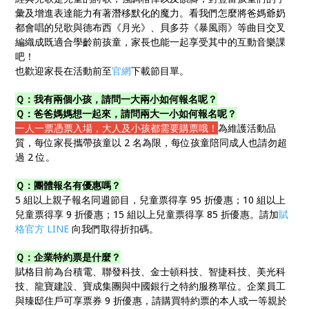
彙及增進表達能力有著潛移默化的魔力。看我們怎麼將爸媽爺奶
都會唱的兒歌與德布西《月光》、貝多芬《暴風雨》等曲目交叉
編織成既適合學齡前孩童，家長也能一起享受其中的互動音樂課
吧！
也歡迎家長在活動前至
官網
下載節目單。
Ｑ：我有兩個小孩，請問一大兩小如何報名呢？
Ｑ：爸爸媽媽想一起來，請問兩大一小如何報名呢？
一人一票憑票入場，大人及小孩都需要購票哦！
為維護活動品
質，每位家長攜帶孩童以 2 名為限，每位孩童陪同成人也請勿超
過 2 位。
Ｑ：團體報名有優惠嗎？
5 組以上親子報名同週節目，兒童票得享 95 折優惠；10 組以上
兒童票得享 9 折優惠；15 組以上兒童票得享 85 折優惠。請加
賦
格官方 LINE
向我們取得折扣碼。
Ｑ：企業特約票是什麼？
賦格目前為台積電、聯發科技、金士頓科技、智捷科技、美光科
技、龍寶建設、寶成集團與中國銀行之特約服務單位。企業員工
與臻邸住戶可享票券 9 折優惠，請購買特約票的本人或一等親於